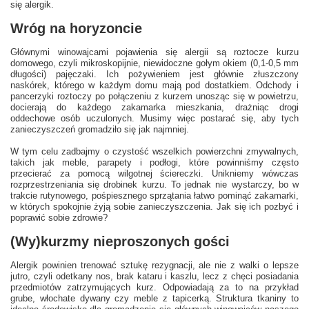
się alergik.
Wróg na horyzoncie
Głównymi winowajcami pojawienia się alergii są roztocze kurzu
domowego, czyli mikroskopijnie, niewidoczne gołym okiem (0,1-0,5 mm
długości) pajęczaki. Ich pożywieniem jest głównie złuszczony
naskórek, którego w każdym domu mają pod dostatkiem. Odchody i
pancerzyki roztoczy po połączeniu z kurzem unosząc się w powietrzu,
docierają do każdego zakamarka mieszkania, drażniąc drogi
oddechowe osób uczulonych. Musimy więc postarać się, aby tych
zanieczyszczeń gromadziło się jak najmniej.
W tym celu zadbajmy o czystość wszelkich powierzchni zmywalnych,
takich jak meble, parapety i podłogi, które powinniśmy często
przecierać za pomocą wilgotnej ściereczki. Unikniemy wówczas
rozprzestrzeniania się drobinek kurzu. To jednak nie wystarczy, bo w
trakcie rutynowego, pośpiesznego sprzątania łatwo pominąć zakamarki,
w których spokojnie żyją sobie zanieczyszczenia. Jak się ich pozbyć i
poprawić sobie zdrowie?
(Wy)kurzmy nieproszonych gości
Alergik powinien trenować sztukę rezygnacji, ale nie z walki o lepsze
jutro, czyli odetkany nos, brak kataru i kaszlu, lecz z chęci posiadania
przedmiotów zatrzymujących kurz. Odpowiadają za to na przykład
grube, włochate dywany czy meble z tapicerką. Struktura tkaniny to