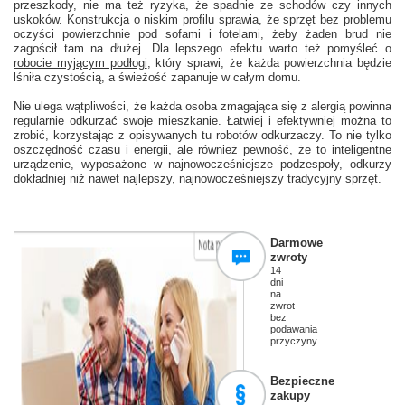
przeszkody, nie ma też ryzyka, że spadnie ze schodów czy innych
uskoków. Konstrukcja o niskim profilu sprawia, że sprzęt bez problemu
oczyści powierzchnie pod sofami i fotelami, żeby żaden brud nie
zagościł tam na dłużej. Dla lepszego efektu warto też pomyśleć o
robocie myjącym podłogi
, który sprawi, że każda powierzchnia będzie
lśniła czystością, a świeżość zapanuje w całym domu.
Nie ulega wątpliwości, że każda osoba zmagająca się z alergią powinna
regularnie odkurzać swoje mieszkanie. Łatwiej i efektywniej można to
zrobić, korzystając z opisywanych tu robotów odkurzaczy. To nie tylko
oszczędność czasu i energii, ale również pewność, że to inteligentne
urządzenie, wyposażone w najnowocześniejsze podzespoły, odkurzy
dokładniej niż nawet najlepszy, najnowocześniejszy tradycyjny sprzęt.
Darmowe
zwroty
14
dni
na
zwrot
bez
podawania
przyczyny
Bezpieczne
zakupy