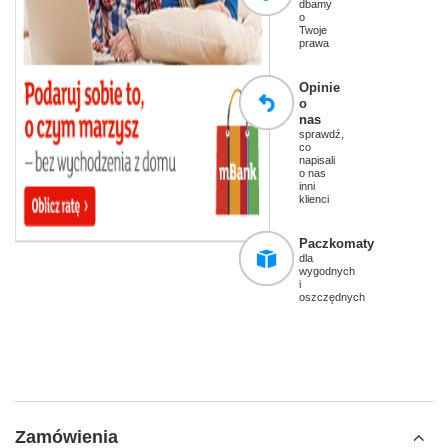
dbamy
o
Twoje
prawa
Opinie
o
nas
sprawdź,
co
napisali
o nas
inni
klienci
Paczkomaty
dla
wygodnych
i
oszczędnych
Zamówienia