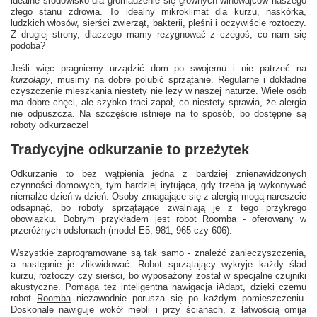
idealne środowisko dla gromadzenie się głównych winowajców naszego
złego stanu zdrowia. To idealny mikroklimat dla kurzu, naskórka,
ludzkich włosów, sierści zwierząt, bakterii, pleśni i oczywiście roztoczy.
Z drugiej strony, dlaczego mamy rezygnować z czegoś, co nam się
podoba?
Jeśli więc pragniemy urządzić dom po swojemu i nie patrzeć na
kurzołapy
, musimy na dobre polubić sprzątanie. Regularne i dokładne
czyszczenie mieszkania niestety nie leży w naszej naturze. Wiele osób
ma dobre chęci, ale szybko traci zapał, co niestety sprawia, że alergia
nie odpuszcza. Na szczęście istnieje na to sposób, bo dostępne są
roboty odkurzacze
!
Tradycyjne odkurzanie to przeżytek
Odkurzanie to bez wątpienia jedna z bardziej znienawidzonych
czynności domowych, tym bardziej irytująca, gdy trzeba ją wykonywać
niemalże dzień w dzień. Osoby zmagające się z alergią mogą nareszcie
odsapnąć, bo
roboty sprzątające
zwalniają je z tego przykrego
obowiązku. Dobrym przykładem jest robot Roomba - oferowany w
przeróżnych odsłonach (model E5, 981, 965 czy 606).
Wszystkie zaprogramowane są tak samo - znaleźć zanieczyszczenia,
a następnie je zlikwidować. Robot sprzątający wykryje każdy ślad
kurzu, roztoczy czy sierści, bo wyposażony został w specjalne czujniki
akustyczne. Pomaga też inteligentna nawigacja iAdapt, dzięki czemu
robot
Roomba
niezawodnie porusza się po każdym pomieszczeniu.
Doskonale nawiguje wokół mebli i przy ścianach, z łatwością omija