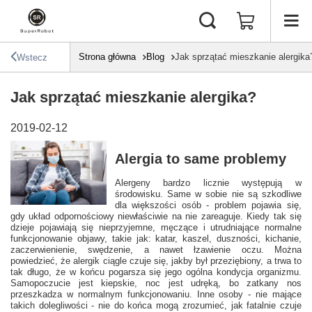
Strona główna
Blog
Jak sprzątać mieszkanie alergika
Wstecz
Jak sprzątać mieszkanie alergika?
2019-02-12
Alergia to same problemy
Alergeny bardzo licznie występują w
środowisku. Same w sobie nie są szkodliwe
dla większości osób - problem pojawia się,
gdy układ odpornościowy niewłaściwie na nie zareaguje. Kiedy tak się
dzieje pojawiają się nieprzyjemne, męczące i utrudniające normalne
funkcjonowanie objawy, takie jak: katar, kaszel, duszności, kichanie,
zaczerwienienie, swędzenie, a nawet łzawienie oczu. Można
powiedzieć, że alergik ciągle czuje się, jakby był przeziębiony, a trwa to
tak długo, że w końcu pogarsza się jego ogólna kondycja organizmu.
Samopoczucie jest kiepskie, noc jest udręką, bo zatkany nos
przeszkadza w normalnym funkcjonowaniu. Inne osoby - nie mające
takich dolegliwości - nie do końca mogą zrozumieć, jak fatalnie czuje