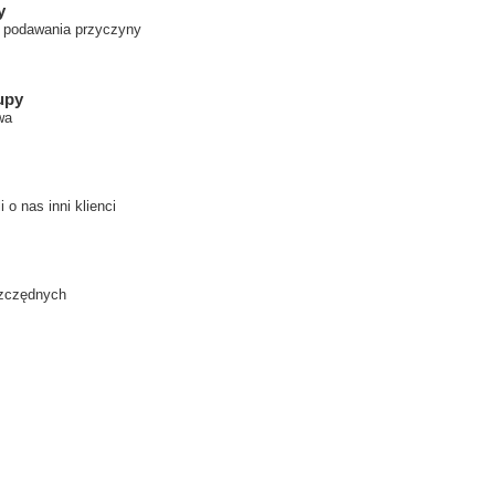
y
z podawania przyczyny
upy
wa
 o nas inni klienci
szczędnych
MOJE KONTO