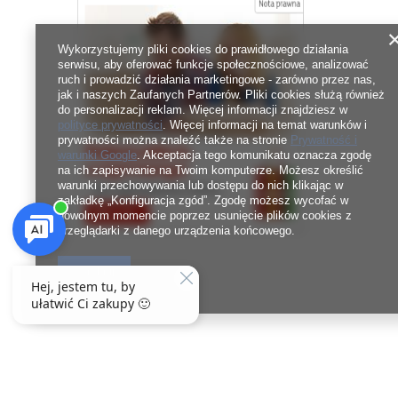
Wykorzystujemy pliki cookies do prawidłowego działania
serwisu, aby oferować funkcje społecznościowe, analizować
ruch i prowadzić działania marketingowe - zarówno przez nas,
jak i naszych Zaufanych Partnerów. Pliki cookies służą również
do personalizacji reklam. Więcej informacji znajdziesz w
polityce prywatności
. Więcej informacji na temat warunków i
prywatności można znaleźć także na stronie
Prywatność i
warunki Google
. Akceptacja tego komunikatu oznacza zgodę
na ich zapisywanie na Twoim komputerze. Możesz określić
warunki przechowywania lub dostępu do nich klikając w
zakładkę „Konfiguracja zgód”. Zgodę możesz wycofać w
dowolnym momencie poprzez usunięcie plików cookies z
przeglądarki z danego urządzenia końcowego.
Zamknij
Zamówienia
Konto