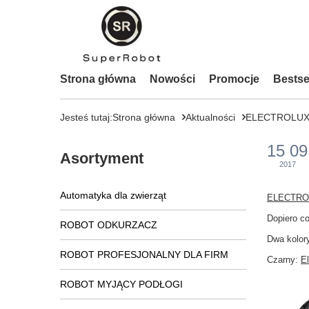
Strona główna
Nowości
Promocje
Bestse
Jesteś tutaj:
Strona główna
Aktualności
ELECTROLUX N
15 09
Asortyment
2017
Automatyka dla zwierząt
ELECTRO
Dopiero c
ROBOT ODKURZACZ
Dwa kolory
ROBOT PROFESJONALNY DLA FIRM
Czarny:
E
ROBOT MYJĄCY PODŁOGI