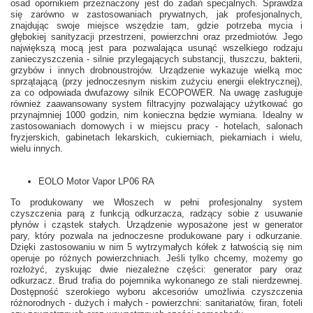
osad opornikiem przeznaczony jest do zadań specjalnych. Sprawdza
się zarówno w zastosowaniach prywatnych, jak profesjonalnych,
znajdując swoje miejsce wszędzie tam, gdzie potrzeba mycia i
głębokiej sanityzacji przestrzeni, powierzchni oraz przedmiotów. Jego
największą mocą jest para pozwalająca usunąć wszelkiego rodzaju
zanieczyszczenia - silnie przylegających substancji, tłuszczu, bakterii,
grzybów i innych drobnoustrojów. Urządzenie wykazuje wielką moc
sprzątającą (przy jednoczesnym niskim zużyciu energii elektrycznej),
za co odpowiada dwufazowy silnik ECOPOWER. Na uwagę zasługuje
również zaawansowany system filtracyjny pozwalający użytkować go
przynajmniej 1000 godzin, nim konieczna będzie wymiana. Idealny w
zastosowaniach domowych i w miejscu pracy - hotelach, salonach
fryzjerskich, gabinetach lekarskich, cukierniach, piekarniach i wielu,
wielu innych.
EOLO Motor Vapor LP06 RA
To produkowany we Włoszech w pełni profesjonalny system
czyszczenia parą z funkcją odkurzacza, radzący sobie z usuwanie
płynów i cząstek stałych. Urządzenie wyposażone jest w generator
pary, który pozwala na jednoczesne produkowane pary i odkurzanie.
Dzięki zastosowaniu w nim 5 wytrzymałych kółek z łatwością się nim
operuje po różnych powierzchniach. Jeśli tylko chcemy, możemy go
rozłożyć, zyskując dwie niezależne części: generator pary oraz
odkurzacz. Brud trafia do pojemnika wykonanego ze stali nierdzewnej.
Dostępność szerokiego wyboru akcesoriów umożliwia czyszczenia
różnorodnych - dużych i małych - powierzchni: sanitariatów, firan, foteli