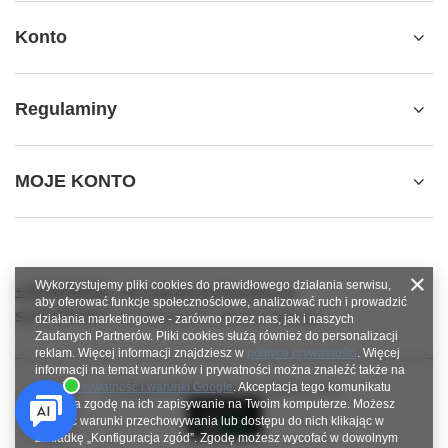
Konto
Regulaminy
MOJE KONTO
Wykorzystujemy pliki cookies do prawidłowego działania serwisu,
+48784966809
info.robotshops@gmail.com
aby oferować funkcje społecznościowe, analizować ruch i prowadzić
SUPERROBOT
,
ul. Parkowa 27
,
64-117
Gołanice
działania marketingowe - zarówno przez nas, jak i naszych
Zaufanych Partnerów. Pliki cookies służą również do personalizacji
reklam. Więcej informacji znajdziesz w
polityce prywatności
. Więcej
informacji na temat warunków i prywatności można znaleźć także na
stronie
Prywatność i warunki Google
. Akceptacja tego komunikatu
W sklepie prezentujemy ceny brutto (z VAT).
oznacza zgodę na ich zapisywanie na Twoim komputerze. Możesz
określić warunki przechowywania lub dostępu do nich klikając w
zakładkę „Konfiguracja zgód”. Zgodę możesz wycofać w dowolnym