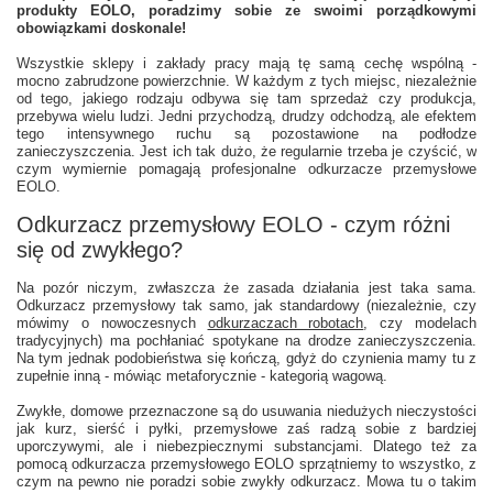
produkty EOLO, poradzimy sobie ze swoimi porządkowymi
obowiązkami doskonale!
Wszystkie sklepy i zakłady pracy mają tę samą cechę wspólną -
mocno zabrudzone powierzchnie. W każdym z tych miejsc, niezależnie
od tego, jakiego rodzaju odbywa się tam sprzedaż czy produkcja,
przebywa wielu ludzi. Jedni przychodzą, drudzy odchodzą, ale efektem
tego intensywnego ruchu są pozostawione na podłodze
zanieczyszczenia. Jest ich tak dużo, że regularnie trzeba je czyścić, w
czym wymiernie pomagają profesjonalne
odkurzacze przemysłowe
EOLO.
Odkurzacz przemysłowy EOLO - czym różni
się od zwykłego?
Na pozór niczym, zwłaszcza że zasada działania jest taka sama.
Odkurzacz przemysłowy tak samo, jak standardowy (niezależnie, czy
mówimy o nowoczesnych
odkurzaczach robotach
,
czy modelach
tradycyjnych) ma pochłaniać spotykane na drodze zanieczyszczenia.
Na tym jednak podobieństwa się kończą, gdyż do czynienia mamy tu z
zupełnie inną - mówiąc metaforycznie - kategorią wagową.
Zwykłe, domowe przeznaczone są do usuwania niedużych nieczystości
jak kurz, sierść i pyłki, przemysłowe zaś radzą sobie z bardziej
uporczywymi, ale i niebezpiecznymi substancjami. Dlatego też za
pomocą odkurzacza przemysłowego EOLO sprzątniemy to wszystko, z
czym na pewno nie poradzi sobie zwykły odkurzacz. Mowa tu o takim