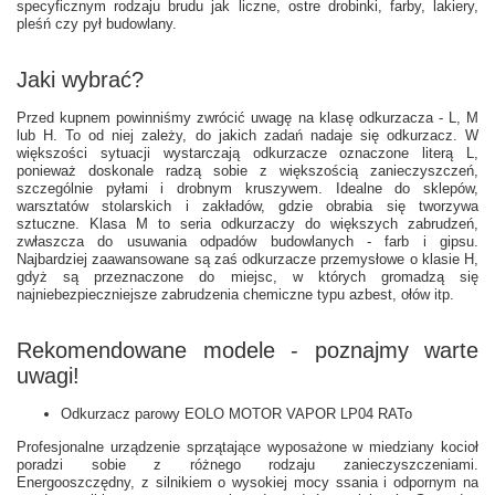
specyficznym rodzaju brudu jak liczne, ostre drobinki, farby, lakiery,
pleśń czy pył budowlany.
Jaki wybrać?
Przed kupnem powinniśmy zwrócić uwagę na klasę odkurzacza - L, M
lub H. To od niej zależy, do jakich zadań nadaje się odkurzacz. W
większości sytuacji wystarczają odkurzacze oznaczone literą L,
ponieważ doskonale radzą sobie z większością zanieczyszczeń,
szczególnie pyłami i drobnym kruszywem. Idealne do sklepów,
warsztatów stolarskich i zakładów, gdzie obrabia się tworzywa
sztuczne. Klasa M to seria odkurzaczy do większych zabrudzeń,
zwłaszcza do usuwania odpadów budowlanych - farb i gipsu.
Najbardziej zaawansowane są zaś odkurzacze przemysłowe o klasie H,
gdyż są przeznaczone do miejsc, w których gromadzą się
najniebezpieczniejsze zabrudzenia chemiczne typu azbest, ołów itp.
Rekomendowane modele - poznajmy warte
uwagi!
Odkurzacz parowy EOLO MOTOR VAPOR LP04 RA
To
Profesjonalne urządzenie sprzątające wyposażone w miedziany kocioł
poradzi sobie z różnego rodzaju zanieczyszczeniami.
Energooszczędny, z silnikiem o wysokiej mocy ssania i odpornym na