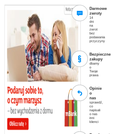
Darmowe
zwroty
14
dni
na
zwrot
bez
podawania
przyczyny
Bezpieczne
zakupy
dbamy
o
Twoje
prawa
Opinie
o
nas
sprawdź,
co
napisali
o nas
inni
klienci