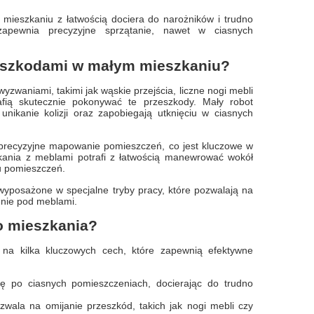
m mieszkaniu z łatwością dociera do narożników i trudno
zapewnia precyzyjne sprzątanie, nawet w ciasnych
rzeszkodami w małym mieszkaniu?
zwaniami, takimi jak wąskie przejścia, liczne nogi mebli
afią skutecznie pokonywać te przeszkody. Mały robot
nikanie kolizji oraz zapobiegają utknięciu w ciasnych
 precyzyjne mapowanie pomieszczeń, co jest kluczowe w
kania z meblami potrafi z łatwością manewrować wokół
u pomieszczeń.
wyposażone w specjalne tryby pracy, które pozwalają na
zenie pod meblami.
o mieszkania?
 na kilka kluczowych cech, które zapewnią efektywne
ę po ciasnych pomieszczeniach, docierając do trudno
ala na omijanie przeszkód, takich jak nogi mebli czy