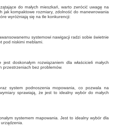
przątające do małych mieszkań, warto zwrócić uwagę na
ich jak kompaktowe rozmiary, zdolność do manewrowania
re wyróżniają się na tle konkurencji:
awansowanemu systemowi nawigacji radzi sobie świetnie
t pod niskimi meblami.
 jest doskonałym rozwiązaniem dla właścicieli małych
ch przestrzeniach bez problemów.
oraz system podnoszenia mopowania, co pozwala na
ymiary sprawiają, że jest to idealny wybór do małych
skonałym systemem mapowania. Jest to idealny wybór dla
 urządzenia.