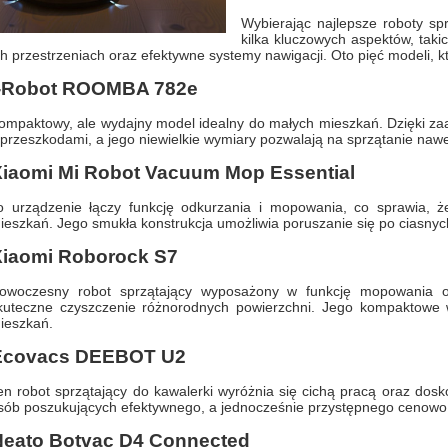
Wybierając najlepsze roboty s
kilka kluczowych aspektów, tak
h przestrzeniach oraz efektywne systemy nawigacji. Oto pięć modeli, któ
 I-Robot ROOMBA 782e
ompaktowy, ale wydajny model idealny do małych mieszkań. Dzięki za
 przeszkodami, a jego niewielkie wymiary pozwalają na sprzątanie nawe
Xiaomi Mi Robot Vacuum Mop Essential
o urządzenie łączy funkcję odkurzania i mopowania, co sprawia, że
ieszkań. Jego smukła konstrukcja umożliwia poruszanie się po ciasny
Xiaomi Roborock S7
owoczesny robot sprzątający wyposażony w funkcję mopowania 
kuteczne czyszczenie różnorodnych powierzchni. Jego kompaktowe w
ieszkań.
 Ecovacs DEEBOT U2
en robot sprzątający do kawalerki wyróżnia się cichą pracą oraz do
sób poszukujących efektywnego, a jednocześnie przystępnego cenowo
Neato Botvac D4 Connected