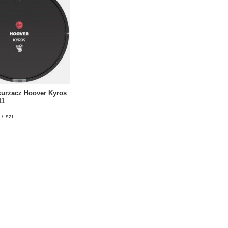
kurzacz Hoover Kyros
11
/
szt.