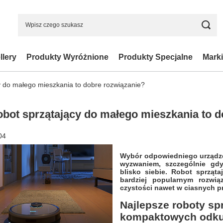
llery
Produkty Wyróżnione
Produkty Specjalne
Marki
y do małego mieszkania to dobre rozwiązanie?
obot sprzątający do małego mieszkania to d
04
Wybór odpowiedniego urządze
wyzwaniem, szczególnie gdy
blisko siebie. Robot sprząt
bardziej popularnym rozwią
czystości nawet w ciasnych pr
Najlepsze roboty sp
kompaktowych odku