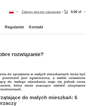
0,00 zł
Zaloguj się
Listy zakupowe
Regulamin
Kontakt
obre rozwiązanie?
nia do sprzątania w małych mieszkaniach może być
 przestrzeń jest ograniczona, a meble ustawione
ający do małego mieszkania staje się jednak coraz
zaniem, które może znacząco ułatwić utrzymanie
zestrzeniach.
rzątające do małych mieszkań: 5
rzaczy