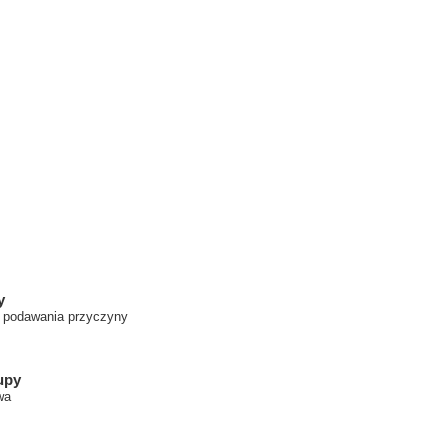
y
z podawania przyczyny
upy
wa