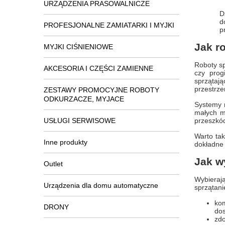
URZĄDZENIA PRASOWALNICZE
D
d
PROFESJONALNE ZAMIATARKI I MYJKI
p
Jak r
MYJKI CIŚNIENIOWE
Roboty sp
AKCESORIA I CZĘŚCI ZAMIENNE
czy prog
sprzątaj
przestrze
ZESTAWY PROMOCYJNE ROBOTY
ODKURZACZE, MYJACE
Systemy 
małych m
USŁUGI SERWISOWE
przeszkód
Warto tak
Inne produkty
dokładne 
Jak w
Outlet
Wybieraj
Urządzenia dla domu automatyczne
sprzątani
ko
DRONY
dos
zd