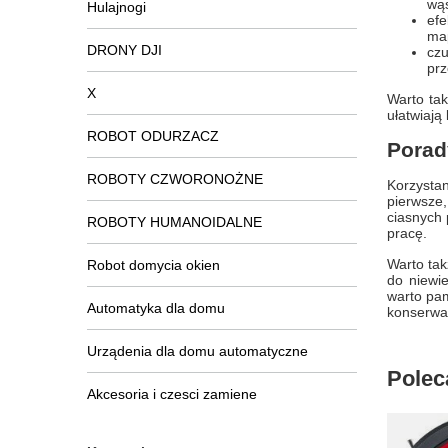
wąs
Hulajnogi
ef
map
DRONY DJI
czu
prz
X
Warto tak
ułatwiają
ROBOT ODURZACZ
Porad
ROBOTY CZWORONOŻNE
Korzysta
pierwsze,
ciasnych 
ROBOTY HUMANOIDALNE
pracę.
Warto tak
Robot domycia okien
do niewi
warto pa
Automatyka dla domu
konserwa
Urządenia dla domu automatyczne
Polec
Akcesoria i czesci zamiene