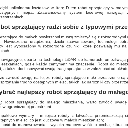
zięki unikalnemu kształtowi w literę D ten robot sprzątający w mały
ostępnych miejsc. Zaawansowany system laserowej nawigacji 
rzestrzeniach.
obot sprzątający radzi sobie z typowymi p
rzątające do małych powierzchni muszą zmierzyć się z różnorodnymi wy
i. Nowoczesne urządzenia, dzięki zaawansowanej technologi potr
ący jest wyposażony w różnorodne czujniki, które pozwalają mu na u
niach.
nawigacyjne, oparte na technologii LiDAR lub kamerach, umożliwiają
ieszkaniach, gdzie każdy centymetr ma znaczenie. Robot do miesz
, a także dostosowywać swoją trasę sprzątania w zależności od układ
że zwrócić uwagę na to, że roboty sprzątające małe przestrzenie są 
sprzątanie trudno dostępnych miejsc, takich jak narożniki czy przestr
ybrać najlepszy robot sprzątający do małeg
ąc robot sprzątający do małego mieszkania, warto zwrócić uwagę
e w ograniczonej przestrzeni:
mpaktowe wymiary - mniejsze roboty z łatwością przemieszczają si
tępnych miejsc, co jest kluczowe w małych mieszkaniach;
olność do manewrowania - wysoka manewrowość to cecha, która pozw