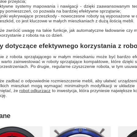
kie przejścia;
ektywne systemy mapowania i nawigacji - dzięki zaawansowanym tec
y pomieszczeń, co pozwala na bardziej efektywne sprzątanie;
jniki wykrywające przeszkody - nowoczesne roboty są wyposażone w czu
eszkód, co jest kluczowe w małych mieszkaniach z dużą ilością mebli.
że zwrócić uwagę na takie funkcje, jak automatyczne ładowanie czy m
 korzystanie z robota na co dzień.
y dotyczące efektywnego korzystania z robo
nie z robota sprzątającego w małym mieszkaniu może być bardzo efek
 warto zainwestować w roboty sprzątające kompaktowe, które dzięki s
przestrzeniach. Po drugie, regularne czyszczenie robota, w tym usuw
że zadbać o odpowiednie rozmieszczenie mebli, aby ułatwić urządzen
elkich mieszkań mogą wymagać minimalnych modyfikacji w układzie po
miętać, że
robot odkurzacz
to inwestycja, która przyniesie największe k
cję.
ane