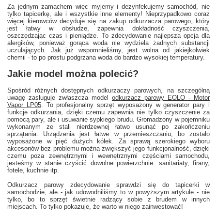
Za jednym zamachem więc myjemy i dezynfekujemy samochód, nie
tylko tapicerkę, ale i wszystkie inne elementy! Nieprzypadkowo coraz
więcej kierowców decyduje się na zakup odkurzacza parowego, który
jest łatwy w obsłudze, zapewnia dokładność czyszczenia,
oszczędzając czas i pieniądze. To zdecydowanie najlepsza opcja dla
alergików, ponieważ gorąca woda nie wydziela żadnych substancji
uczulających. Jak już wspomnieliśmy, jest wolna od jakiejkolwiek
chemii - to po prostu podgrzana woda do bardzo wysokiej temperatury.
Jakie model można polecić?
Spośród różnych dostępnych odkurzaczy parowych, na szczególną
uwagę zasługuje zwłaszcza model
odkurzacz parowy EOLO - Motor
Vapor LP05
. To profesjonalny sprzęt wyposażony w generator pary i
funkcje odkurzania, dzięki czemu zapewnia nie tylko czyszczenie za
pomocą pary, ale i usuwanie sypkiego brudu. Gromadzony w pojemniku
wykonanym ze stali nierdzewnej łatwo usunąć po zakończeniu
sprzątania. Urządzenia jest łatwe w przemieszczaniu, bo zostało
wyposażone w pięć dużych kółek. Za sprawą szerokiego wyboru
akcesoriów bez problemu można zwiększyć jego funkcjonalność, dzięki
czemu poza zewnętrznymi i wewnętrznymi częściami samochodu,
jesteśmy w stanie czyścić dowolne powierzchnie: sanitariaty, firany,
fotele, kuchnie itp.
Odkurzacz parowy zdecydowanie sprawdzi się do tapicerki w
samochodzie, ale - jak udowodniliśmy to w powyższym artykule - nie
tylko, bo to sprzęt świetnie radzący sobie z brudem w innych
miejscach. To tylko pokazuje, że warto w niego zainwestować!