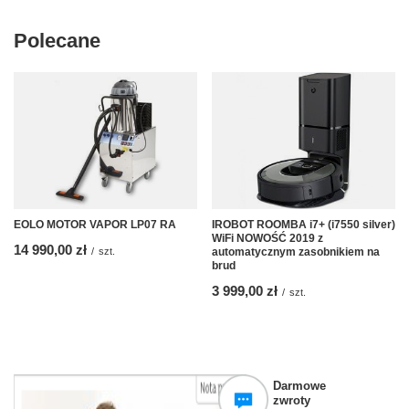
Polecane
EOLO MOTOR VAPOR LP07 RA
IROBOT ROOMBA i7+ (i7550 silver)
WiFi NOWOŚĆ 2019 z
14 990,00 zł
/
szt.
automatycznym zasobnikiem na
brud
3 999,00 zł
/
szt.
Darmowe
zwroty