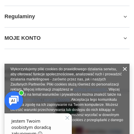
Regulaminy
MOJE KONTO
Wykorzystujemy pliki cookies do prawidłowego działania serwisu,
+48784966809
info.robotshops@gmail.com
aby oferować funkcje społecznościowe, analizować ruch i prowadzić
SUPERROBOT
,
ul. Parkowa 27
,
64-117
Gołanice
działania marketingowe - zarówno przez nas, jak i naszych
Zaufanych Partnerów. Pliki cookies służą również do personalizacji
reklam. Więcej informacji znajdziesz w
polityce prywatności
. Więcej
informacji na temat warunków i prywatności można znaleźć także na
stronie
Prywatność i warunki Google
. Akceptacja tego komunikatu
W sklepie prezentujemy ceny brutto (z VAT).
oznacza zgodę na ich zapisywanie na Twoim komputerze. Możesz
określić warunki przechowywania lub dostępu do nich klikając w
zakładkę „Konfiguracja zgód”. Zgodę możesz wycofać w dowolnym
momencie poprzez usunięcie plików cookies z przeglądarki z danego
urządzenia końcowego.