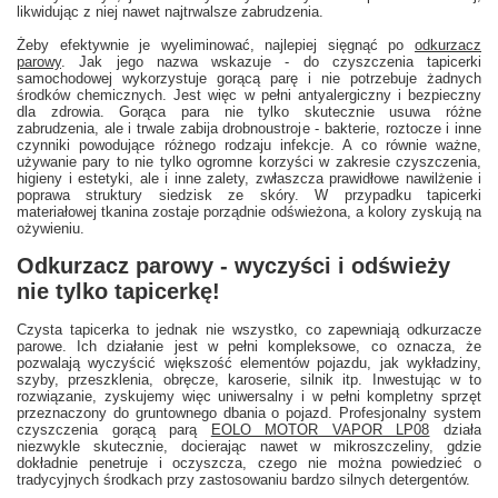
likwidując z niej nawet najtrwalsze zabrudzenia.
Żeby efektywnie je wyeliminować, najlepiej sięgnąć po
odkurzacz
parowy
. Jak jego nazwa wskazuje - do czyszczenia tapicerki
samochodowej wykorzystuje gorącą parę i nie potrzebuje żadnych
środków chemicznych. Jest więc w pełni antyalergiczny i bezpieczny
dla zdrowia. Gorąca para nie tylko skutecznie usuwa różne
zabrudzenia, ale i trwale zabija drobnoustroje - bakterie, roztocze i inne
czynniki powodujące różnego rodzaju infekcje. A co równie ważne,
używanie pary to nie tylko ogromne korzyści w zakresie czyszczenia,
higieny i estetyki, ale i inne zalety, zwłaszcza prawidłowe nawilżenie i
poprawa struktury siedzisk ze skóry. W przypadku tapicerki
materiałowej tkanina zostaje porządnie odświeżona, a kolory zyskują na
ożywieniu.
Odkurzacz parowy - wyczyści i odświeży
nie tylko tapicerkę!
Czysta tapicerka to jednak nie wszystko, co zapewniają odkurzacze
parowe. Ich działanie jest w pełni kompleksowe, co oznacza, że
pozwalają wyczyścić większość elementów pojazdu, jak wykładziny,
szyby, przeszklenia, obręcze, karoserie, silnik itp. Inwestując w to
rozwiązanie, zyskujemy więc uniwersalny i w pełni kompletny sprzęt
przeznaczony do gruntownego dbania o pojazd. Profesjonalny system
czyszczenia gorącą parą
EOLO MOTOR VAPOR LP08
działa
niezwykle skutecznie, docierając nawet w mikroszczeliny, gdzie
dokładnie penetruje i oczyszcza, czego nie można powiedzieć o
tradycyjnych środkach przy zastosowaniu bardzo silnych detergentów.