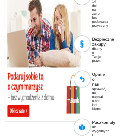
14
dni
na
zwrot
bez
podawania
przyczyny
Bezpieczne
zakupy
dbamy
o
Twoje
prawa
Opinie
o
nas
sprawdź,
co
napisali
o nas
inni
klienci
Paczkomaty
dla
wygodnych
i