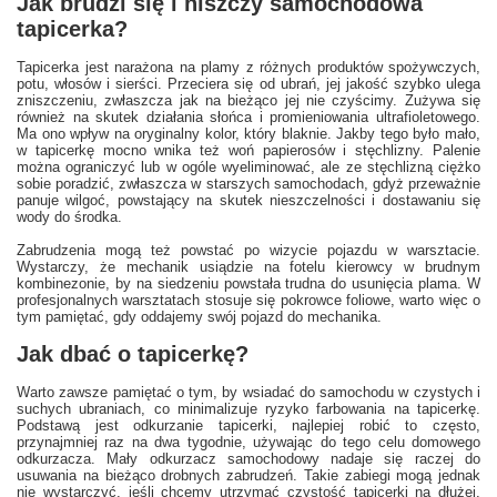
Jak brudzi się i niszczy samochodowa
tapicerka?
Tapicerka jest narażona na plamy z różnych produktów spożywczych,
potu, włosów i sierści. Przeciera się od ubrań, jej jakość szybko ulega
zniszczeniu, zwłaszcza jak na bieżąco jej nie czyścimy. Zużywa się
również na skutek działania słońca i promieniowania ultrafioletowego.
Ma ono wpływ na oryginalny kolor, który blaknie. Jakby tego było mało,
w tapicerkę mocno wnika też woń papierosów i stęchlizny. Palenie
można ograniczyć lub w ogóle wyeliminować, ale ze stęchlizną ciężko
sobie poradzić, zwłaszcza w starszych samochodach, gdyż przeważnie
panuje wilgoć, powstający na skutek nieszczelności i dostawaniu się
wody do środka.
Zabrudzenia mogą też powstać po wizycie pojazdu w warsztacie.
Wystarczy, że mechanik usiądzie na fotelu kierowcy w brudnym
kombinezonie, by na siedzeniu powstała trudna do usunięcia plama. W
profesjonalnych warsztatach stosuje się pokrowce foliowe, warto więc o
tym pamiętać, gdy oddajemy swój pojazd do mechanika.
Jak dbać o tapicerkę?
Warto zawsze pamiętać o tym, by wsiadać do samochodu w czystych i
suchych ubraniach, co minimalizuje ryzyko farbowania na tapicerkę.
Podstawą jest odkurzanie tapicerki, najlepiej robić to często,
przynajmniej raz na dwa tygodnie, używając do tego celu domowego
odkurzacza. Mały odkurzacz samochodowy nadaje się raczej do
usuwania na bieżąco drobnych zabrudzeń. Takie zabiegi mogą jednak
nie wystarczyć, jeśli chcemy utrzymać czystość tapicerki na dłużej,