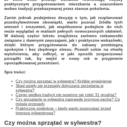
praktycznym przygotowaniem mieszkania a szacunkiem
wobec tradycji przekazywanej przez starsze pokolenia.
Zanim jednak podejmiesz decyzję o tym, jak rozplanować
przedsylwestrowe obowiązki, warto poznać źródła tych
wierzeń i zrozumieć, jak współczesne podejście do nich
może wyglądać w realiach pełnych nowoczesnych ułatwień.
W dalszej części tekstu znajdziesz zarówno ciekawostki
związane z dawnymi zwyczajami, jak i praktyczne wskazówki,
dzięki którym przygotowania do zabawy przebiegną
spokojnie i bez zbędnego stresu. Pozwól sobie na chwilę
wytchnienia, aby odkryć, w jaki sposób zorganizować
porządki tak, by wejść w nowy rok w przyjemnie
uporządkowanej przestrzeni.
Spis treści:
Czy można sprzątać w sylwestra? Krótkie wyjaśnienie
Skąd wzięły się przesądy dotyczące sprzątania w
sylwestra?
Czego według tradycji nie powinno się robić 31 grudnia?
Czy sprzątanie w sylwestra naprawdę przynosi pecha? Co
mówią przesądy
Praktyczne podejście – kiedy warto posprzątać przed
imprezą sylwestrową?
Czy można sprzątać w sylwestra?