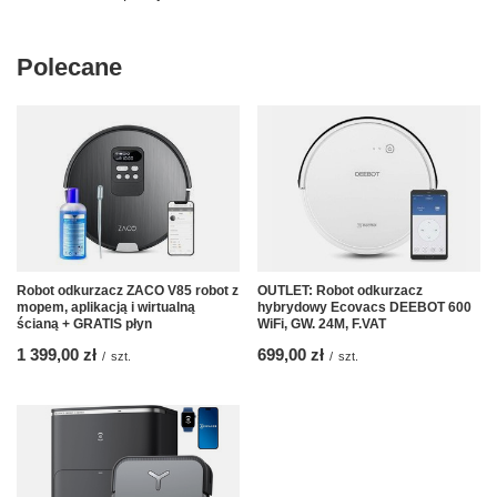
Polecane
Robot odkurzacz ZACO V85 robot z
OUTLET: Robot odkurzacz
mopem, aplikacją i wirtualną
hybrydowy Ecovacs DEEBOT 600
ścianą + GRATIS płyn
WiFi, GW. 24M, F.VAT
1 399,00 zł
699,00 zł
/
szt.
/
szt.