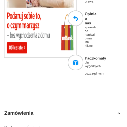
prawa
Opinie
o
nas
sprawdź,
co
napisali
o nas
inni
klienci
Paczkomaty
dla
wygodnych
i
oszczędnych
Zamówienia