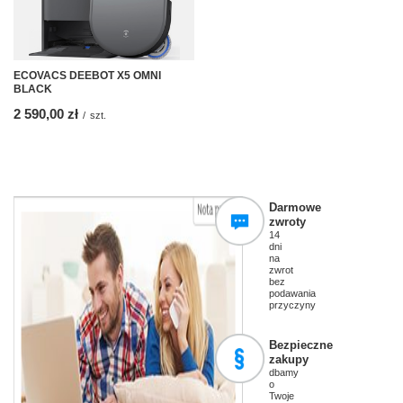
ECOVACS DEEBOT X5 OMNI
BLACK
2 590,00 zł
/
szt.
Darmowe
zwroty
14
dni
na
zwrot
bez
podawania
przyczyny
Bezpieczne
zakupy
dbamy
o
Twoje