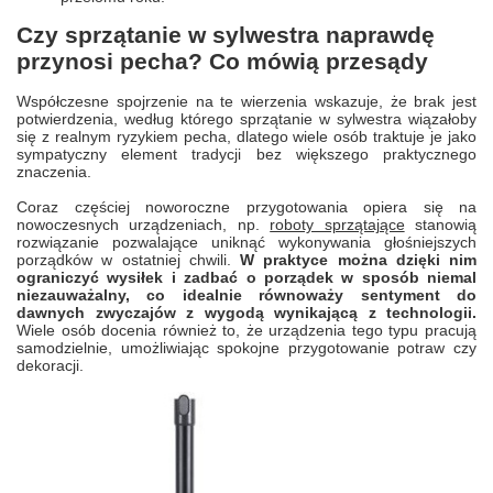
Czy sprzątanie w sylwestra naprawdę
przynosi pecha? Co mówią przesądy
Współczesne spojrzenie na te wierzenia wskazuje, że brak jest
potwierdzenia, według którego sprzątanie w sylwestra wiązałoby
się z realnym ryzykiem pecha, dlatego wiele osób traktuje je jako
sympatyczny element tradycji bez większego praktycznego
znaczenia.
Coraz częściej noworoczne przygotowania opiera się na
nowoczesnych urządzeniach, np.
roboty sprzątające
stanowią
rozwiązanie pozwalające uniknąć wykonywania głośniejszych
porządków w ostatniej chwili.
W praktyce można dzięki nim
ograniczyć wysiłek i zadbać o porządek w sposób niemal
niezauważalny, co idealnie równoważy sentyment do
dawnych zwyczajów z wygodą wynikającą z technologii.
Wiele osób docenia również to, że urządzenia tego typu pracują
samodzielnie, umożliwiając spokojne przygotowanie potraw czy
dekoracji.