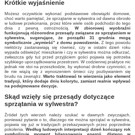
Krótkie wyjaśnienie
Możesz oczywiście wykonać podstawowe obowiązki domowe,
choć warto pamiętać, że sprzątanie w sylwestra od dawna obrosło
w ludowe przekonania, przez które wiele osób podchodzi do tego
dnia z pewną ostrożnością.
W zbiorowej wyobraźni
funkcjonują różnorodne przesądy związane ze sprzątaniem w
sylwestra, sugerujące, że porządki 31 grudnia mogą
symbolicznie „wymieść” z domu powodzenie.
Z tego powodu
niektórzy zastanawiają się również, czy w ostatni dzień roku
wypada odświeżyć mieszkanie i czy w sylwestra można odkurzać,
zwłaszcza gdy tuż przed przyjściem gości pojawia się potrzeba
szybkiego uporządkowania przestrzeni. W codziennej praktyce nic
jednak nie stoi na przeszkodzie, by wykonać drobne czynności, o
ile nie wiążą się z wynoszeniem śmieci czy pozbywaniem się
brudu na zewnątrz.
Warto traktować te wierzenia jako element
tradycji, który dodaje dniu kolorytu, zamiast realnie wpływać
na podejmowane decyzje.
Skąd wzięły się przesądy dotyczące
sprzątania w sylwestra?
Źródeł tych wierzeń należy szukać w dawnych zwyczajach,
ponieważ pytanie o to, dlaczego nie można sprzątać w sylwestra,
pojawia się już w tradycjach przekazywanych przez poprzednie
pokolenia.
Według ludowych interpretacji dzień kończący rok
symbolizuje moment bilansowania energii, dlatego w