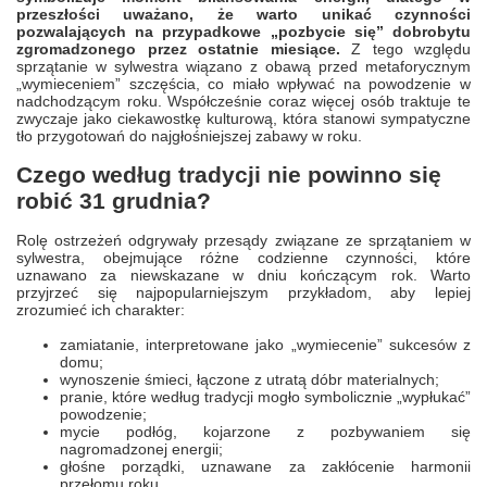
przeszłości uważano, że warto unikać czynności
pozwalających na przypadkowe „pozbycie się” dobrobytu
zgromadzonego przez ostatnie miesiące.
Z tego względu
sprzątanie w sylwestra wiązano z obawą przed metaforycznym
„wymieceniem” szczęścia, co miało wpływać na powodzenie w
nadchodzącym roku. Współcześnie coraz więcej osób traktuje te
zwyczaje jako ciekawostkę kulturową, która stanowi sympatyczne
tło przygotowań do najgłośniejszej zabawy w roku.
Czego według tradycji nie powinno się
robić 31 grudnia?
Rolę ostrzeżeń odgrywały przesądy związane ze sprzątaniem w
sylwestra, obejmujące różne codzienne czynności, które
uznawano za niewskazane w dniu kończącym rok. Warto
przyjrzeć się najpopularniejszym przykładom, aby lepiej
zrozumieć ich charakter:
zamiatanie, interpretowane jako „wymiecenie” sukcesów z
domu;
wynoszenie śmieci, łączone z utratą dóbr materialnych;
pranie, które według tradycji mogło symbolicznie „wypłukać”
powodzenie;
mycie podłóg, kojarzone z pozbywaniem się
nagromadzonej energii;
głośne porządki, uznawane za zakłócenie harmonii
przełomu roku.