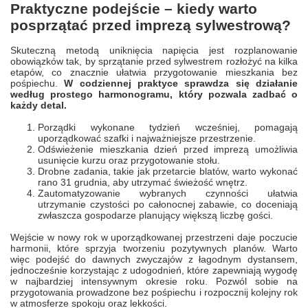
Praktyczne podejście – kiedy warto
posprzątać przed imprezą sylwestrową?
Skuteczną metodą uniknięcia napięcia jest rozplanowanie
obowiązków tak, by sprzątanie przed sylwestrem rozłożyć na kilka
etapów, co znacznie ułatwia przygotowanie mieszkania bez
pośpiechu.
W codziennej praktyce sprawdza się działanie
według prostego harmonogramu, który pozwala zadbać o
każdy detal.
Porządki wykonane tydzień wcześniej, pomagają
uporządkować szafki i najważniejsze przestrzenie.
Odświeżenie mieszkania dzień przed imprezą umożliwia
usunięcie kurzu oraz przygotowanie stołu.
Drobne zadania, takie jak przetarcie blatów, warto wykonać
rano 31 grudnia, aby utrzymać świeżość wnętrz.
Zautomatyzowanie wybranych czynności ułatwia
utrzymanie czystości po całonocnej zabawie, co doceniają
zwłaszcza gospodarze planujący większą liczbę gości.
Wejście w nowy rok w uporządkowanej przestrzeni daje poczucie
harmonii, które sprzyja tworzeniu pozytywnych planów. Warto
więc podejść do dawnych zwyczajów z łagodnym dystansem,
jednocześnie korzystając z udogodnień, które zapewniają wygodę
w najbardziej intensywnym okresie roku. Pozwól sobie na
przygotowania prowadzone bez pośpiechu i rozpocznij kolejny rok
w atmosferze spokoju oraz lekkości.