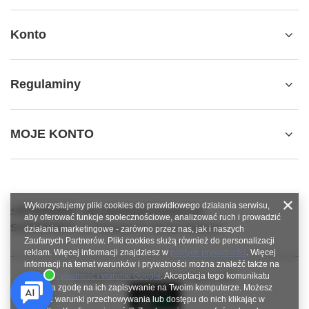
Konto
Regulaminy
MOJE KONTO
Wykorzystujemy pliki cookies do prawidłowego działania serwisu,
+48784966809
info.robotshops@gmail.com
aby oferować funkcje społecznościowe, analizować ruch i prowadzić
SUPERROBOT
,
ul. Parkowa 27
,
64-117
Gołanice
działania marketingowe - zarówno przez nas, jak i naszych
Zaufanych Partnerów. Pliki cookies służą również do personalizacji
reklam. Więcej informacji znajdziesz w
polityce prywatności
. Więcej
informacji na temat warunków i prywatności można znaleźć także na
stronie
Prywatność i warunki Google
. Akceptacja tego komunikatu
W sklepie prezentujemy ceny brutto (z VAT).
oznacza zgodę na ich zapisywanie na Twoim komputerze. Możesz
określić warunki przechowywania lub dostępu do nich klikając w