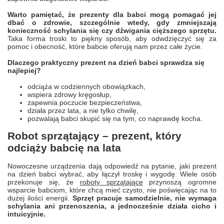
Warto pamiętać, że prezenty dla babci mogą pomagać jej
dbać o zdrowie, szczególnie wtedy, gdy zmniejszają
konieczność schylania się czy dźwigania cięższego sprzętu.
Taka forma troski to piękny sposób, aby odwdzięczyć się za
pomoc i obecność, które babcie oferują nam przez całe życie.
Dlaczego praktyczny prezent na dzień babci sprawdza się
najlepiej?
odciąża w codziennych obowiązkach,
wspiera zdrowy kręgosłup,
zapewnia poczucie bezpieczeństwa,
działa przez lata, a nie tylko chwilę,
pozwalają babci skupić się na tym, co naprawdę kocha.
Robot sprzątający – prezent, który
odciąży babcię na lata
Nowoczesne urządzenia dają odpowiedź na pytanie, jaki prezent
na dzień babci wybrać, aby łączył troskę i wygodę. Wiele osób
przekonuje się, że
roboty sprzątające
przynoszą ogromne
wsparcie babciom, które chcą mieć czysto, nie poświęcając na to
dużej ilości energii.
Sprzęt pracuje samodzielnie, nie wymaga
schylania ani przenoszenia, a jednocześnie działa cicho i
intuicyjnie.