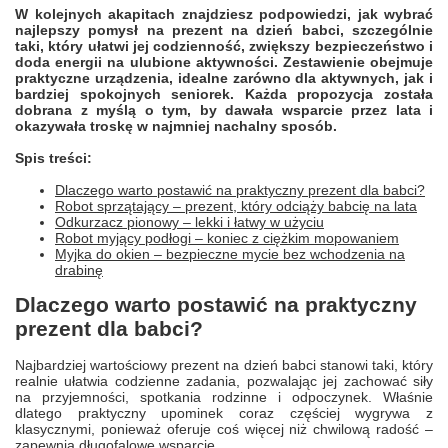
W kolejnych akapitach znajdziesz podpowiedzi, jak wybrać
najlepszy pomysł na prezent na dzień babci, szczególnie
taki, który ułatwi jej codzienność, zwiększy bezpieczeństwo i
doda energii na ulubione aktywności. Zestawienie obejmuje
praktyczne urządzenia, idealne zarówno dla aktywnych, jak i
bardziej spokojnych seniorek. Każda propozycja została
dobrana z myślą o tym, by dawała wsparcie przez lata i
okazywała troskę w najmniej nachalny sposób.
Spis treści:
Dlaczego warto postawić na praktyczny prezent dla babci?
Robot sprzątający – prezent, który odciąży babcię na lata
Odkurzacz pionowy – lekki i łatwy w użyciu
Robot myjący podłogi – koniec z ciężkim mopowaniem
Myjka do okien – bezpieczne mycie bez wchodzenia na
drabinę
Dlaczego warto postawić na praktyczny
prezent dla babci?
Najbardziej wartościowy prezent na dzień babci stanowi taki, który
realnie ułatwia codzienne zadania, pozwalając jej zachować siły
na przyjemności, spotkania rodzinne i odpoczynek. Właśnie
dlatego praktyczny upominek coraz częściej wygrywa z
klasycznymi, ponieważ oferuje coś więcej niż chwilową radość –
zapewnia długofalowe wsparcie.