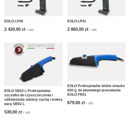
EOLO LP40
EOLO LP41
2 420,00 zł
2 860,00 zł
/
szt.
/
szt.
EOLO Profesjonalne lekkie żelazko
600 g. do pionowego prasowania
EOLO SB02 L Profesjonalna
EOLO FR01
szczotka do czyszczeczenia i
odświeżania odzieży suchą i mokrą
679,00 zł
/
szt.
parą SB02 L
539,00 zł
/
szt.