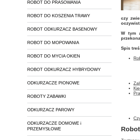
ROBOT DO PRASOWANIA
ROBOT DO KOSZENIA TRAWY
czy zwie
oczywist
ROBOT ODKURZACZ BASENOWY
W tym a
przekona
ROBOT DO MOPOWANIA
Spis treś
ROBOT DO MYCIA OKIEN
Rob
ROBOT ODKURZACZ HYBRYDOWY
ODKURZACZE PIONOWE
Za
Kie
Pra
ROBOTY ZABAWKI
ODKURZACZ PAROWY
Czy
ODKURZACZE DOMOWE i
Robot
PRZEMYSŁOWE