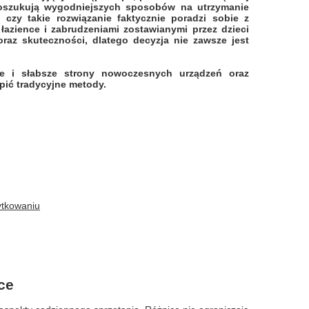
oszukują wygodniejszych sposobów na utrzymanie
 czy takie rozwiązanie faktycznie poradzi sobie z
azience i zabrudzeniami zostawianymi przez dzieci
oraz skuteczności, dlatego decyzja nie zawsze jest
ne i słabsze strony nowoczesnych urządzeń oraz
pić tradycyjne metody.
ytkowaniu
ce