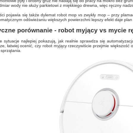
ontowe pyły i drobny gruz nie nadają się do pracy na mokro bez gru
miar wody nie służy parkietowi z miękkiego drewna, więc ręczny nadz
ęści pojawia się także dylemat robot mop vs zwykły mop – przy plam
ematycznym odświeżaniu większych powierzchni lepszy efekt daje plan 
yczne porównanie - robot myjący vs mycie 
e sytuacje najlepiej pokazują, jak realnie sprawdza się automatyza
ze, łatwiej ocenić, czy robot myjący rzeczywiście przejmie większość
sprzątania.