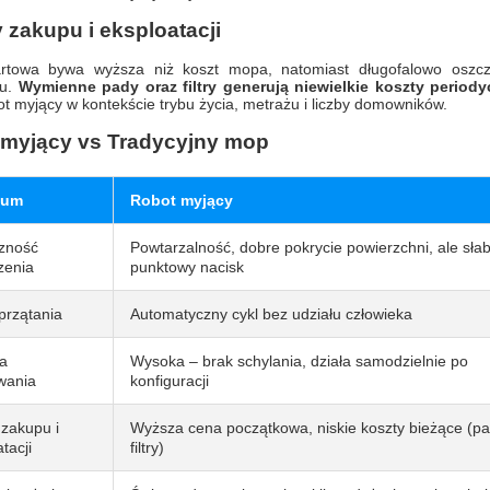
 zakupu i eksploatacji
rtowa bywa wyższa niż koszt mopa, natomiast długofalowo oszczę
iu.
Wymienne pady oraz filtry generują niewielkie koszty periody
ot myjący w kontekście trybu życia, metrażu i liczby domowników.
 myjący vs Tradycyjny mop
ium
Robot myjący
zność
Powtarzalność, dobre pokrycie powierzchni, ale sła
zenia
punktowy nacisk
przątania
Automatyczny cykl bez udziału człowieka
a
Wysoka – brak schylania, działa samodzielnie po
wania
konfiguracji
 zakupu i
Wyższa cena początkowa, niskie koszty bieżące (pa
tacji
filtry)