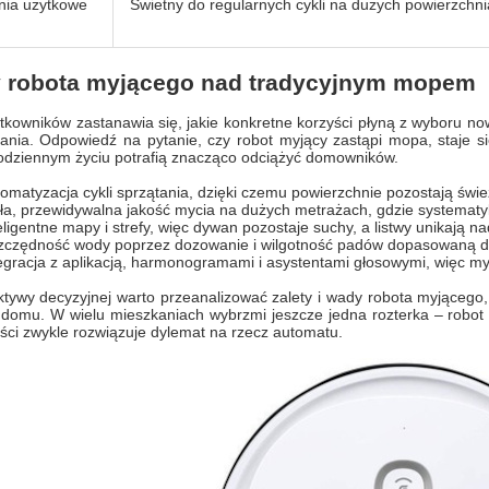
nia użytkowe
Świetny do regularnych cykli na dużych powierzchn
y robota myjącego nad tradycyjnym mopem
tkowników zastanawia się, jakie konkretne korzyści płyną z wyboru n
ania. Odpowiedź na pytanie, czy robot myjący zastąpi mopa, staje s
odziennym życiu potrafią znacząco odciążyć domowników.
omatyzacja cykli sprzątania, dzięki czemu powierzchnie pozostają świ
ła, przewidywalna jakość mycia na dużych metrażach, gdzie systematy
eligentne mapy i strefy, więc dywan pozostaje suchy, a listwy unikają na
czędność wody poprzez dozowanie i wilgotność padów dopasowaną do
egracja z aplikacją, harmonogramami i asystentami głosowymi, więc m
tywy decyzyjnej warto przeanalizować zalety i wady robota myjącego
 domu. W wielu mieszkaniach wybrzmi jeszcze jedna rozterka – robo
ści zwykle rozwiązuje dylemat na rzecz automatu.