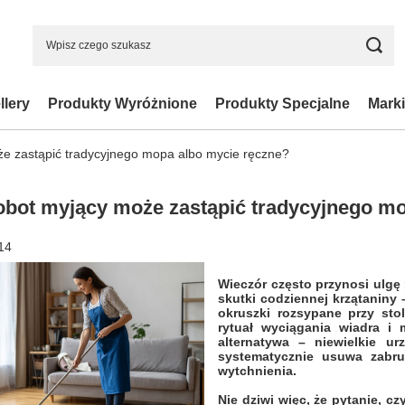
llery
Produkty Wyróżnione
Produkty Specjalne
Marki
że zastąpić tradycyjnego mopa albo mycie ręczne?
obot myjący może zastąpić tradycyjnego m
14
Wieczór często przynosi ulgę
skutki codziennej krzątaniny 
okruszki rozsypane przy st
rytuał wyciągania wiadra i
alternatywa – niewielkie u
systematycznie usuwa zabr
wytchnienia.
Nie dziwi więc, że pytanie, c