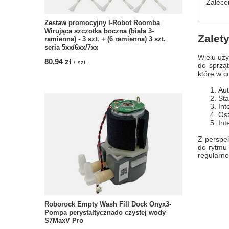
Zalece
Zestaw promocyjny I-Robot Roomba
Wirująca szczotka boczna (biała 3-
Zalet
ramienna) - 3 szt. + (6 ramienna) 3 szt.
seria 5xx/6xx/7xx
Wielu uży
80,94 zł
/
szt.
do sprząt
które w c
Aut
Sta
Int
Osz
Int
Z perspek
do rytmu
regularno
Roborock Empty Wash Fill Dock Onyx3-
Pompa perystaltycznado czystej wody
S7MaxV Pro