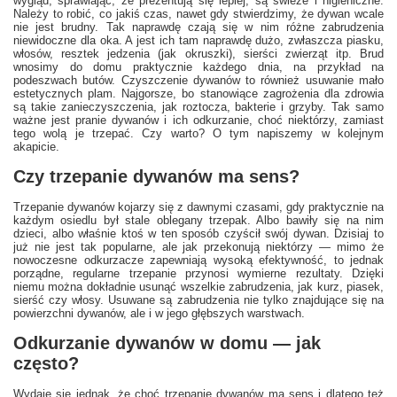
wygląd, sprawiając, że prezentują się lepiej, są świeże i higieniczne.
Należy to robić, co jakiś czas, nawet gdy stwierdzimy, że dywan wcale
nie jest brudny. Tak naprawdę czają się w nim różne zabrudzenia
niewidoczne dla oka. A jest ich tam naprawdę dużo, zwłaszcza piasku,
włosów, resztek jedzenia (jak okruszki), sierści zwierząt itp. Brud
wnosimy do domu praktycznie każdego dnia, na przykład na
podeszwach butów. Czyszczenie dywanów to również usuwanie mało
estetycznych plam. Najgorsze, bo stanowiące zagrożenia dla zdrowia
są takie zanieczyszczenia, jak roztocza, bakterie i grzyby. Tak samo
ważne jest pranie dywanów i ich odkurzanie, choć niektórzy, zamiast
tego wolą je trzepać. Czy warto? O tym napiszemy w kolejnym
akapicie.
Czy trzepanie dywanów ma sens?
Trzepanie dywanów kojarzy się z dawnymi czasami, gdy praktycznie na
każdym osiedlu był stale oblegany trzepak. Albo bawiły się na nim
dzieci, albo właśnie ktoś w ten sposób czyścił swój dywan. Dzisiaj to
już nie jest tak popularne, ale jak przekonują niektórzy — mimo że
nowoczesne odkurzacze zapewniają wysoką efektywność, to jednak
porządne, regularne trzepanie przynosi wymierne rezultaty. Dzięki
niemu można dokładnie usunąć wszelkie zabrudzenia, jak kurz, piasek,
sierść czy włosy. Usuwane są zabrudzenia nie tylko znajdujące się na
powierzchni dywanów, ale i w jego głębszych warstwach.
Odkurzanie dywanów w domu — jak
często?
Wydaje się jednak, że choć trzepanie dywanów ma sens i dlatego też