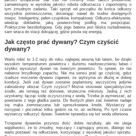
zainwestujmy w wysokiej jakości robota odkurzacza i zapomnijmy o
tym żmudnym zadaniu. Taki sprzęt od początku do końca odkurzy
wszystkie pomieszczenia, docierając nawet do trudno dostępnych
miejsc. Inteligentny, pełen czujników, kompaktowy. Odkurza efektywnie,
wiedząc dokładnie, jaką powierzchnię podłóg ma posprzątać.
Praktycznie bezobsługowy. Gdy jego bateria jest bliska rozładowania,
sam wraca do stacji dokującej, gdzie posila się energią.
Jak często prać dywany? Czym czyścić
dywany?
Warto robić to 1-2 razy do roku, najlepiej wiosną lub latem, bo dzięki
wysokim temperaturom powietrza i dużemu nasłonecznieniu łatwo i
szybko wysuszyć dywan na świeżym powietrzu. To sprawi, że nie
nabierze brzydkiego zapachu. Nie ma sensu prać go częściej, gdyż
rzadsze moczenie dywanu zapewni, że wytrzyma on dłużej w dobrej
kondycji. Jeśli zaś dywan zostanie poplamiony, wyczyśćmy jedynie
zabrudzony obszar. Czym czyścić? Można stosować specjalistyczne
środki, ale istnieją też domowe, skuteczne mikstury. Jedną z nich
uzyskamy, łącząc sodę oczyszczoną z wodą. Trzeba je wymieszać, aż
powstanie z tego gładka pasta. Do tłustych plam zaś świetnie nadaje
się mąka ziemniaczana lub sproszkowana kreda. Wystarczy je
rozsypać i poczekać kilka godzin na to, aż wchłoną. Po tym czasie
wystarczy odkurzyć dywan. Świetnie sprawdza się też woda utleniona.
Trzepanie dywanów przynosi dość dobre rezultaty, ale nie ulega
wątpliwości, że to żmudny, męczący i zajmujący proces, dlatego też
warto postawić na odkurzanie, korzystając z wysokiej jakości sprzętu.