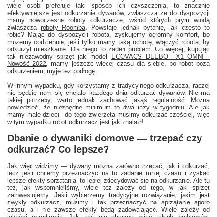
wiele osób preferuje taki sposób ich czyszczenia, to znacznie
efektywniejsze jest odkurzanie dywanów, zwłaszcza że do dyspozycji
mamy nowoczesne
roboty odkurzacze
, wśród których prym wiodą
zwłaszcza
roboty Roomba
. Powstaje jednak pytanie, jak często to
robić? Mając do dyspozycji robota, zyskujemy ogromny komfort, bo
możemy codziennie, jeśli tylko mamy taką ochotę, włączyć robota, by
odkurzył mieszkanie. Dla niego to żaden problem. Co więcej, kupując
tak niezawodny sprzęt jak model
ECOVACS DEEBOT X1 OMNI -
Nowość 2022
, mamy jeszcze więcej czasu dla siebie, bo robot poza
odkurzeniem, myje też podłogę.
W innym wypadku, gdy korzystamy z tradycyjnego odkurzacza, raczej
nie będzie nam się chciało każdego dnia odkurzać dywanów. Nie ma
takiej potrzeby, warto jednak zachować jakąś regularność. Można
powiedzieć, że niezbędne minimum to dwa razy w tygodniu. Ale jak
mamy małe dzieci i do tego zwierzęta musimy odkurzać częściej, więc
w tym wypadku robot odkurzacz jest jak znalazł!
Dbanie o dywaniki domowe — trzepać czy
odkurzać? Co lepsze?
Jak więc widzimy — dywany można zarówno trzepać, jak i odkurzać,
lecz jeśli chcemy przeznaczyć na to zadanie mniej czasu i zyskać
lepsze efekty sprzątania, to lepiej zdecydować się na odkurzanie. Ale tu
też, jak wspomnieliśmy, wiele też zależy od tego, w jaki sprzęt
zainwestujemy. Jeśli wybierzemy tradycyjne rozwiązanie, jakim jest
zwykły odkurzacz, musimy i tak przeznaczyć na sprzątanie sporo
czasu, a i nie zawsze efekty będą zadowalające. Wiele zależy od
jakości urządzenia. Jak zaś nie chcemy mieć takich problemów,