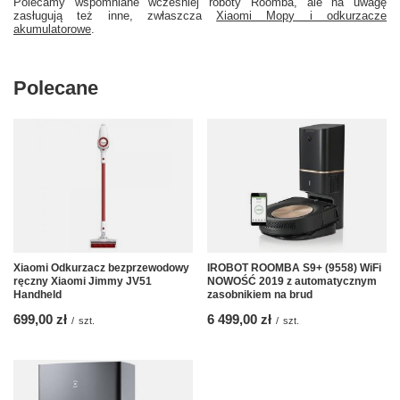
Polecamy wspomniane wcześniej roboty Roomba, ale na uwagę
zasługują też inne, zwłaszcza
Xiaomi Mopy i odkurzacze
akumulatorowe
.
Polecane
Xiaomi Odkurzacz bezprzewodowy
IROBOT ROOMBA S9+ (9558) WiFi
ręczny Xiaomi Jimmy JV51
NOWOŚĆ 2019 z automatycznym
Handheld
zasobnikiem na brud
699,00 zł
6 499,00 zł
/
szt.
/
szt.