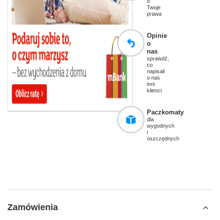
o
Twoje
prawa
Opinie
o
nas
sprawdź,
co
napisali
o nas
inni
klienci
Paczkomaty
dla
wygodnych
i
oszczędnych
Zamówienia