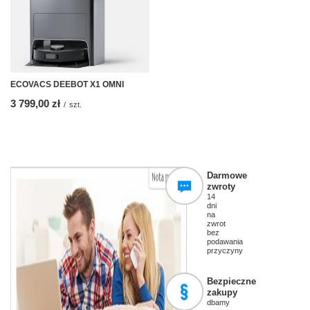
ECOVACS DEEBOT X1 OMNI
3 799,00 zł
/
szt.
Darmowe
zwroty
14
dni
na
zwrot
bez
podawania
przyczyny
Bezpieczne
zakupy
dbamy