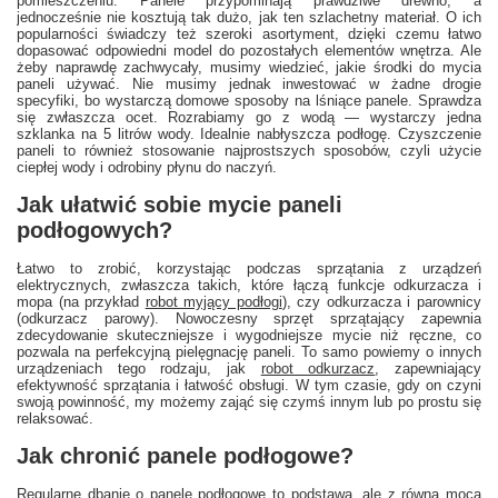
pomieszczeniu. Panele przypominają prawdziwe drewno, a
jednocześnie nie kosztują tak dużo, jak ten szlachetny materiał. O ich
popularności świadczy też szeroki asortyment, dzięki czemu łatwo
dopasować odpowiedni model do pozostałych elementów wnętrza. Ale
żeby naprawdę zachwycały, musimy wiedzieć, jakie środki do mycia
paneli używać. Nie musimy jednak inwestować w żadne drogie
specyfiki, bo wystarczą domowe sposoby na lśniące panele. Sprawdza
się zwłaszcza ocet. Rozrabiamy go z wodą — wystarczy jedna
szklanka na 5 litrów wody. Idealnie nabłyszcza podłogę. Czyszczenie
paneli to również stosowanie najprostszych sposobów, czyli użycie
ciepłej wody i odrobiny płynu do naczyń.
Jak ułatwić sobie mycie paneli
podłogowych?
Łatwo to zrobić, korzystając podczas sprzątania z urządzeń
elektrycznych, zwłaszcza takich, które łączą funkcje odkurzacza i
mopa (na przykład
robot myjący podłogi
), czy odkurzacza i parownicy
(odkurzacz parowy). Nowoczesny sprzęt sprzątający zapewnia
zdecydowanie skuteczniejsze i wygodniejsze mycie niż ręczne, co
pozwala na perfekcyjną pielęgnację paneli. To samo powiemy o innych
urządzeniach tego rodzaju, jak
robot odkurzacz
, zapewniający
efektywność sprzątania i łatwość obsługi. W tym czasie, gdy on czyni
swoją powinność, my możemy zająć się czymś innym lub po prostu się
relaksować.
Jak chronić panele podłogowe?
Regularne dbanie o panele podłogowe to podstawa, ale z równą mocą