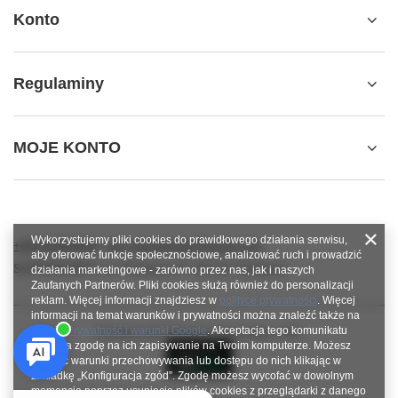
Konto
Regulaminy
MOJE KONTO
Wykorzystujemy pliki cookies do prawidłowego działania serwisu,
+48784966809
info.robotshops@gmail.com
aby oferować funkcje społecznościowe, analizować ruch i prowadzić
SUPERROBOT
,
ul. Parkowa 27
,
64-117
Gołanice
działania marketingowe - zarówno przez nas, jak i naszych
Zaufanych Partnerów. Pliki cookies służą również do personalizacji
reklam. Więcej informacji znajdziesz w
polityce prywatności
. Więcej
informacji na temat warunków i prywatności można znaleźć także na
stronie
Prywatność i warunki Google
. Akceptacja tego komunikatu
W sklepie prezentujemy ceny brutto (z VAT).
oznacza zgodę na ich zapisywanie na Twoim komputerze. Możesz
określić warunki przechowywania lub dostępu do nich klikając w
zakładkę „Konfiguracja zgód”. Zgodę możesz wycofać w dowolnym
momencie poprzez usunięcie plików cookies z przeglądarki z danego