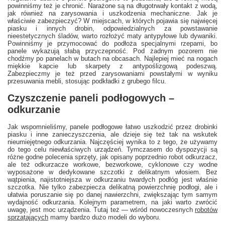
powinniśmy też je chronić. Narażone są na długotrwały kontakt z wodą,
jak również na zarysowania i uszkodzenia mechaniczne. Jak je
właściwie zabezpieczyć? W miejscach, w których pojawia się najwięcej
piasku i innych drobin, odpowiedzialnych za powstawanie
nieestetycznych śladów, warto rozłożyć maty antypyłowe lub dywaniki.
Powinniśmy je przymocować do podłoża specjalnymi rzepami, bo
panele wykazują słabą przyczepność. Pod żadnym pozorem nie
chodźmy po panelach w butach na obcasach. Najlepiej mieć na nogach
miękkie kapcie lub skarpety z antypoślizgową podeszwą.
Zabezpieczmy je też przed zarysowaniami powstałymi w wyniku
przesuwania mebli, stosując podkładki z grubego filcu.
Czyszczenie paneli podłogowych –
odkurzanie
Jak wspomnieliśmy, panele podłogowe łatwo uszkodzić przez drobinki
piasku i inne zanieczyszczenia, ale dzieje się też tak na wskutek
nieumiejętnego odkurzania. Najczęściej wynika to z tego, że używamy
do tego celu niewłaściwych urządzeń. Tymczasem do dyspozycji są
różne godne polecenia sprzęty, jak opisany poprzednio robot odkurzacz,
ale też odkurzacze workowe, bezworkowe, cyklonowe czy wodne
wyposażone w dedykowane szczotki z delikatnym włosiem. Bez
wątpienia, najistotniejsza w odkurzaniu twardych podłóg jest właśnie
szczotka. Nie tylko zabezpiecza delikatną powierzchnię podłogi, ale i
ułatwia poruszanie się po danej nawierzchni, zwiększając tym samym
wydajność odkurzania. Kolejnym parametrem, na jaki warto zwrócić
uwagę, jest moc urządzenia. Tutaj też — wśród nowoczesnych
robotów
sprzątających
mamy bardzo dużo modeli do wyboru.