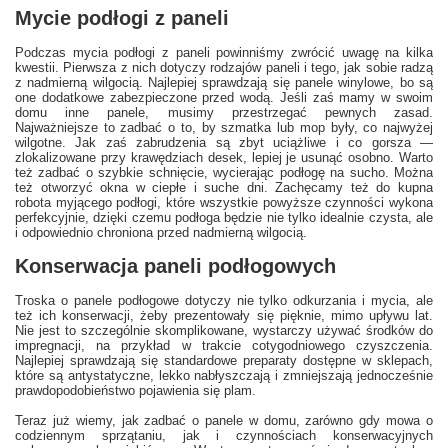
Mycie podłogi z paneli
Podczas mycia podłogi z paneli powinniśmy zwrócić uwagę na kilka
kwestii. Pierwsza z nich dotyczy rodzajów paneli i tego, jak sobie radzą
z nadmierną wilgocią. Najlepiej sprawdzają się panele winylowe, bo są
one dodatkowe zabezpieczone przed wodą. Jeśli zaś mamy w swoim
domu inne panele, musimy przestrzegać pewnych zasad.
Najważniejsze to zadbać o to, by szmatka lub mop były, co najwyżej
wilgotne. Jak zaś zabrudzenia są zbyt uciążliwe i co gorsza —
zlokalizowane przy krawędziach desek, lepiej je usunąć osobno. Warto
też zadbać o szybkie schnięcie, wycierając podłogę na sucho. Można
też otworzyć okna w ciepłe i suche dni. Zachęcamy też do kupna
robota myjącego podłogi, które wszystkie powyższe czynności wykona
perfekcyjnie, dzięki czemu podłoga będzie nie tylko idealnie czysta, ale
i odpowiednio chroniona przed nadmierną wilgocią.
Konserwacja paneli podłogowych
Troska o panele podłogowe dotyczy nie tylko odkurzania i mycia, ale
też ich konserwacji, żeby prezentowały się pięknie, mimo upływu lat.
Nie jest to szczególnie skomplikowane, wystarczy używać środków do
impregnacji, na przykład w trakcie cotygodniowego czyszczenia.
Najlepiej sprawdzają się standardowe preparaty dostępne w sklepach,
które są antystatyczne, lekko nabłyszczają i zmniejszają jednocześnie
prawdopodobieństwo pojawienia się plam.
Teraz już wiemy, jak zadbać o panele w domu, zarówno gdy mowa o
codziennym sprzątaniu, jak i czynnościach konserwacyjnych