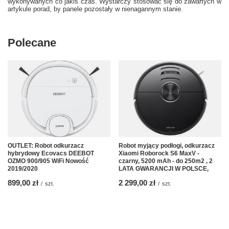
wykonywanych co jakiś czas. Wystarczy stosować się do zawartych w
artykule porad, by panele pozostały w nienagannym stanie.
Polecane
OUTLET: Robot odkurzacz
Robot myjący podłogi, odkurzacz
hybrydowy Ecovacs DEEBOT
Xiaomi Roborock S6 MaxV -
OZMO 900/905 WiFi Nowość
czarny, 5200 mAh - do 250m2 , 2
2019/2020
LATA GWARANCJI W POLSCE,
899,00 zł
2 299,00 zł
/
szt.
/
szt.