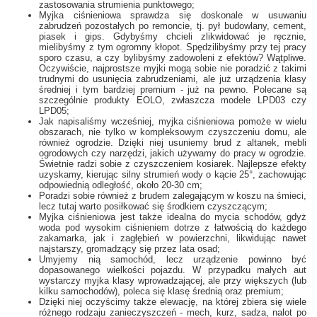
zastosowania strumienia punktowego;
Myjka ciśnieniowa sprawdza się doskonale w usuwaniu
zabrudzeń pozostałych po remoncie, tj. pył budowlany, cement,
piasek i gips. Gdybyśmy chcieli zlikwidować je ręcznie,
mielibyśmy z tym ogromny kłopot. Spędzilibyśmy przy tej pracy
sporo czasu, a czy bylibyśmy zadowoleni z efektów? Wątpliwe.
Oczywiście, najprostsze myjki mogą sobie nie poradzić z takimi
trudnymi do usunięcia zabrudzeniami, ale już urządzenia klasy
średniej i tym bardziej premium - już na pewno. Polecane są
szczególnie produkty EOLO, zwłaszcza modele LPD03 czy
LPD05;
Jak napisaliśmy wcześniej, myjka ciśnieniowa pomoże w wielu
obszarach, nie tylko w kompleksowym czyszczeniu domu, ale
również ogrodzie. Dzięki niej usuniemy brud z altanek, mebli
ogrodowych czy narzędzi, jakich używamy do pracy w ogrodzie.
Świetnie radzi sobie z czyszczeniem kosiarek. Najlepsze efekty
uzyskamy, kierując silny strumień wody o kącie 25°, zachowując
odpowiednią odległość, około 20-30 cm;
Poradzi sobie również z brudem zalegającym w koszu na śmieci,
lecz tutaj warto posiłkować się środkiem czyszczącym;
Myjka ciśnieniowa jest także idealna do mycia schodów, gdyż
woda pod wysokim ciśnieniem dotrze z łatwością do każdego
zakamarka, jak i zagłębień w powierzchni, likwidując nawet
najstarszy, gromadzący się przez lata osad;
Umyjemy nią samochód, lecz urządzenie powinno być
dopasowanego wielkości pojazdu. W przypadku małych aut
wystarczy myjka klasy wprowadzającej, ale przy większych (lub
kilku samochodów), poleca się klasę średnią oraz premium;
Dzięki niej oczyścimy także elewację, na której zbiera się wiele
różnego rodzaju zanieczyszczeń - mech, kurz, sadza, nalot po