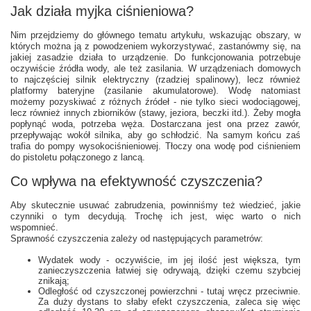
Jak działa myjka ciśnieniowa?
Nim przejdziemy do głównego tematu artykułu, wskazując obszary, w
których można ją z powodzeniem wykorzystywać, zastanówmy się, na
jakiej zasadzie działa to urządzenie. Do funkcjonowania potrzebuje
oczywiście źródła wody, ale też zasilania. W urządzeniach domowych
to najczęściej silnik elektryczny (rzadziej spalinowy), lecz również
platformy bateryjne (zasilanie akumulatorowe). Wodę natomiast
możemy pozyskiwać z różnych źródeł - nie tylko sieci wodociągowej,
lecz również innych zbiorników (stawy, jeziora, beczki itd.). Żeby mogła
popłynąć woda, potrzeba węża. Dostarczana jest ona przez zawór,
przepływając wokół silnika, aby go schłodzić. Na samym końcu zaś
trafia do pompy wysokociśnieniowej. Tłoczy ona wodę pod ciśnieniem
do pistoletu połączonego z lancą.
Co wpływa na efektywność czyszczenia?
Aby skutecznie usuwać zabrudzenia, powinniśmy też wiedzieć, jakie
czynniki o tym decydują. Trochę ich jest, więc warto o nich
wspomnieć.
Sprawność czyszczenia zależy od następujących parametrów:
Wydatek wody - oczywiście, im jej ilość jest większa, tym
zanieczyszczenia łatwiej się odrywają, dzięki czemu szybciej
znikają;
Odległość od czyszczonej powierzchni - tutaj wręcz przeciwnie.
Za duży dystans to słaby efekt czyszczenia, zaleca się więc