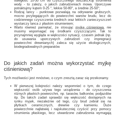
odległość 10-30 cm od czyszczonego obszaru;
Kąt strumienia
wody - to zależy, o jakich zabrudzeniach mowa. Uporczywe
potraktujmy kątem 0-25 °, lekkie 50-80°, a średnie 25-50°;
Rodzaj lancy - punktowe pozwalają na odrywanie grubszych,
mocno przylegających do powierzchni warstw brudu, lecz do
codziennego czyszczenia średnich oraz lekkich zanieczyszczeń
wystarczy lanca z płaskim strumieniem;
Warto również pamiętać, że stosując
myjkę ciśnieniową
, nie
musimy wspomagać się środkami czyszczącymi. Tak to
przynajmniej wygląda w większości sytuacji, czasem jednak (np.
do usuwania uporczywych zabrudzeń czy impregnacji
powierzchni drewnianych) zaleca się użycie ekologicznych,
biodegradowalnych preparatów.
Do jakich zadań można wykorzystać myjkę
ciśnieniową?
Tych możliwości jest mnóstwo, o czym zresztą zaraz się przekonamy.
W pierwszej kolejności należy wspomnieć o tym, do czego
większość osób używa tego urządzenia - do czyszczenia
różnych płaskich powierzchni, np. tarasów, balkonów, podjazdów
itp. Do takich zadań sprawdzi się większość dostępnych na
rynku myjek, niezależnie od tego, czy brud zebrał się na
płytkach ceramicznych, drewnie czy kamieniu. Duże
powierzchnie najłatwiej i najskuteczniej czyścić przy pomocy
strumienia płaskiego, lecz utwardzone zabrudzenia wymagają