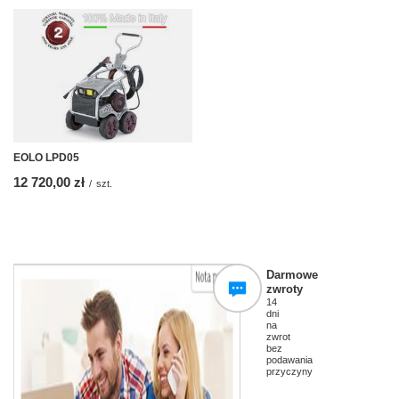
EOLO LPD05
12 720,00 zł
/
szt.
Darmowe
zwroty
14
dni
na
zwrot
bez
podawania
przyczyny