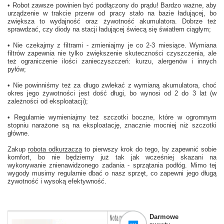
• Robot zawsze powinien być podłączony do prądu! Bardzo ważne, aby
urządzenie w trakcie przerw od pracy stało na bazie ładującej, bo
zwiększa to wydajność oraz żywotność akumulatora. Dobrze też
sprawdzać, czy diody na stacji ładującej świecą się światłem ciągłym;
• Nie czekajmy z filtrami - zmieniajmy je co 2-3 miesiące. Wymiana
filtrów zapewnia nie tylko zwiększenie skuteczności czyszczenia, ale
też ograniczenie ilości zanieczyszczeń: kurzu, alergenów i innych
pyłów;
• Nie powinniśmy też za długo zwlekać z wymianą akumulatora, choć
okres jego żywotności jest dość długi, bo wynosi od 2 do 3 lat (w
zależności od eksploatacji);
• Regularnie wymieniajmy też szczotki boczne, które w ogromnym
stopniu narażone są na eksploatację, znacznie mocniej niż szczotki
główne.
Zakup
robota odkurzacza
to pierwszy krok do tego, by zapewnić sobie
komfort, bo nie będziemy już tak jak wcześniej skazani na
wykonywanie znienawidzonego zadania - sprzątania podłóg. Mimo tej
wygody musimy regularnie dbać o nasz sprzęt, co zapewni jego długą
żywotność i wysoką efektywność.
Darmowe