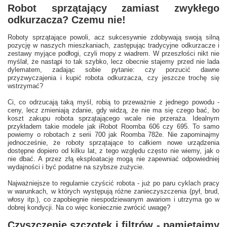
Robot sprzątający zamiast zwykłego
odkurzacza? Czemu nie!
Roboty sprzątające powoli, acz sukcesywnie zdobywają swoją silną
pozycję w naszych mieszkaniach, zastępując tradycyjne odkurzacze i
zestawy myjące podłogi, czyli mopy z wiadrem. W przeszłości nikt nie
myślał, że nastąpi to tak szybko, lecz obecnie stajemy przed nie lada
dylematem, zadając sobie pytanie: czy porzucić dawne
przyzwyczajenia i kupić robota odkurzacza, czy jeszcze trochę się
wstrzymać?
Ci, co odrzucają taką myśl, robią to przeważnie z jednego powodu -
ceny, lecz zmieniają zdanie, gdy widzą, że nie ma się czego bać, bo
koszt zakupu robota sprzątającego wcale nie przeraża. Idealnym
przykładem takie modele jak iRobot Roomba 606 czy 695. To samo
powiemy o robotach z serii 700 jak Roomba 782e. Nie zapominajmy
jednocześnie, że roboty sprzątające to całkiem nowe urządzenia
dostępne dopiero od kilku lat, z tego względu często nie wiemy, jak o
nie dbać. A przez złą eksploatację mogą nie zapewniać odpowiedniej
wydajności i być podatne na szybsze zużycie.
Najważniejsze to regularnie czyścić robota - już po paru cyklach pracy
w warunkach, w których występują różne zanieczyszczenia (pył, brud,
włosy itp.), co zapobiegnie niespodziewanym awariom i utrzyma go w
dobrej kondycji. Na co więc koniecznie zwrócić uwagę?
Czyszczenie szczotek i filtrów - pamiętajmy