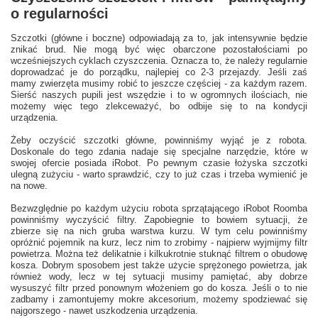
o regularności
Szczotki (główne i boczne) odpowiadają za to, jak intensywnie będzie
znikać brud. Nie mogą być więc obarczone pozostałościami po
wcześniejszych cyklach czyszczenia. Oznacza to, że należy regularnie
doprowadzać je do porządku, najlepiej co 2-3 przejazdy. Jeśli zaś
mamy zwierzęta musimy robić to jeszcze częściej - za każdym razem.
Sierść naszych pupili jest wszędzie i to w ogromnych ilościach, nie
możemy więc tego zlekceważyć, bo odbije się to na kondycji
urządzenia.
Żeby oczyścić szczotki główne, powinniśmy wyjąć je z robota.
Doskonale do tego zdania nadaje się specjalne narzędzie, które w
swojej ofercie posiada iRobot. Po pewnym czasie łożyska szczotki
ulegną zużyciu - warto sprawdzić, czy to już czas i trzeba wymienić je
na nowe.
Bezwzględnie po każdym użyciu robota sprzątającego iRobot Roomba
powinniśmy wyczyścić filtry. Zapobiegnie to bowiem sytuacji, że
zbierze się na nich gruba warstwa kurzu. W tym celu powinniśmy
opróżnić pojemnik na kurz, lecz nim to zrobimy - najpierw wyjmijmy filtr
powietrza. Można też delikatnie i kilkukrotnie stuknąć filtrem o obudowę
kosza. Dobrym sposobem jest także użycie sprężonego powietrza, jak
również wody, lecz w tej sytuacji musimy pamiętać, aby dobrze
wysuszyć filtr przed ponownym włożeniem go do kosza. Jeśli o to nie
zadbamy i zamontujemy mokre akcesorium, możemy spodziewać się
najgorszego - nawet uszkodzenia urządzenia.