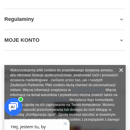
Regulaminy
MOJE KONTO
Wykorzystujemy pliki cookies do prawidłowego działania serwisu,
+48784966809
info.robotshops@gmail.com
aby oferować funkcje społecznościowe, analizować ruch i prowadzić
SUPERROBOT
,
ul. Parkowa 27
,
64-117
Gołanice
działania marketingowe - zarówno przez nas, jak i naszych
Zaufanych Partnerów. Pliki cookies służą również do personalizacji
reklam. Więcej informacji znajdziesz w
polityce prywatności
. Więcej
informacji na temat warunków i prywatności można znaleźć także na
stronie
Prywatność i warunki Google
. Akceptacja tego komunikatu
W sklepie prezentujemy ceny brutto (z VAT).
oznacza zgodę na ich zapisywanie na Twoim komputerze. Możesz
określić warunki przechowywania lub dostępu do nich klikając w
zakładkę „Konfiguracja zgód”. Zgodę możesz wycofać w dowolnym
momencie poprzez usunięcie plików cookies z przeglądarki z danego
urządzenia końcowego.