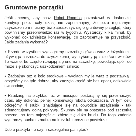
Gruntowne porządki
Jeśli chcemy, aby nasz
Robot Roomba
pozostawał w doskonałej
kondycji przez cały czas, nie zapominajmy, że poza regularnym
czyszczeniem musimy też zatroszczyć się o gruntowny przegląd, który
powinniśmy przeprowadzić raz w tygodniu. Wystarczy kilka minut, by
wykonać dokładniejszą konserwację, co zaprocentuje na przyszłość.
Jakie zadania wykonać?
• Przede wszystkim wyciągnijmy szczotkę główną wraz z łożyskiem i
używając narzędzia do czyszczenia, wyczyśćmy ją z sierści i włosów.
To ważne, bo często nawijają się one na szczotkę, powodując opór, co
może się skończyć uszkodzeniem silnika;
• Zadbajmy też o koło środkowe - wyciągnijmy je wraz z podstawką i
oczyśćmy na tyle dobrze, aby zaczęło kręcić się bez oporu, całkowicie
swobodnie;
• Rzadziej, na przykład raz w miesiącu, postarajmy się przeznaczyć
czas, aby dokonać pełnej konserwacji robota odkurzacza. W tym celu
odkręćmy 4 śrubki znajdujące się na obwodzie urządzenia - tak
zdemontujemy dolną pokrywę. Skupmy się na obszarze pod szczotką
boczną, bo tam najczęściej zbiera się dużo brudu. Do tego zadania
wystarczy sucha szmatka na kurz lub sprężone powietrze.
Dobre praktyki - o czym szczególnie pamiętać?