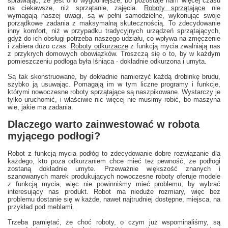
sprawiając, że jest ono wygodniejsze, bo pozostaje nam więcej czasu
na ciekawsze, niż sprzątanie, zajęcia.
Roboty sprzątające
nie
wymagają naszej uwagi, są w pełni samodzielne, wykonując swoje
porządkowe zadania z maksymalną skutecznością. To zdecydowanie
inny komfort, niż w przypadku tradycyjnych urządzeń sprzątających,
gdyż do ich obsługi potrzeba naszego udziału, co wpływa na zmęczenie
i zabiera dużo czas.
Roboty odkurzacze
z funkcją mycia zwalniają nas
z przykrych domowych obowiązków. Troszczą się o to, by w każdym
pomieszczeniu podłoga była lśniąca - dokładnie odkurzona i umyta.
Są tak skonstruowane, by dokładnie namierzyć każdą drobinkę brudu,
szybko ją usuwając. Pomagają im w tym liczne programy i funkcje,
którymi nowoczesne roboty sprzątające są naszpikowane. Wystarczy je
tylko uruchomić, i właściwie nic więcej nie musimy robić, bo maszyna
wie, jakie ma zadania.
Dlaczego warto zainwestować w robota
myjącego podłogi?
Robot z funkcją mycia podłóg to zdecydowanie dobre rozwiązanie dla
każdego, kto poza odkurzaniem chce mieć też pewność, że podłogi
zostaną dokładnie umyte. Przeważnie większość znanych i
szanowanych marek produkujących nowoczesne roboty oferuje modele
z funkcją mycia, więc nie powinniśmy mieć problemu, by wybrać
interesujący nas produkt. Robot ma nieduże rozmiary, więc bez
problemu dostanie się w każde, nawet najtrudniej dostępne, miejsca, na
przykład pod meblami.
Trzeba pamiętać, że choć roboty, o czym już wspominaliśmy, są