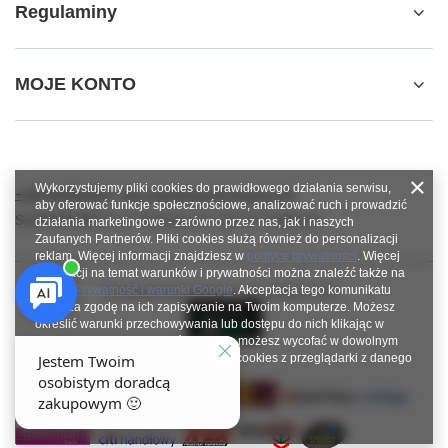
Regulaminy
MOJE KONTO
Wykorzystujemy pliki cookies do prawidłowego działania serwisu,
+48784966809
info.robotshops@gmail.com
aby oferować funkcje społecznościowe, analizować ruch i prowadzić
SUPERROBOT
,
ul. Parkowa 27
,
64-117
Gołanice
działania marketingowe - zarówno przez nas, jak i naszych
Zaufanych Partnerów. Pliki cookies służą również do personalizacji
reklam. Więcej informacji znajdziesz w
polityce prywatności
. Więcej
informacji na temat warunków i prywatności można znaleźć także na
stronie
Prywatność i warunki Google
. Akceptacja tego komunikatu
W sklepie prezentujemy ceny brutto (z VAT).
oznacza zgodę na ich zapisywanie na Twoim komputerze. Możesz
określić warunki przechowywania lub dostępu do nich klikając w
zakładkę „Konfiguracja zgód”. Zgodę możesz wycofać w dowolnym
momencie poprzez usunięcie plików cookies z przeglądarki z danego
urządzenia końcowego.
Zamknij