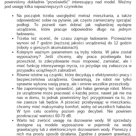
powinniśmy dokładnie “prześwietlić” interesujący nad model. Weźmy
pod uwagę kilka najważniejszych czynników.
Na początek trzeba uwzględnić metraż mieszkania, a także
odpowiedzieć sobie na pytanie, jak często zamierzamy sprzątać
podłogi. To pozwoli nam dobrać jak najbardziej wydajne
urządzenie, które pracuje odpowiednio długo na jednym
ładowaniu.
Trzeba też ocenić, ile czasu zajmuje ładowanie. Przeważnie
wynosi od 7 godzin (wyższej jakości urządzenia) do 12 godzin
(roboty o gorszych akumulatorach).
Kolejnym ważnym parametrem są tryby robota. W jakie został
wyposażony? Jeśli chcemy, aby praca przebiegała bez
przeszkód, to zdecydowanie musi mopować, zamiatać, ale i
mieć funkcję intensywnego mycia, co przydaje się zwłaszcza w
przypadku uciążliwych zabrudzeń.
Równie istotne są czujniki, które decydują o efektywności pracy i
bezpieczeństwa urządzenia. Gwarantują, że robot nie tylko
sprawnie wykona swoją pracę, ale i ominie wszelkie przeszkody.
Nie zapominajmy też sprawdzić, jaki hałas generuje robot. Mimo
że urządzenie może pracować o każdej porze, nawet jak nie ma
nas w domu, to jednak powinniśmy być przygotowani na to, że
nie zawsze tak będzie. A przecież przebywając w mieszkaniu,
chcemy mieć maksymalny komfort, wolny od wszelkich hałasów.
W tym celu oceńmy poziom jego decybeli. Nie powinien
przekraczać wartości 60-70 dB.
Warto też zwrócić uwagę na dozowanie wody. W sprzedaży
dostępne są modele wyposażone w pojemnik na wodę
grawitacyjny lub z elektronicznym dozowaniem wody. Pierwszy z
nich ma prosty sposób działania. Zgodnie z prawem grawitacji,