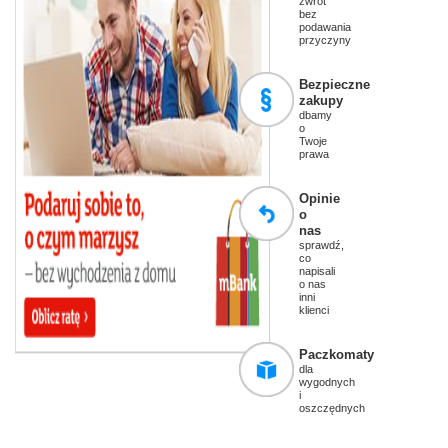
zwrot
bez
podawania
przyczyny
Bezpieczne
zakupy
dbamy
o
Twoje
prawa
Opinie
o
nas
sprawdź,
co
napisali
o nas
inni
klienci
Paczkomaty
dla
wygodnych
i
oszczędnych