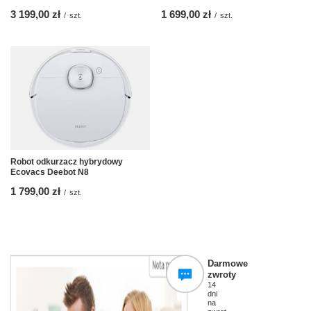
3 199,00 zł
1 699,00 zł
/
szt.
/
szt.
Robot odkurzacz hybrydowy
Ecovacs Deebot N8
1 799,00 zł
/
szt.
Darmowe
zwroty
14
dni
na