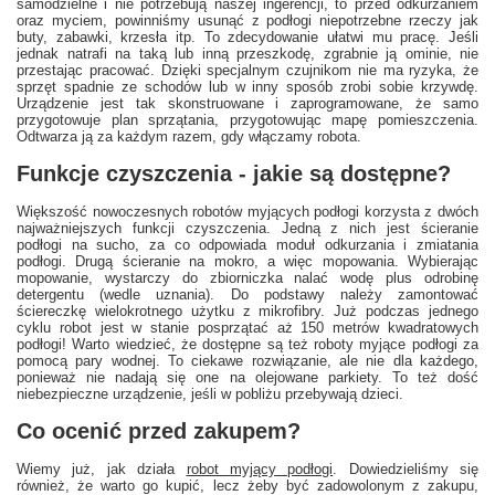
samodzielne i nie potrzebują naszej ingerencji, to przed odkurzaniem
oraz myciem, powinniśmy usunąć z podłogi niepotrzebne rzeczy jak
buty, zabawki, krzesła itp. To zdecydowanie ułatwi mu pracę. Jeśli
jednak natrafi na taką lub inną przeszkodę, zgrabnie ją ominie, nie
przestając pracować. Dzięki specjalnym czujnikom nie ma ryzyka, że
sprzęt spadnie ze schodów lub w inny sposób zrobi sobie krzywdę.
Urządzenie jest tak skonstruowane i zaprogramowane, że samo
przygotowuje plan sprzątania, przygotowując mapę pomieszczenia.
Odtwarza ją za każdym razem, gdy włączamy robota.
Funkcje czyszczenia - jakie są dostępne?
Większość nowoczesnych robotów myjących podłogi korzysta z dwóch
najważniejszych funkcji czyszczenia. Jedną z nich jest ścieranie
podłogi na sucho, za co odpowiada moduł odkurzania i zmiatania
podłogi. Drugą ścieranie na mokro, a więc mopowania. Wybierając
mopowanie, wystarczy do zbiorniczka nalać wodę plus odrobinę
detergentu (wedle uznania). Do podstawy należy zamontować
ściereczkę wielokrotnego użytku z mikrofibry. Już podczas jednego
cyklu robot jest w stanie posprzątać aż 150 metrów kwadratowych
podłogi! Warto wiedzieć, że dostępne są też roboty myjące podłogi za
pomocą pary wodnej. To ciekawe rozwiązanie, ale nie dla każdego,
ponieważ nie nadają się one na olejowane parkiety. To też dość
niebezpieczne urządzenie, jeśli w pobliżu przebywają dzieci.
Co ocenić przed zakupem?
Wiemy już, jak działa
robot myjący podłogi
. Dowiedzieliśmy się
również, że warto go kupić, lecz żeby być zadowolonym z zakupu,