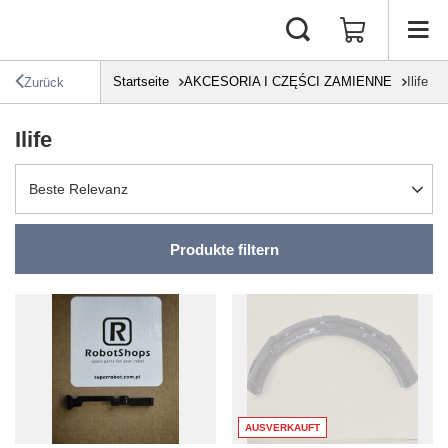
Startseite
AKCESORIA I CZĘŚCI ZAMIENNE
Ilife
Zurück
Ilife
Sortierung ändern
Beste Relevanz
Produkte filtern
AUSVERKAUFT