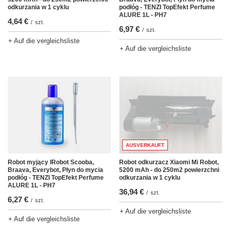
odkurzania w 1 cyklu
podłóg - TENZI TopEfekt Perfume
ALURE 1L - PH7
4,64 €
/
szt.
6,97 €
/
szt.
+ Auf die vergleichsliste
+ Auf die vergleichsliste
AUSVERKAUFT
Robot odkurzacz Xiaomi Mi Robot,
Robot myjący IRobot Scooba,
5200 mAh - do 250m2 powierzchni
Braava, Everybot, Płyn do mycia
odkurzania w 1 cyklu
podłóg - TENZI TopEfekt Perfume
ALURE 1L - PH7
36,94 €
/
szt.
6,27 €
/
szt.
+ Auf die vergleichsliste
+ Auf die vergleichsliste