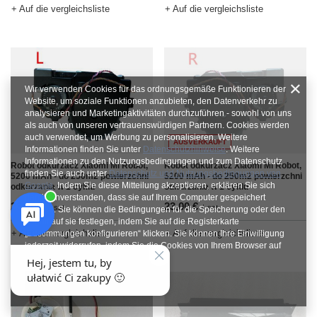
+ Auf die vergleichsliste
+ Auf die vergleichsliste
Wir verwenden Cookies für das ordnungsgemäße Funktionieren der
Website, um soziale Funktionen anzubieten, den Datenverkehr zu
analysieren und Marketingaktivitäten durchzuführen - sowohl von uns
als auch von unseren vertrauenswürdigen Partnern. Cookies werden
auch verwendet, um Werbung zu personalisieren. Weitere
AUSVERKAUFT
Informationen finden Sie unter
Datenschutzhinweise
. Weitere
Informationen zu den Nutzungsbedingungen und zum Datenschutz
Robot odkurzacz Xiaomi Mi Robot,
Robot odkurzacz Xiaomi Mi Robot,
finden Sie auch unter
Datenschutz und Nutzungsbedingungen von
5200 mAh - do 250m2 powierzchni
5200 mAh - do 250m2 powierzchni
Google
. Indem Sie diese Mitteilung akzeptieren, erklären Sie sich
odkurzania w 1 cyklu
odkurzania w 1 cyklu
damit einverstanden, dass sie auf Ihrem Computer gespeichert
23,00 €
23,00 €
/
szt.
/
szt.
werden. Sie können die Bedingungen für die Speicherung oder den
Zugriff auf sie festlegen, indem Sie auf die Registerkarte
+ Auf die vergleichsliste
+ Auf die vergleichsliste
„Zustimmungen konfigurieren“ klicken. Sie können Ihre Einwilligung
jederzeit widerrufen, indem Sie die Cookies von Ihrem Browser auf
dem jeweiligen Endgerät löschen.
Schließen