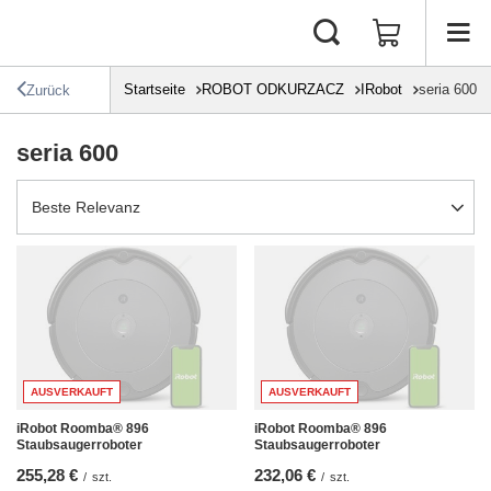
Startseite
ROBOT ODKURZACZ
IRobot
seria 600
Zurück
seria 600
Sortierung ändern
Beste Relevanz
AUSVERKAUFT
AUSVERKAUFT
iRobot Roomba® 896
iRobot Roomba® 896
Staubsaugerroboter
Staubsaugerroboter
255,28 €
232,06 €
/
szt.
/
szt.