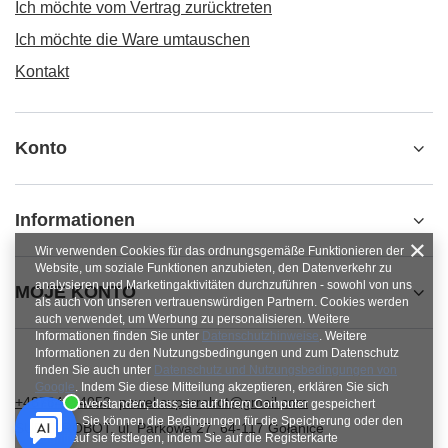
Ich möchte vom Vertrag zurücktreten
Ich möchte die Ware umtauschen
Kontakt
Konto
Informationen
Wir verwenden Cookies für das ordnungsgemäße Funktionieren der
Website, um soziale Funktionen anzubieten, den Datenverkehr zu
analysieren und Marketingaktivitäten durchzuführen - sowohl von uns
MOJE KONTO
als auch von unseren vertrauenswürdigen Partnern. Cookies werden
auch verwendet, um Werbung zu personalisieren. Weitere
Informationen finden Sie unter
Datenschutzhinweise
. Weitere
Informationen zu den Nutzungsbedingungen und zum Datenschutz
finden Sie auch unter
Datenschutz und Nutzungsbedingungen von
Google
. Indem Sie diese Mitteilung akzeptieren, erklären Sie sich
+48784454053
pawel.superrobot@gmail.com
damit einverstanden, dass sie auf Ihrem Computer gespeichert
werden. Sie können die Bedingungen für die Speicherung oder den
SUPERROBOT
,
ul. Parkowa 27
,
64-117
Gołanice
Zugriff auf sie festlegen, indem Sie auf die Registerkarte