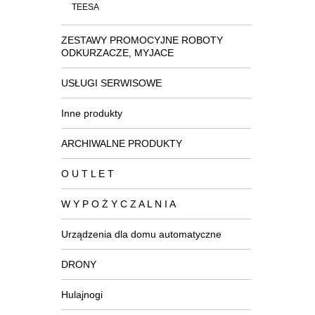
TEESA
ZESTAWY PROMOCYJNE ROBOTY
ODKURZACZE, MYJACE
USŁUGI SERWISOWE
Inne produkty
ARCHIWALNE PRODUKTY
O U T L E T
W Y P O Ż Y C Z A L N I A
Urządzenia dla domu automatyczne
DRONY
Hulajnogi