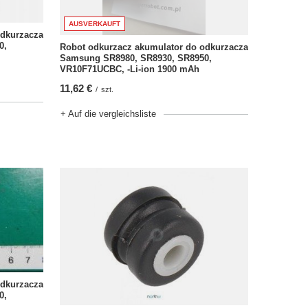
AUSVERKAUFT
odkurzacza
0,
Robot odkurzacz akumulator do odkurzacza
Samsung SR8980, SR8930, SR8950,
VR10F71UCBC, -Li-ion 1900 mAh
11,62 €
/
szt.
+ Auf die vergleichsliste
odkurzacza
0,