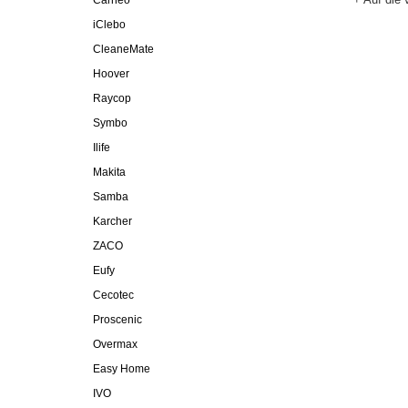
Carneo
iClebo
CleaneMate
Hoover
Raycop
Symbo
Ilife
Makita
Samba
Karcher
ZACO
Eufy
Cecotec
Proscenic
Overmax
Easy Home
IVO