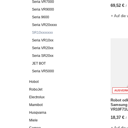
Seria VR7000
69,52 €
/
Seria VR9000
+ Auf die 
Seria 9600
Seria VR20xxxx
SR10xxxxxxx
Seria VR10xx
Seria VR20xx
Seria SR20xx
JET BOT
Seria VR5000
Hobot
RoboJet
AUSVERK
Electrolux
Robot od
Samsung 
Mamibot
VR10F71U
Husqvarna
18,37 €
/
Miele
+ Auf die 