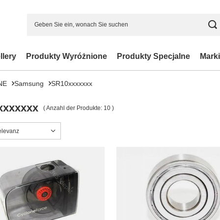
llery
Produkty Wyróżnione
Produkty Specjalne
Marki
NE
Samsung
SR10xxxxxxx
xxxxxxx
( Anzahl der Produkte:
10
)
ng ändern
elevanz