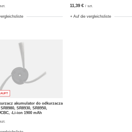
11,39 €
szt.
/
szt.
vergleichsliste
+ Auf die vergleichsliste
AUFT
kurzacz akumulator do odkurzacza
SR8980, SR8930, SR8950,
CBC, -Li-ion 1900 mAh
szt.
vergleichsliste