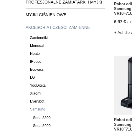
PROFESJONALNE ZAMIATARKI I MYJKI
Robot od
Samsung 
VR10F71U
MYJKI CIŚNIENIOWE
6,97 €
/
s
AKCESORIA I CZĘŚCI ZAMIENNE
+ Auf die 
Zamienniki
Moneual
Neato
IRobot
Ecovacs
LG
YooDigital
Xiaomi
Everybot
Samsung
Seria 8800
Robot od
Samsung 
Seria 8900
VR10F71U