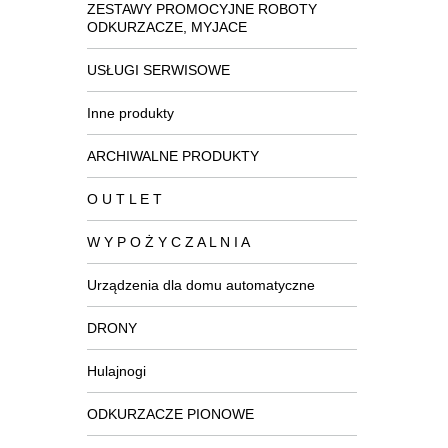
ZESTAWY PROMOCYJNE ROBOTY
ODKURZACZE, MYJACE
USŁUGI SERWISOWE
Inne produkty
ARCHIWALNE PRODUKTY
O U T L E T
W Y P O Ż Y C Z A L N I A
Urządzenia dla domu automatyczne
DRONY
Hulajnogi
ODKURZACZE PIONOWE