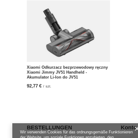
Xiaomi Odkurzacz bezprzewodowy ręczny
Xiaomi Jimmy JV51 Handheld -
Akumulator Li-Ion do JV51
92,77 €
/
szt.
BESTELLUNGEN
Konto
Wir verwenden Cookies für das ordnungsgemäße Funktionieren
der Website, um soziale Funktionen anzubieten, den