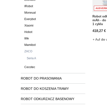
IRobot
AUSVERK
Moneual
Robot odk
Everybot
mAh - do
1 cyklu
Xiaomi
418,27 €
Hobot
Ilife
+ Auf die 
Mamibot
ZACO
Seria A
Cecotec
ROBOT DO PRASOWANIA
ROBOT DO KOSZENIA TRAWY
ROBOT ODKURZACZ BASENOWY