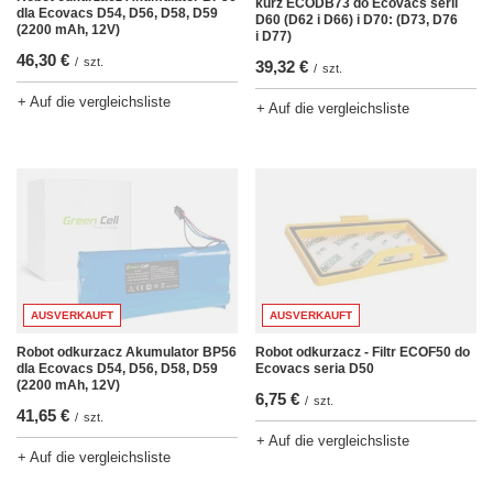
kurz ECODB73 do Ecovacs serii
dla Ecovacs D54, D56, D58, D59
D60 (D62 i D66) i D70: (D73, D76
(2200 mAh, 12V)
i D77)
46,30 €
/
szt.
39,32 €
/
szt.
+ Auf die vergleichsliste
+ Auf die vergleichsliste
AUSVERKAUFT
AUSVERKAUFT
Robot odkurzacz Akumulator BP56
Robot odkurzacz - Filtr ECOF50 do
dla Ecovacs D54, D56, D58, D59
Ecovacs seria D50
(2200 mAh, 12V)
6,75 €
/
szt.
41,65 €
/
szt.
+ Auf die vergleichsliste
+ Auf die vergleichsliste