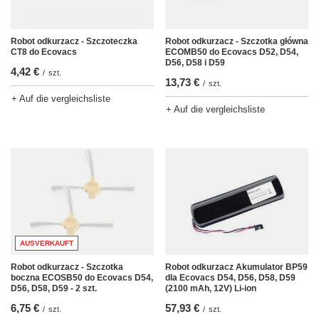
Robot odkurzacz - Szczoteczka
Robot odkurzacz - Szczotka główna
CT8 do Ecovacs
ECOMB50 do Ecovacs D52, D54,
D56, D58 i D59
4,42 €
/
szt.
13,73 €
/
szt.
+ Auf die vergleichsliste
+ Auf die vergleichsliste
AUSVERKAUFT
Robot odkurzacz - Szczotka
Robot odkurzacz Akumulator BP59
boczna ECOSB50 do Ecovacs D54,
dla Ecovacs D54, D56, D58, D59
D56, D58, D59 - 2 szt.
(2100 mAh, 12V) Li-ion
6,75 €
57,93 €
/
szt.
/
szt.