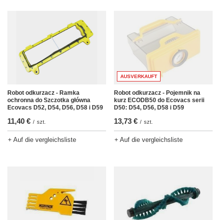
AUSVERKAUFT
Robot odkurzacz - Ramka
Robot odkurzacz - Pojemnik na
ochronna do Szczotka główna
kurz ECODB50 do Ecovacs serii
Ecovacs D52, D54, D56, D58 i D59
D50: D54, D56, D58 i D59
11,40 €
13,73 €
/
szt.
/
szt.
+ Auf die vergleichsliste
+ Auf die vergleichsliste