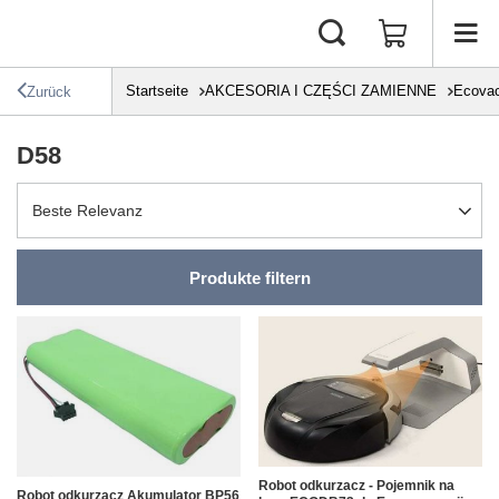
Startseite
AKCESORIA I CZĘŚCI ZAMIENNE
Ecova
Zurück
D58
Sortierung ändern
Beste Relevanz
Produkte filtern
Robot odkurzacz - Pojemnik na
Robot odkurzacz Akumulator BP56