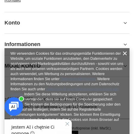
Konto
Informationen
Wir verwenden Cookies für das ordnungsgemäße Funktionieren der
Website, um soziale Funktionen anzubieten, den Datenverkehr zu
analysieren und Marketingaktivitäten durchzuführen - sowohl von uns
MOJE KONTO
als auch von unseren vertrauenswürdigen Partnern. Cookies werden
auch verwendet, um Werbung zu personalisieren. Weitere
Informationen finden Sie unter
Datenschutzhinweise
. Weitere
Informationen zu den Nutzungsbedingungen und zum Datenschutz
finden Sie auch unter
Datenschutz und Nutzungsbedingungen von
Google
. Indem Sie diese Mitteilung akzeptieren, erklären Sie sich
+48784454053
pawel.superrobot@gmail.com
damit einverstanden, dass sie auf Ihrem Computer gespeichert
werden. Sie können die Bedingungen für die Speicherung oder den
SUPERROBOT
,
ul. Parkowa 27
,
64-117
Gołanice
Zugriff auf sie festlegen, indem Sie auf die Registerkarte
„Zustimmungen konfigurieren“ klicken. Sie können Ihre Einwilligung
jederzeit widerrufen, indem Sie die Cookies von Ihrem Browser auf
dem jeweiligen Endgerät löschen.
Im Shop präsentieren wir die Bruttopreise (inkl. MwSt.).