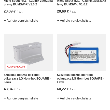
Miele Scout RX1 - Czujnik zderzaka
Miele Scout RX1 - Czujnik zderzaka
lewy BUMSW-L V1.0.2
prawy BUMSW-R V1.0.2
20,69 €
20,69 €
/
szt.
/
szt.
+ Auf die vergleichsliste
+ Auf die vergleichsliste
AUSVERKAUFT
Szczotka boczna do robot
Szczotka boczna do robot
odkurzacz LG Hom-bot SQUARE -
odkurzacz LG Hom-bot SQUARE -
Lewa
Lewa
43,94 €
60,22 €
/
szt.
/
szt.
+ Auf die vergleichsliste
+ Auf die vergleichsliste