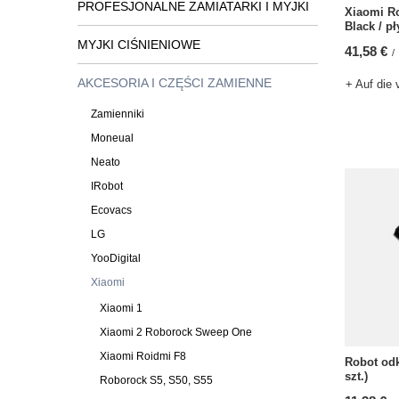
PROFESJONALNE ZAMIATARKI I MYJKI
Xiaomi R
Black / p
MYJKI CIŚNIENIOWE
41,58 €
/
AKCESORIA I CZĘŚCI ZAMIENNE
+ Auf die 
Zamienniki
Moneual
Neato
IRobot
Ecovacs
LG
YooDigital
Xiaomi
Xiaomi 1
Xiaomi 2 Roborock Sweep One
Xiaomi Roidmi F8
Robot odk
szt.)
Roborock S5, S50, S55