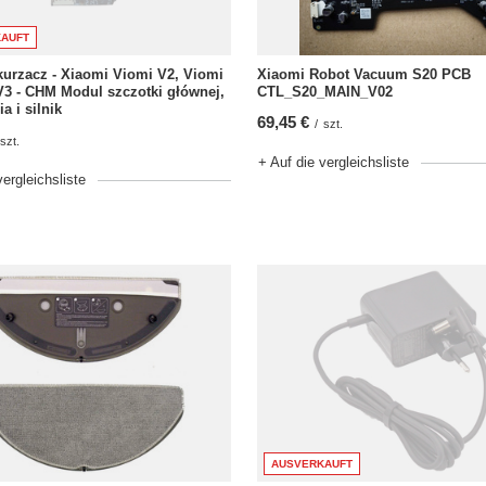
AUFT
urzacz - Xiaomi Viomi V2, Viomi
Xiaomi Robot Vacuum S20 PCB
3 - CHM Modul szczotki głównej,
CTL_S20_MAIN_V02
a i silnik
69,45 €
/
szt.
szt.
+ Auf die vergleichsliste
vergleichsliste
AUSVERKAUFT