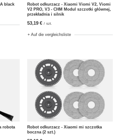
Robot odkurzacz - Xiaomi Viomi V2, Viomi
A black
V2 PRO, V3 - CHM Modul szczotki głównej,
przekładnia i silnik
53,19 €
/
szt.
+ Auf die vergleichsliste
Robot odkurzacz - Xiaomi mi szczotka
a robota
boczna (2 szt.)