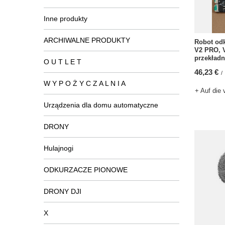
Inne produkty
ARCHIWALNE PRODUKTY
Robot odk
V2 PRO, V
przekładni
O U T L E T
46,23 €
/
W Y P O Ż Y C Z A L N I A
+ Auf die 
Urządzenia dla domu automatyczne
DRONY
Hulajnogi
ODKURZACZE PIONOWE
DRONY DJI
X