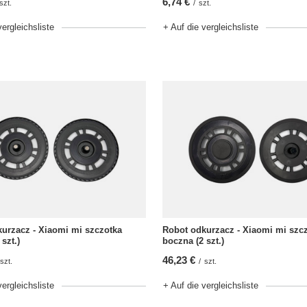
6,74 €
szt.
/
szt.
vergleichsliste
+ Auf die vergleichsliste
urzacz - Xiaomi mi szczotka
Robot odkurzacz - Xiaomi mi szc
szt.)
boczna (2 szt.)
46,23 €
szt.
/
szt.
vergleichsliste
+ Auf die vergleichsliste