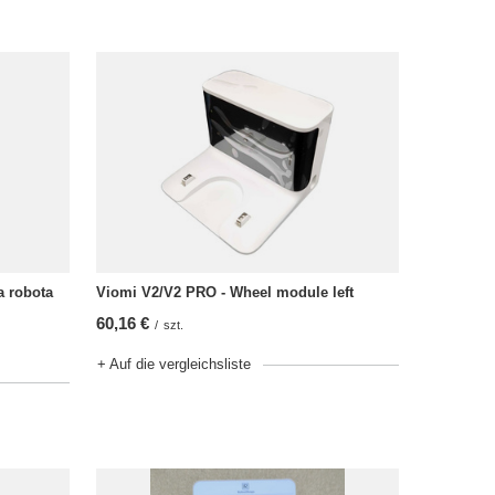
a robota
Viomi V2/V2 PRO - Wheel module left
60,16 €
/
szt.
+ Auf die vergleichsliste