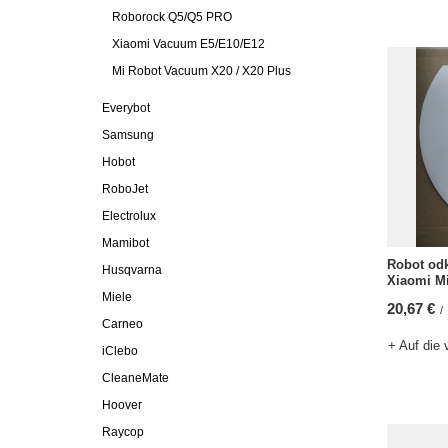
Roborock Q5/Q5 PRO
Xiaomi Vacuum E5/E10/E12
Mi Robot Vacuum X20 / X20 Plus
Everybot
Samsung
Hobot
RoboJet
Electrolux
Mamibot
Robot odk
Husqvarna
Xiaomi M
Miele
20,67 €
/
Carneo
+ Auf die 
iClebo
CleaneMate
Hoover
Raycop