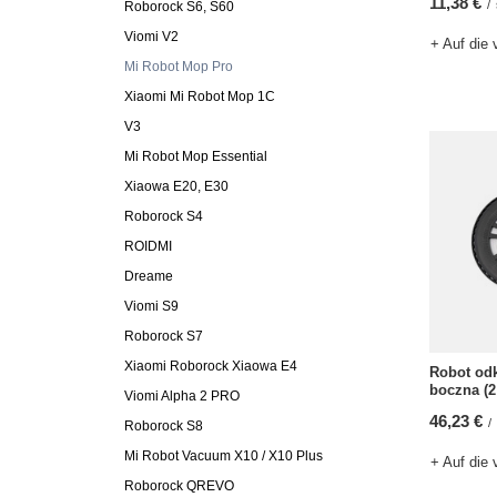
11,38 €
/
Roborock S6, S60
Viomi V2
+ Auf die 
Mi Robot Mop Pro
Xiaomi Mi Robot Mop 1C
V3
Mi Robot Mop Essential
Xiaowa E20, E30
Roborock S4
ROIDMI
Dreame
Viomi S9
Roborock S7
Xiaomi Roborock Xiaowa E4
Robot odk
boczna (2 
Viomi Alpha 2 PRO
46,23 €
/
Roborock S8
Mi Robot Vacuum X10 / X10 Plus
+ Auf die 
Roborock QREVO