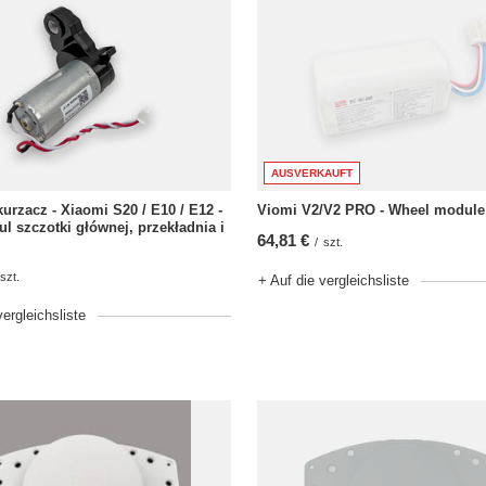
AUSVERKAUFT
urzacz - Xiaomi S20 / E10 / E12 -
Viomi V2/V2 PRO - Wheel module 
 szczotki głównej, przekładnia i
64,81 €
/
szt.
szt.
+ Auf die vergleichsliste
vergleichsliste