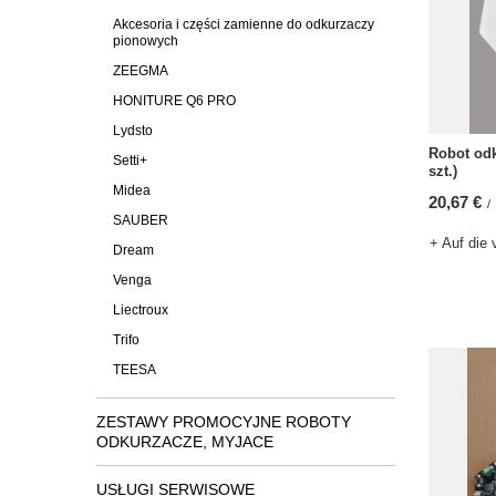
Akcesoria i części zamienne do odkurzaczy
pionowych
ZEEGMA
HONITURE Q6 PRO
Lydsto
Robot odk
Setti+
szt.)
Midea
20,67 €
/
SAUBER
+ Auf die 
Dream
Venga
Liectroux
Trifo
TEESA
ZESTAWY PROMOCYJNE ROBOTY
ODKURZACZE, MYJACE
USŁUGI SERWISOWE