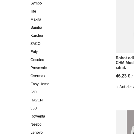
Symbo
Ilife
Makita
Samba
Karcher
ZACO
Eufy
Robot odk
Cecotec
CHM Modul
silnik
Proscenic
46,23 €
Overmax
/
Easy Home
+ Auf die 
IVO
RAVEN
360+
Rowenta
Neebo
Lenovo