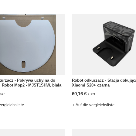
urzacz - Pokrywa uchylna do
Robot odkurzacz - Stacja dokując
i Robot Mop2 - MJST1SHW, biała
Xiaomi S20+ czarna
60,16 €
szt.
/
szt.
vergleichsliste
+ Auf die vergleichsliste