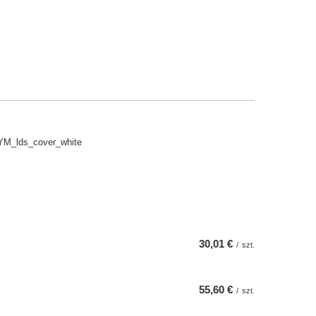
M_lds_cover_white
30,01 €
/
szt.
55,60 €
/
szt.