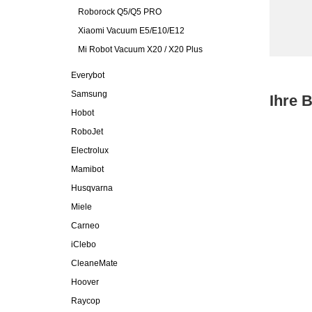
Roborock Q5/Q5 PRO
Xiaomi Vacuum E5/E10/E12
Mi Robot Vacuum X20 / X20 Plus
Everybot
Samsung
Ihre 
Hobot
RoboJet
Electrolux
Mamibot
Husqvarna
Miele
Carneo
iClebo
CleaneMate
Hoover
Raycop