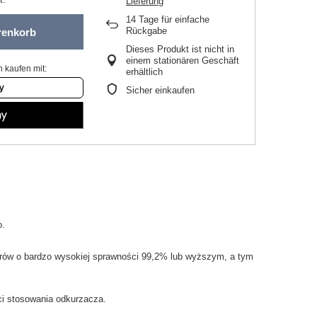
Lieferung
14
Tage für einfache
Rückgabe
renkorb
Dieses Produkt ist nicht in
einem stationären Geschäft
 kaufen mit:
erhältlich
Sicher einkaufen
o.
rów
o bardzo
wysokiej sprawności
99,2
% lub
wyższym
, a tym
i
stosowania
odkurzacza.