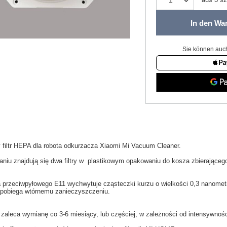
In den Wa
Sie können auch
y
filtr HEPA
dla
robota odkurzacza
Xiaomi
Mi
Vacuum
Cleaner.
aniu
znajdują się dwa filtry w
plastikowym opakowaniu
do
kosza
zbierająceg
ra przeciwpyłowego
E11
wychwytuje
cząsteczki kurzu
o wielkości
0,3
nanomet
pobiega
wtórnemu zanieczyszczeniu
.
 zaleca wymianę co
3-6
miesiący
,
lub częściej
, w zależności
od intensywnośc