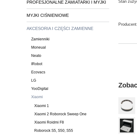
Stan
zuży
PROFESJONALNE ZAMIATARKI I MYJKI
MYJKI CIŚNIENIOWE
Producent
AKCESORIA I CZĘŚCI ZAMIENNE
Zamienniki
Moneual
Neato
IRobot
Ecovacs
LG
Zobac
YooDigital
Xiaomi
Xiaomi 1
Xiaomi 2 Roborock Sweep One
Xiaomi Roidmi F8
Roborock S5, S50, S55