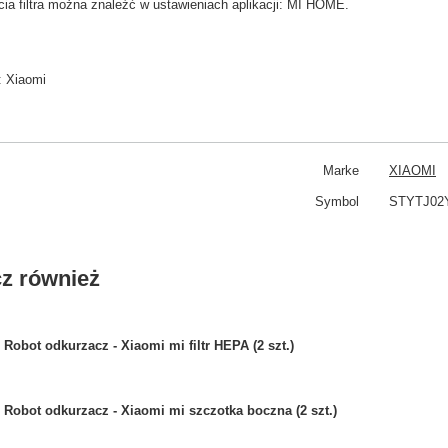
cia
filtra
można znaleźć w
ustawieniach aplikacji: MI HOME
.
:
Xiaomi
Marke
XIAOMI
Symbol
STYTJ02Y
z również
Robot odkurzacz - Xiaomi mi filtr HEPA (2 szt.)
Robot odkurzacz - Xiaomi mi szczotka boczna (2 szt.)