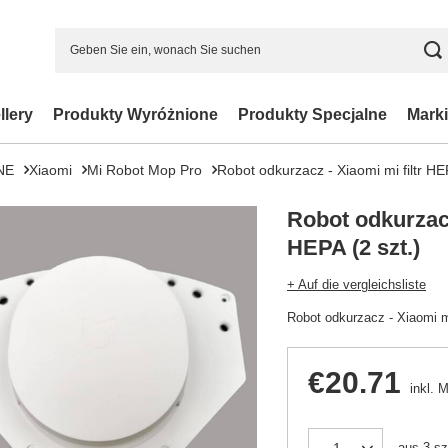
llery
Produkty Wyróżnione
Produkty Specjalne
Marki
NE
Xiaomi
Mi Robot Mop Pro
Robot odkurzacz - Xiaomi mi filtr HEP
Robot odkurzacz
HEPA (2 szt.)
+ Auf die vergleichsliste
Robot odkurzacz - Xiaomi mi
€20.71
inkl. 
aus
3
sz