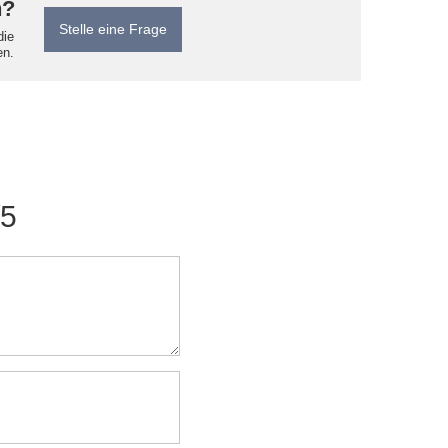
n?
Stelle eine Frage
die
en.
/5