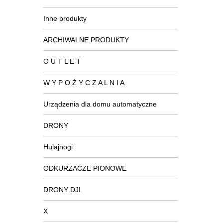
Inne produkty
ARCHIWALNE PRODUKTY
O U T L E T
W Y P O Ż Y C Z A L N I A
Urządzenia dla domu automatyczne
DRONY
Hulajnogi
ODKURZACZE PIONOWE
DRONY DJI
X