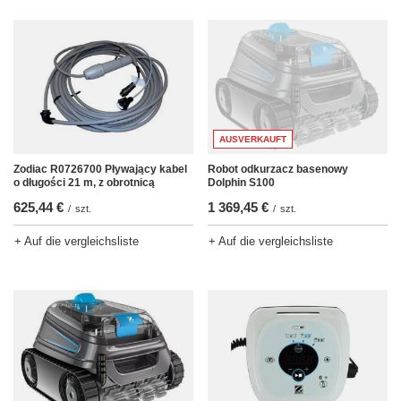
AUSVERKAUFT
Robot odkurzacz basenowy
Zodiac R0726700 Pływający kabel
Dolphin S100
o długości 21 m, z obrotnicą
1 369,45 €
625,44 €
/
szt.
/
szt.
+ Auf die vergleichsliste
+ Auf die vergleichsliste