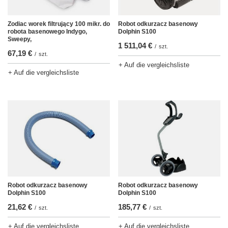
Zodiac worek filtrujący 100 mikr. do
Robot odkurzacz basenowy
robota basenowego Indygo,
Dolphin S100
Sweepy,
1 511,04 €
/
szt.
67,19 €
/
szt.
+ Auf die vergleichsliste
+ Auf die vergleichsliste
Robot odkurzacz basenowy
Robot odkurzacz basenowy
Dolphin S100
Dolphin S100
21,62 €
185,77 €
/
szt.
/
szt.
+ Auf die vergleichsliste
+ Auf die vergleichsliste