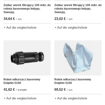
Zodiac worek filtrujący 100 mikr. do
Zodiac worek filtrujący 100 mikr. do
robota basenowego Indygo,
robota basenowego Indygo,
Sweepy,
Sweepy,
34,64 €
23,02 €
/
szt.
/
szt.
+ Auf die vergleichsliste
+ Auf die vergleichsliste
Robot odkurzacz basenowy
Robot odkurzacz basenowy
Dolphin S100
Dolphin S100
41,62 €
69,52 €
/
komplet
/
szt.
+ Auf die vergleichsliste
+ Auf die vergleichsliste