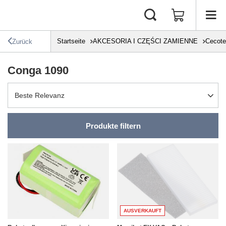
Startseite
AKCESORIA I CZĘŚCI ZAMIENNE
Cecot
Zurück
Conga 1090
Sortierung ändern
Beste Relevanz
Produkte filtern
AUSVERKAUFT