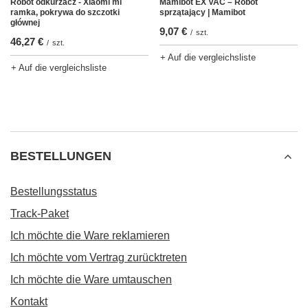
Robot odkurzacz - Xiaomi mi
Mamibot EX VAC – Robot
ramka, pokrywa do szczotki
sprzątający | Mamibot
głównej
9,07 €
/
szt.
46,27 €
/
szt.
+ Auf die vergleichsliste
+ Auf die vergleichsliste
BESTELLUNGEN
Bestellungsstatus
Track-Paket
Ich möchte die Ware reklamieren
Ich möchte vom Vertrag zurücktreten
Ich möchte die Ware umtauschen
Kontakt