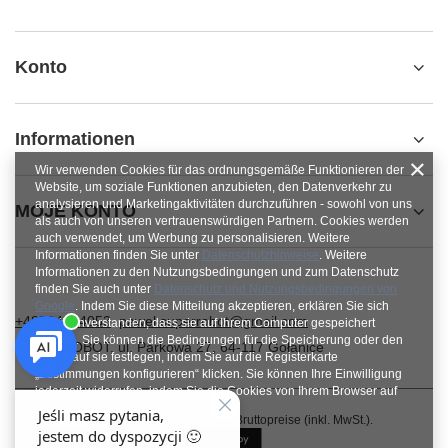
Konto
Informationen
Wir verwenden Cookies für das ordnungsgemäße Funktionieren der
Website, um soziale Funktionen anzubieten, den Datenverkehr zu
analysieren und Marketingaktivitäten durchzuführen - sowohl von uns
MOJE KONTO
als auch von unseren vertrauenswürdigen Partnern. Cookies werden
auch verwendet, um Werbung zu personalisieren. Weitere
Informationen finden Sie unter
Datenschutzhinweise
. Weitere
Informationen zu den Nutzungsbedingungen und zum Datenschutz
finden Sie auch unter
Datenschutz und Nutzungsbedingungen von
Google
. Indem Sie diese Mitteilung akzeptieren, erklären Sie sich
+48784454053
pawel.superrobot@gmail.com
damit einverstanden, dass sie auf Ihrem Computer gespeichert
werden. Sie können die Bedingungen für die Speicherung oder den
SUPERROBOT
,
ul. Parkowa 27
,
64-117
Gołanice
Zugriff auf sie festlegen, indem Sie auf die Registerkarte
„Zustimmungen konfigurieren“ klicken. Sie können Ihre Einwilligung
jederzeit widerrufen, indem Sie die Cookies von Ihrem Browser auf
dem jeweiligen Endgerät löschen.
Im Shop präsentieren wir die Bruttopreise (inkl. MwSt.).
Schließen