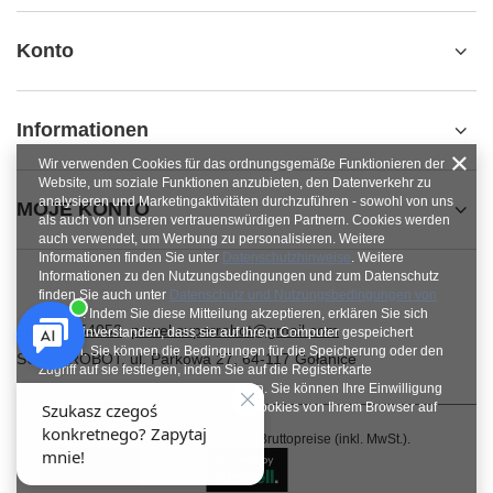
Konto
Informationen
Wir verwenden Cookies für das ordnungsgemäße Funktionieren der
Website, um soziale Funktionen anzubieten, den Datenverkehr zu
analysieren und Marketingaktivitäten durchzuführen - sowohl von uns
MOJE KONTO
als auch von unseren vertrauenswürdigen Partnern. Cookies werden
auch verwendet, um Werbung zu personalisieren. Weitere
Informationen finden Sie unter
Datenschutzhinweise
. Weitere
Informationen zu den Nutzungsbedingungen und zum Datenschutz
finden Sie auch unter
Datenschutz und Nutzungsbedingungen von
Google
. Indem Sie diese Mitteilung akzeptieren, erklären Sie sich
+48784454053
pawel.superrobot@gmail.com
damit einverstanden, dass sie auf Ihrem Computer gespeichert
werden. Sie können die Bedingungen für die Speicherung oder den
SUPERROBOT
,
ul. Parkowa 27
,
64-117
Gołanice
Zugriff auf sie festlegen, indem Sie auf die Registerkarte
„Zustimmungen konfigurieren“ klicken. Sie können Ihre Einwilligung
jederzeit widerrufen, indem Sie die Cookies von Ihrem Browser auf
dem jeweiligen Endgerät löschen.
Im Shop präsentieren wir die Bruttopreise (inkl. MwSt.).
Schließen