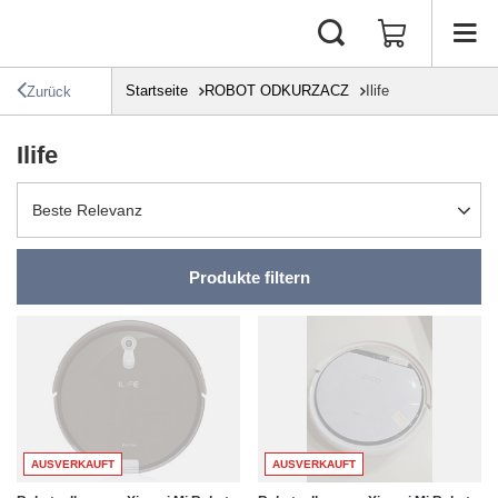
Startseite
ROBOT ODKURZACZ
Ilife
Zurück
Ilife
Sortierung ändern
Beste Relevanz
Produkte filtern
AUSVERKAUFT
AUSVERKAUFT