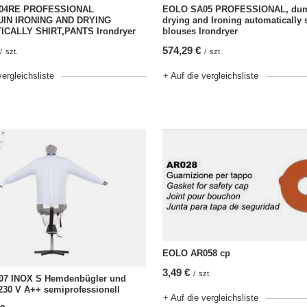
04RE PROFESSIONAL
EOLO SA05 PROFESSIONAL, du
IN IRONING AND DRYING
drying and Ironing automatically s
CALLY SHIRT,PANTS Irondryer
blouses Irondryer
574,29 €
/
szt.
/
szt.
vergleichsliste
+ Auf die vergleichsliste
EOLO AR058 cp
3,49 €
/
szt.
7 INOX S Hemdenbügler und
230 V A++ semiprofessionell
+ Auf die vergleichsliste