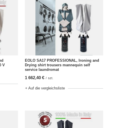
nd
EOLO SA17 PROFESSIONAL, Ironing and
0 V
Drying shirt trousers mannequin self
service laundromat
1 662,40 €
/
szt.
+ Auf die vergleichsliste