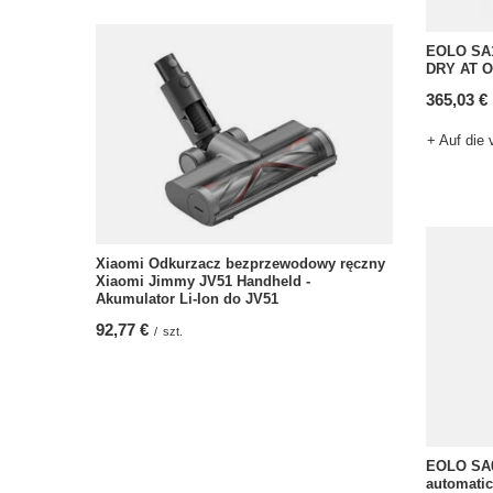
EOLO SA
DRY AT 
365,03 €
+ Auf die 
Xiaomi Odkurzacz bezprzewodowy ręczny
Xiaomi Jimmy JV51 Handheld -
Akumulator Li-Ion do JV51
92,77 €
/
szt.
EOLO SA0
automatica