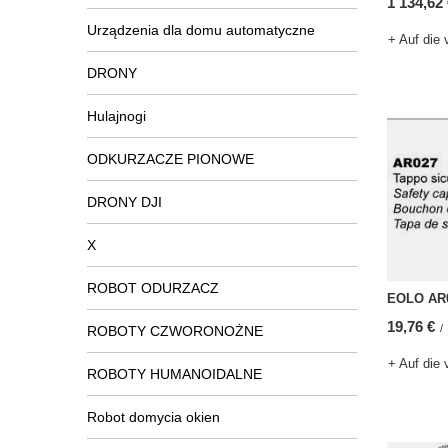
1 134,62
Urządzenia dla domu automatyczne
+ Auf die 
DRONY
Hulajnogi
ODKURZACZE PIONOWE
DRONY DJI
X
ROBOT ODURZACZ
EOLO AR0
19,76 €
/
ROBOTY CZWORONOŻNE
+ Auf die 
ROBOTY HUMANOIDALNE
Robot domycia okien