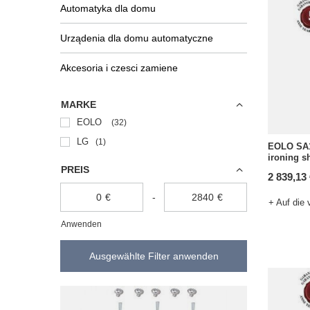
Automatyka dla domu
Urządenia dla domu automatyczne
Akcesoria i czesci zamiene
MARKE
EOLO
32
LG
1
EOLO SA
ironing s
PREIS
2 839,13
€
-
€
+ Auf die 
Anwenden
Ausgewählte Filter anwenden