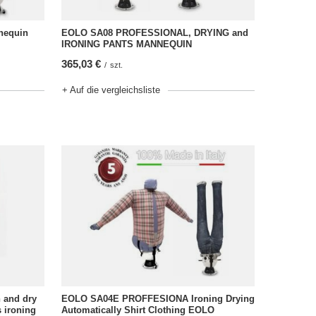
nequin
EOLO SA08 PROFESSIONAL, DRYING and
IRONING PANTS MANNEQUIN
365,03 €
/
szt.
+ Auf die vergleichsliste
 and dry
EOLO SA04E PROFFESIONA Ironing Drying
s ironing
Automatically Shirt Clothing EOLO