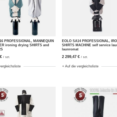
16 PROFESSIONAL, MANNEQUIN
EOLO SA14 PROFESSIONAL, IR
R ironing drying SHIRTS and
SHIRTS MACHINE self service lau
RS
launromat
 €
2 299,47 €
/
szt.
/
szt.
vergleichsliste
+ Auf die vergleichsliste