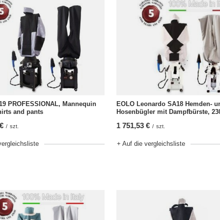
19 PROFESSIONAL, Mannequin
EOLO Leonardo SA18 Hemden- u
hirts and pants
Hosenbügler mit Dampfbürste, 23
 €
1 751,53 €
/
szt.
/
szt.
vergleichsliste
+ Auf die vergleichsliste