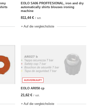
mmy
EOLO SA06 PROFFESIONAL, iron and dry
hirts
automatically shirts blouses ironing
machine
811,44 €
/
szt.
+ Auf die vergleichsliste
AUSVERKAUFT
EOLO AR058 cp
21,62 €
/
szt.
+ Auf die vergleichsliste