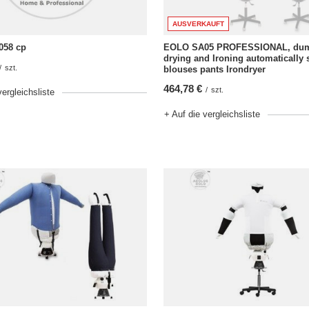
AUSVERKAUFT
58 cp
EOLO SA05 PROFESSIONAL, du
drying and Ironing automatically s
/
szt.
blouses pants Irondryer
464,78 €
/
szt.
vergleichsliste
+ Auf die vergleichsliste