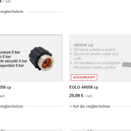
 €
/
szt.
vergleichsliste
AUSVERKAUFT
58 cp
EOLO AR058 cp
29,99 €
szt.
/
szt.
vergleichsliste
+ Auf die vergleichsliste