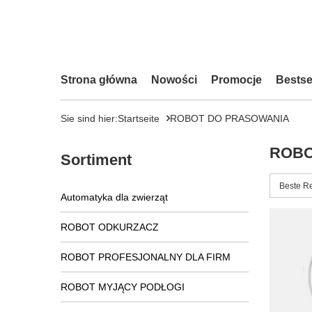
Strona główna
Nowości
Promocje
Bestse
Sie sind hier:
Startseite
ROBOT DO PRASOWANIA
ROBO
Sortiment
Sortieru
Beste R
Automatyka dla zwierząt
ROBOT ODKURZACZ
ROBOT PROFESJONALNY DLA FIRM
ROBOT MYJĄCY PODŁOGI