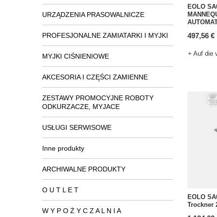
EOLO SA
URZĄDZENIA PRASOWALNICZE
MANNEQU
AUTOMATI
PROFESJONALNE ZAMIATARKI I MYJKI
497,56 €
+ Auf die 
MYJKI CIŚNIENIOWE
AKCESORIA I CZĘŚCI ZAMIENNE
ZESTAWY PROMOCYJNE ROBOTY
ODKURZACZE, MYJACE
USŁUGI SERWISOWE
Inne produkty
ARCHIWALNE PRODUKTY
O U T L E T
EOLO SA0
Trockner 
W Y P O Ż Y C Z A L N I A