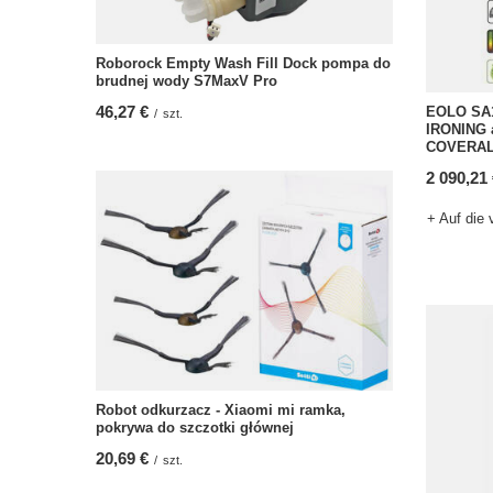
Roborock Empty Wash Fill Dock pompa do
brudnej wody S7MaxV Pro
46,27 €
EOLO SA
/
szt.
IRONING
COVERAL
2 090,21
+ Auf die 
Robot odkurzacz - Xiaomi mi ramka,
pokrywa do szczotki głównej
20,69 €
/
szt.