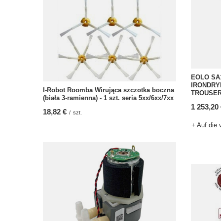
EOLO SA
IRONDRYE
I-Robot Roomba Wirująca szczotka boczna
TROUSE
(biała 3-ramienna) - 1 szt. seria 5xx/6xx/7xx
1 253,20
18,82 €
/
szt.
+ Auf die 