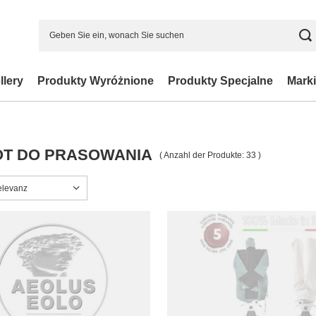
llery
Produkty Wyróżnione
Produkty Specjalne
Marki
T DO PRASOWANIA
( Anzahl der Produkte:
33
)
ng ändern
elevanz