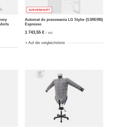
AUSVERKAUFT
Automat do prasowania LG Styler (S3RERB)
mmy
Espresso
hirts
1 743,55 €
/
szt.
+ Auf die vergleichsliste