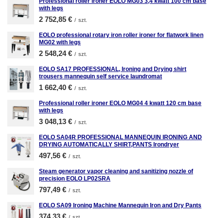
Professional roller ironer EOLO MG03 3,4 kwatt 100 cm base
with legs
2 752,85 €
/
szt.
EOLO professional rotary iron roller ironer for flatwork linen
MG02 with legs
2 548,24 €
/
szt.
EOLO SA17 PROFESSIONAL, Ironing and Drying shirt
trousers mannequin self service laundromat
1 662,40 €
/
szt.
Professional roller ironer EOLO MG04 4 kwatt 120 cm base
with legs
3 048,13 €
/
szt.
EOLO SA04R PROFESSIONAL MANNEQUIN IRONING AND
DRYING AUTOMATICALLY SHIRT,PANTS Irondryer
497,56 €
/
szt.
Steam generator vapor cleaning and sanitizing nozzle of
precision EOLO LP02SRA
797,49 €
/
szt.
EOLO SA09 Ironing Machine Mannequin Iron and Dry Pants
374,33 €
/
szt.