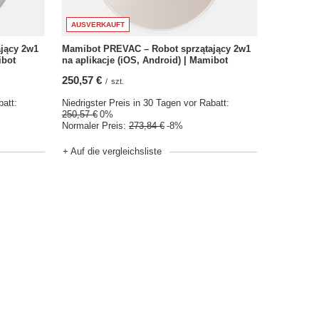
AUSVERKAUFT
jący 2w1
Mamibot PREVAC – Robot sprzątający 2w1
ibot
na aplikacje (iOS, Android) | Mamibot
250,57 €
/
szt.
batt:
Niedrigster Preis in 30 Tagen vor Rabatt:
250,57 €
0%
Normaler Preis:
273,84 €
-8%
+ Auf die vergleichsliste