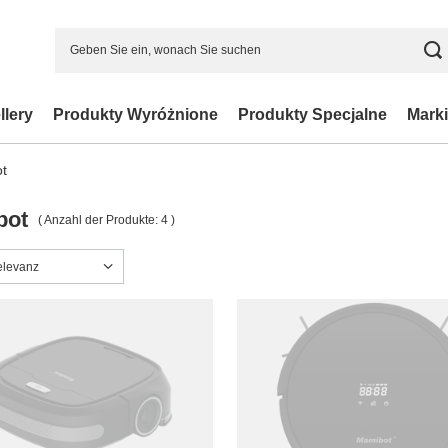
llery
Produkty Wyróżnione
Produkty Specjalne
Marki
t
bot
( Anzahl der Produkte:
4
)
ng ändern
elevanz