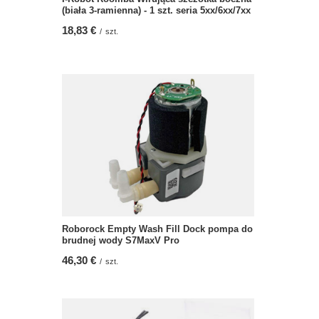
(biała 3-ramienna) - 1 szt. seria 5xx/6xx/7xx
18,83 €
/
szt.
Roborock Empty Wash Fill Dock pompa do
brudnej wody S7MaxV Pro
46,30 €
/
szt.