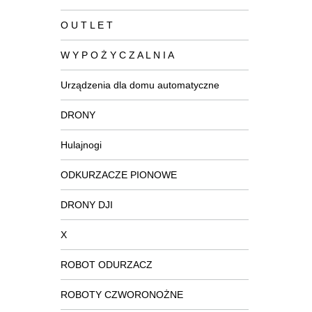
O U T L E T
W Y P O Ż Y C Z A L N I A
Urządzenia dla domu automatyczne
DRONY
Hulajnogi
ODKURZACZE PIONOWE
DRONY DJI
X
ROBOT ODURZACZ
ROBOTY CZWORONOŻNE