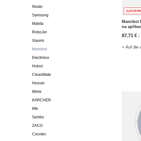
Neato
AUSVERK
Samsung
Mamibot 
Makita
na aplika
RoboJet
87,71 €
/
Xiaomi
+ Auf die 
Mamibot
Electrolux
Hobot
CleanMate
Hoover
Miele
KÄRCHER
Ilife
Symbo
ZACO
Cecotec