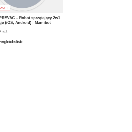
AUFT
PREVAC – Robot sprzątający 2w1
cje (iOS, Android) | Mamibot
/
szt.
vergleichsliste