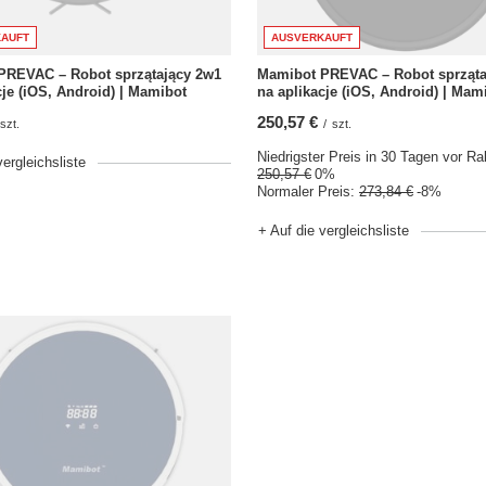
AUFT
AUSVERKAUFT
PREVAC – Robot sprzątający 2w1
Mamibot PREVAC – Robot sprząta
cje (iOS, Android) | Mamibot
na aplikacje (iOS, Android) | Mam
250,57 €
szt.
/
szt.
Niedrigster Preis in 30 Tagen vor Ra
vergleichsliste
250,57 €
0%
Normaler Preis:
273,84 €
-8%
+ Auf die vergleichsliste