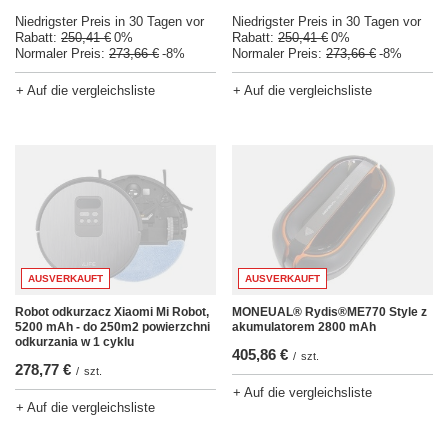
Niedrigster Preis in 30 Tagen vor
Niedrigster Preis in 30 Tagen vor
Rabatt:
250,41 €
0%
Rabatt:
250,41 €
0%
Normaler Preis:
273,66 €
-8%
Normaler Preis:
273,66 €
-8%
+ Auf die vergleichsliste
+ Auf die vergleichsliste
AUSVERKAUFT
AUSVERKAUFT
Robot odkurzacz Xiaomi Mi Robot,
MONEUAL® Rydis®ME770 Style z
5200 mAh - do 250m2 powierzchni
akumulatorem 2800 mAh
odkurzania w 1 cyklu
405,86 €
/
szt.
278,77 €
/
szt.
+ Auf die vergleichsliste
+ Auf die vergleichsliste