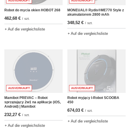
AUSVERKAUFT
AUSVERKAUFT
Robot do mycia okien HOBOT 268
MONEUAL® Rydis®ME770 Style z
akumulatorem 2800 mAh
462,68 €
/
szt.
348,52 €
/
szt.
+ Auf die vergleichsliste
+ Auf die vergleichsliste
AUSVERKAUFT
AUSVERKAUFT
Robot myjący I-Robot SCOOBA
Mamibot PREVAC – Robot
450
sprzątający 2w1 na aplikacje (iOS,
Android) | Mamibot
674,03 €
/
szt.
232,27 €
/
szt.
+ Auf die vergleichsliste
+ Auf die vergleichsliste