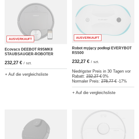
AUSVERKAUFT
AUSVERKAUFT
Robot myjący podłogi EVERYBOT
Ecovacs DEEBOT R95MKII
RS500
STAUBSAUGER-ROBOTER
232,27 €
232,27 €
/
szt.
/
szt.
Niedrigster Preis in 30 Tagen vor
+ Auf die vergleichsliste
Rabatt:
232,27 €
0%
Normaler Preis:
278,77 €
-17%
+ Auf die vergleichsliste