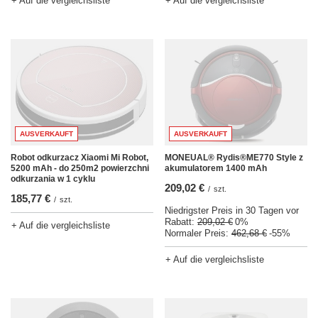
+ Auf die vergleichsliste
+ Auf die vergleichsliste
AUSVERKAUFT
AUSVERKAUFT
Robot odkurzacz Xiaomi Mi Robot,
MONEUAL® Rydis®ME770 Style z
5200 mAh - do 250m2 powierzchni
akumulatorem 1400 mAh
odkurzania w 1 cyklu
209,02 €
/
szt.
185,77 €
/
szt.
Niedrigster Preis in 30 Tagen vor
Rabatt:
209,02 €
0%
+ Auf die vergleichsliste
Normaler Preis:
462,68 €
-55%
+ Auf die vergleichsliste