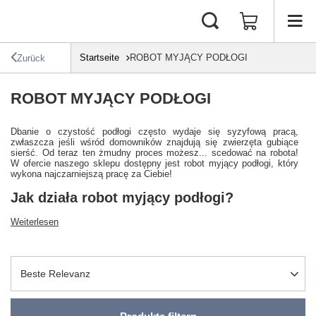
Startseite
ROBOT MYJĄCY PODŁOGI
Zurück
ROBOT MYJĄCY PODŁOGI
Dbanie o czystość podłogi często wydaje się syzyfową pracą,
zwłaszcza jeśli wśród domowników znajdują się zwierzęta gubiące
sierść. Od teraz ten żmudny proces możesz... scedować na robota!
W ofercie naszego sklepu dostępny jest robot myjący podłogi, który
wykona najczarniejszą pracę za Ciebie!
Jak działa robot myjący podłogi?
Weiterlesen
Sortierung ändern
Beste Relevanz