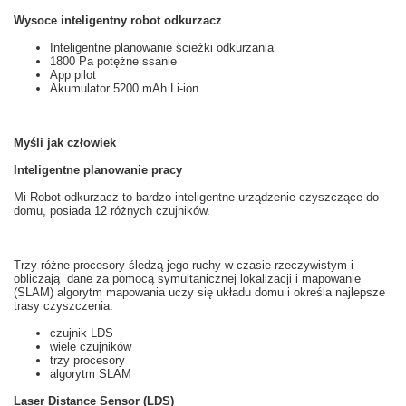
Wysoce inteligentny robot odkurzacz
Inteligentne planowanie ścieżki odkurzania
1800 Pa potężne ssanie
App pilot
Akumulator 5200 mAh Li-ion
Myśli jak człowiek
Inteligentne planowanie pracy
Mi
Robot odkurzacz
to
bardzo inteligentne
urządzenie czyszczące
do
domu, posiada 12
różnych
czujników.
Trzy różne
procesory
śledzą
jego ruchy
w czasie rzeczywistym
i
obliczają
dane za pomocą
symultanicznej lokalizacji i mapowanie
(
SLAM
)
algorytm
mapowania
uczy
się
układu
domu i
określa najlepsze
trasy
czyszczenia.
czujnik
LDS
wiele
czujników
trzy
procesory
algorytm
SLAM
Laser Distance Sensor (LDS)