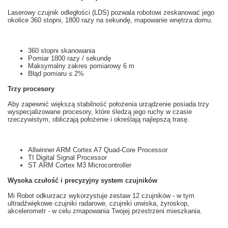
Laserowy czujnik odległości
(
LDS
)
pozwala
robotowi
zeskanować
jego
okolice
360 stopni
, 1800
razy na sekundę
,
mapowanie
wnętrza
domu.
360 stopni
skanowania
Pomiar
1800
razy
/ sekundę
Maksymalny
zakres pomiarowy
6
m
Błąd pomiaru
≤
2%
Trzy
procesory
Aby zapewnić większą
stabilność
położenia
u
rządzenie posiada
trzy
wyspecjalizowane
prоcesory,
które
śledzą
jego ruchy
w czasie
rzeczywistym
, obliczają
położenie i
określają najlepszą
trasę.
Allwinner ARM Cortex A7 Quad-Core Processor
TI Digital Signal Processor
ST ARM Cortex M3 Microcontroller
Wysoka czułość i
precyzyjny system
czujników
Mi
Robot odkurzacz
wykorzystuje
zestaw 12
czujników
- w tym
ultradźwiękowe
czujniki
radarowe
, czujniki
urwiska,
żyroskop,
akcelerometr
- w celu zmapowania Twojej przestrzeni mieszkania.