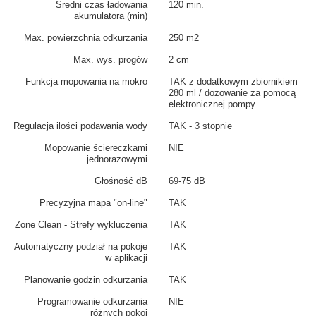
Średni czas ładowania
120 min.
akumulatora (min)
Max. powierzchnia odkurzania
250 m2
Max. wys. progów
2 cm
Funkcja mopowania na mokro
TAK z dodatkowym zbiornikiem
280 ml / dozowanie za pomocą
elektronicznej pompy
Regulacja ilości podawania wody
TAK - 3 stopnie
Mopowanie ściereczkami
NIE
jednorazowymi
Głośność dB
69-75 dB
Precyzyjna mapa "on-line"
TAK
Zone Clean - Strefy wykluczenia
TAK
Automatyczny podział na pokoje
TAK
w aplikacji
Planowanie godzin odkurzania
TAK
Programowanie odkurzania
NIE
różnych pokoi