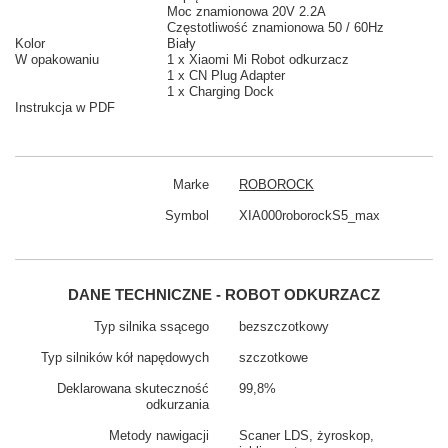
Moc znamionowa 20V 2.2A
Częstotliwość znamionowa
50 / 60Hz
Kolor
Biały
W opakowaniu
1 x Xiaomi Mi Robot odkurzacz
1 x CN Plug Adapter
1 x Charging Dock
Instrukcja w PDF
Marke
ROBOROCK
Symbol
XIA000roborockS5_max
DANE TECHNICZNE - ROBOT ODKURZACZ
Typ silnika ssącego
bezszczotkowy
Typ silników kół napędowych
szczotkowe
Deklarowana skuteczność
99,8%
odkurzania
Metody nawigacji
Scaner LDS, żyroskop,