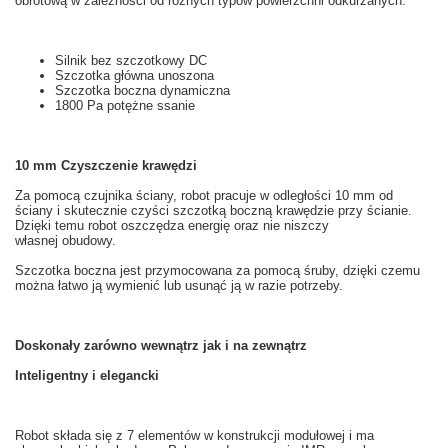
obrotową
w zależności od
różnych
typów powierzchni odkurzanych
.
Silnik bez szczotkowy
DC
Szczotka główna
unoszona
Szczotka boczna
dynamiczna
1800
Pa
potężne
ssanie
10
mm
Czyszczenie
krawędzi
Za pomocą czujnika ściany
, robot
pracuje w
odległości
10 mm od
ściany
i skutecznie
czyści
szczotką boczną
krawędzie
przy ścianie.
Dzięki temu robot oszczędza energię oraz nie niszczy
własnej obudowy.
Szczotka boczna
jest przymocowana
za pomocą śruby
,
dzięki czemu
można łatwo
ją
wymienić
lub usunąć
ją
w razie potrzeby.
Doskonały
zarówno wewnątrz
jak i na zewnątrz
Inteligentny i
elegancki
Robot
składa się
z 7
elementów
w
konstrukcji modułowej
i ma