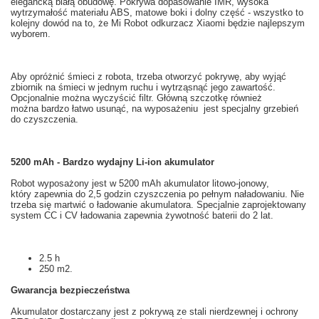
elegancką
białą
obudowę
.
Pokrywa
dopasowanie
IMR
, wysoka
wytrzymałość materiału
ABS,
matowe
boki
i dolny część
- wszystko to
kolejny dowód na to
, że
Mi
Robot odkurzacz
Xiaomi
będzie najlepszym
wyborem.
Aby opróżnić śmieci z
robota
, trzeba
otworzyć pokrywę
,
aby wyjąć
zbiornik na
śmieci w
jednym ruchu
i
wytrząsnąć
jego zawartość.
Opcjonalnie można
wyczyścić filtr
.
Główną
szczotkę
również
można bardzo
łatwo usunąć
, na wyposażeniu
jest specjalny
grzebień
do czyszczenia
.
5200 mAh - Bardzo wydajny Li-ion akumulator
Robot
wyposażony jest w
5200
mAh
akumulator litowo-jonowy,
który zapewnia
do 2,5
godzin
czyszczenia po
pełnym naładowaniu
.
Nie
trzeba
się martwić o
ładowanie akumulatora
.
Specjalnie
zaprojektowany
system
CC
i
CV
ładowania
zapewnia
żywotność baterii
do 2 lat
.
2.5 h
250 m2.
Gwarancja
bezpieczeństwa
Akumulator
dostarczany jest z
pokrywą
ze stali nierdzewnej i
ochrony