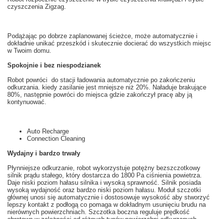
czyszczenia
Zigzag
.
Podążając po
dobrze zaplanowanej
ścieżce
, może automatycznie
i
dokładnie
unikać przeszkód
i skutecznie
docierać do wszystkich miejsc
w Twoim domu
.
Spokojnie i bez niespodzianek
Robot
powróci do stacji
ładowania
automatycznie
po zakończeniu
odkurzania
.
k
iedy zasilanie
jest mniejsze niż
20
%. Naładuje brakujące
80
%, następnie powróci do miejsca gdzie zakończył pracę aby ją
kontynuować.
Auto Recharge
Connection Cleaning
Wydajny i bardzo trwały
Płynniejsze
odkurzanie
, robot
wykorzystuje
potężny
bezszczotkowy
silnik prądu stałego
, który dostarcza
do 1800
Pa
ciśnienia powietrza
.
Daje
niski
poziom hałasu
silnika
i wysoką sprawność
. Silnik posiada
wysoką wydajność oraz bardzo niski poziom hałasu. Moduł szczotki
głównej u
nosi się
automatycznie i dostosowuje
wysokość aby
stworzyć
lepszy kontakt z
podłogą
co pomaga w
dokładnym
usunięciu
brudu
na
nierównych powierzchniach.
Szczotka
boczna
reguluje prędkość