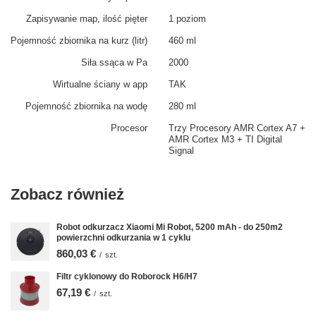
Zapisywanie map, ilość pięter
1 poziom
Pojemność zbiornika na kurz (litr)
460 ml
Siła ssąca w Pa
2000
Wirtualne ściany w app
TAK
Pojemność zbiornika na wodę
280 ml
Procesor
Trzy Procesory AMR Cortex A7 +
AMR Cortex M3 + TI Digital
Signal
Zobacz również
Robot odkurzacz Xiaomi Mi Robot, 5200 mAh - do 250m2
powierzchni odkurzania w 1 cyklu
860,03 €
/
szt.
Filtr cyklonowy do Roborock H6/H7
67,19 €
/
szt.