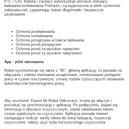
PTC
/
CID
.
Bateria
i
zasilacz
wykorzystuje
procesor
sterujący
ładowania
-
rozładowania
Premium i
są
wyposażone w wiele
systemów
zabezpieczeń
, zapewniając
baterii
długotrwałe i
bezpieczne
użytkowanie
.
Ochrona przeładowania
Ochrona rozładowania
Ochrona przegrzania w trakcie ładowania
Ochrona przed przepięciem
Ochrona przed za wysokim napięciem
Ochrona przed za wysokim natężeniem
App - pilot sterowania
Robot
synchronizuje się
także z
"
Mi",
główną
aplikacją
, co pozwala na
włączanie i
zdalnie
sterowanie urządzeniem
, monitorowanie postępów
pracy
w czasie rzeczywistym
,
zmiany trybów
czyszczących
ustawianie
automatyczne
harmonogramu pracy.
Aby uruchomić
Xiaomi
Mi
Robot
Odkurzacz,
trzeba
go włączyć i
poczekać na
synchronizację z
aplikacją.
Po podłączeniu
,
pojawi się
informacja o
obszarze
oczyszczonym
,
stanie naładowania baterii
,
czasie
spędzonym na
czyszczeniu.
Aplikacja posiada
również
następujące funkcje
: wyślij
robota do
stacji ładującej
,
rozpocząć
czyszczenie
, należy użyć
trybu
rozszerzonego
czyszczenia
.