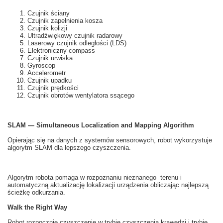
Czujnik ściany
Czujnik zapełnienia kosza
Czujnik kolizji
Ultradźwiękowy czujnik radarowy
Laserowy czujnik odległości (LDS)
Elektroniczny compass
Czujnik urwiska
Gyroscop
Accelerometr
Czujnik upadku
Czujnik prędkości
Czujnik obrotów wentylatora ssącego
SLAM — Simultaneous Localization and Mapping Algorithm
Opierając się na
danych z
systemów
sensorowych
, robot
wykorzystuje
algorytm
SLAM
dla lepszego
czyszczenia.
Algorytm robota
pomaga
w rozpoznaniu
nieznanego
terenu i
automatyczną
aktualizację
lokalizacji
urządzenia obliczając
najlepszą
ścieżkę
odkurzania
.
Walk the Right Way
Robot
rozpocznie
czyszczenie
w
trybie
czyszczenia
krawędzi i
trybie