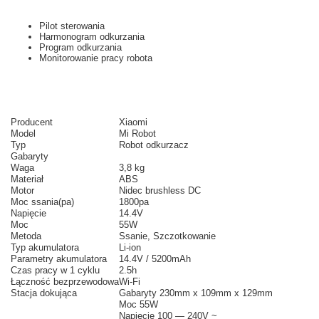
Pilot sterowania
Harmonogram odkurzania
Program odkurzania
Monitorowanie pracy robota
Producent
Xiaomi
Model
Mi Robot
Typ
Robot odkurzacz
Gabaryty
Waga
3,8 kg
Materiał
ABS
Motor
Nidec brushless DC
Moc ssania(pa)
1800pa
Napięcie
14.4V
Moc
55W
Metoda
Ssanie, Szczotkowanie
Typ akumulatora
Li-ion
Parametry akumulatora
14.4V / 5200mAh
Czas pracy w 1 cyklu
2.5h
Łączność bezprzewodowa
Wi-Fi
Stacja dokująca
Gabaryty 230mm x 109mm x 129mm
Moc 55W
Napięcie 100 — 240V ~