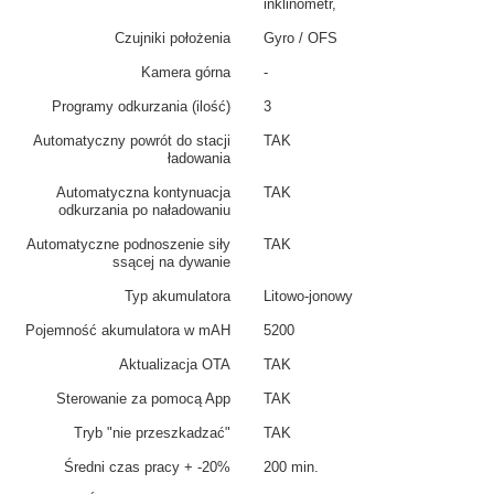
inklinometr,
Czujniki położenia
Gyro / OFS
Kamera górna
-
Programy odkurzania (ilość)
3
Automatyczny powrót do stacji
TAK
ładowania
Automatyczna kontynuacja
TAK
odkurzania po naładowaniu
Automatyczne podnoszenie siły
TAK
ssącej na dywanie
Typ akumulatora
Litowo-jonowy
Pojemność akumulatora w mAH
5200
Aktualizacja OTA
TAK
Sterowanie za pomocą App
TAK
Tryb "nie przeszkadzać"
TAK
Średni czas pracy + -20%
200 min.