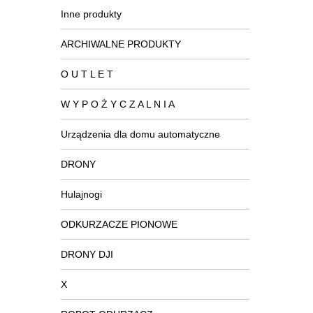
Inne produkty
ARCHIWALNE PRODUKTY
O U T L E T
W Y P O Ż Y C Z A L N I A
Urządzenia dla domu automatyczne
DRONY
Hulajnogi
ODKURZACZE PIONOWE
DRONY DJI
X