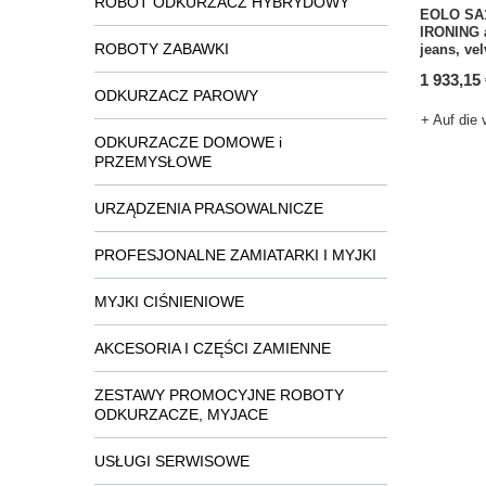
ROBOT ODKURZACZ HYBRYDOWY
EOLO SA
IRONING 
ROBOTY ZABAWKI
jeans, vel
1 933,15
ODKURZACZ PAROWY
+ Auf die 
ODKURZACZE DOMOWE i
PRZEMYSŁOWE
URZĄDZENIA PRASOWALNICZE
PROFESJONALNE ZAMIATARKI I MYJKI
MYJKI CIŚNIENIOWE
AKCESORIA I CZĘŚCI ZAMIENNE
ZESTAWY PROMOCYJNE ROBOTY
ODKURZACZE, MYJACE
USŁUGI SERWISOWE