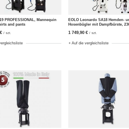
19 PROFESSIONAL, Mannequin
EOLO Leonardo SA18 Hemden- u
hirts and pants
Hosenbügler mit Dampfbürste, 23
 €
1 749,90 €
/
szt.
/
szt.
vergleichsliste
+ Auf die vergleichsliste