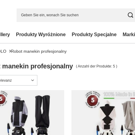
llery
Produkty Wyróżnione
Produkty Specjalne
Marki
OLO
Robot manekin profesjonalny
 manekin profesjonalny
( Anzahl der Produkte:
5
)
ng ändern
elevanz