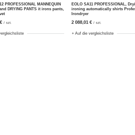
12 PROFESSIONAL MANNEQUIN
EOLO SA11 PROFESSIONAL, Dryi
and DRYING PANTS it irons pants,
ironing automatically shirts Profe
vet
Irondryer
 €
2 088,01 €
/
szt.
/
szt.
vergleichsliste
+ Auf die vergleichsliste