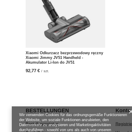
Xiaomi Odkurzacz bezprzewodowy ręczny
Xiaomi Jimmy JV51 Handheld -
Akumulator Li-Ion do JV51
92,77 €
/
szt.
BESTELLUNGEN
Konto
Wir verwenden Cookies für das ordnungsgemäße Funktionieren
der Website, um soziale Funktionen anzubieten, den
Bestellungsstatus
Registri
Datenverkehr zu analysieren und Marketingaktivitäten
durchzuführen - sowohl von uns als auch von unseren