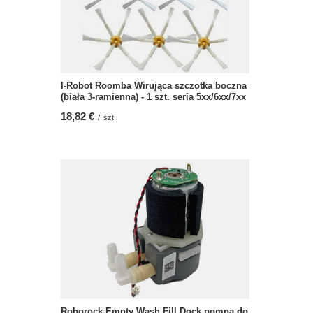
I-Robot Roomba Wirująca szczotka boczna
(biała 3-ramienna) - 1 szt. seria 5xx/6xx/7xx
18,82 €
/
szt.
Roborock Empty Wash Fill Dock pompa do