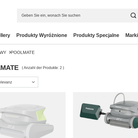
llery
Produkty Wyróżnione
Produkty Specjalne
Marki
OWY
POOLMATE
MATE
( Anzahl der Produkte:
2
)
ng ändern
elevanz