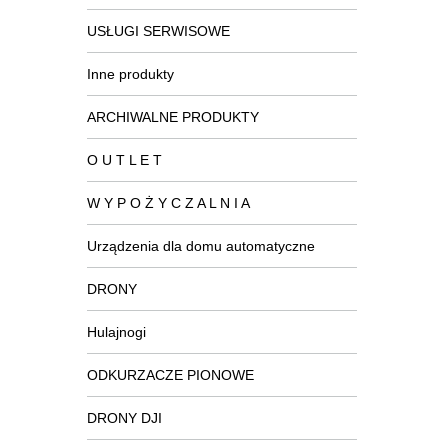
USŁUGI SERWISOWE
Inne produkty
ARCHIWALNE PRODUKTY
O U T L E T
W Y P O Ż Y C Z A L N I A
Urządzenia dla domu automatyczne
DRONY
Hulajnogi
ODKURZACZE PIONOWE
DRONY DJI