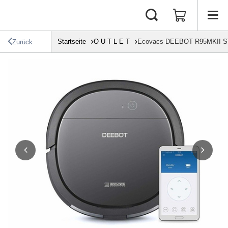
Startseite
O U T L E T
Ecovacs DEEBOT R95MKII
Zurück