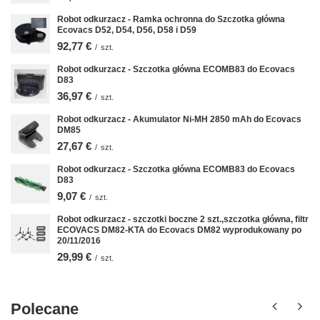
Robot odkurzacz - Ramka ochronna do Szczotka główna
Ecovacs D52, D54, D56, D58 i D59
92,77 €
/
szt.
Robot odkurzacz - Szczotka główna ECOMB83 do Ecovacs
D83
36,97 €
/
szt.
Robot odkurzacz - Akumulator Ni-MH 2850 mAh do Ecovacs
DM85
27,67 €
/
szt.
Robot odkurzacz - Szczotka główna ECOMB83 do Ecovacs
D83
9,07 €
/
szt.
Robot odkurzacz - szczotki boczne 2 szt.,szczotka główna, filtr
ECOVACS DM82-KTA do Ecovacs DM82 wyprodukowany po
20/11/2016
29,99 €
/
szt.
Polecane