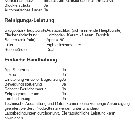
Kollisionsschutz
Infrarot-Anti-Kollisionssensor Stoßleiste
Blockierschutz
Ja
Automatisches Laden
Ja
Reinigungs-Leistung
Saugoption/Hauptbürste
Austauschbar (schwimmende Hauptbürste)
Flächenabdeckung
Holzboden Keramikfliesen Teppich
Betriebszeit (min)
Approx.90
Filter
High efficiency filter
Seitenbürste
Dual
Einfache Handhabung
App-Steuerung
Ja
E-Map
Ja
Einstellung virtueller Begrenzung
Ja
Bewegungssteuerung
Ja
Schalter Betriebsmodus
Ja
Zeitprogrammierung
Ja
Fernbedienung
Ja
Technische Ausstattung und Daten können ohne vorherige Ankündigung
geändert werden. Produkttests werden unter Standard-
Laborbedingungen durchgeführt. Die tatsächliche Leistung kann
abweichen.