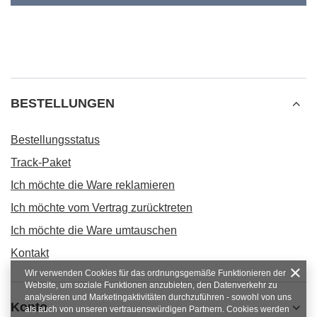
BESTELLUNGEN
Bestellungsstatus
Track-Paket
Ich möchte die Ware reklamieren
Ich möchte vom Vertrag zurücktreten
Ich möchte die Ware umtauschen
Kontakt
Wir verwenden Cookies für das ordnungsgemäße Funktionieren der
Website, um soziale Funktionen anzubieten, den Datenverkehr zu
analysieren und Marketingaktivitäten durchzuführen - sowohl von uns
Konto
als auch von unseren vertrauenswürdigen Partnern. Cookies werden