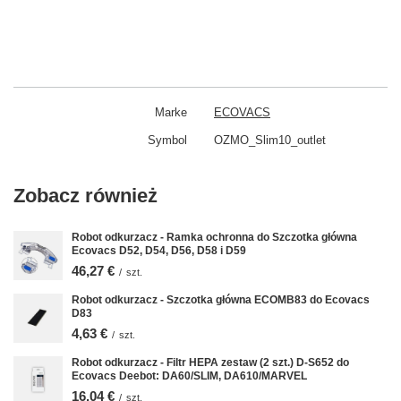
Marke
ECOVACS
Symbol
OZMO_Slim10_outlet
Zobacz również
Robot odkurzacz - Ramka ochronna do Szczotka główna
Ecovacs D52, D54, D56, D58 i D59
46,27 €
/
szt.
Robot odkurzacz - Szczotka główna ECOMB83 do Ecovacs
D83
4,63 €
/
szt.
Robot odkurzacz - Filtr HEPA zestaw (2 szt.) D-S652 do
Ecovacs Deebot: DA60/SLIM, DA610/MARVEL
16,04 €
/
szt.