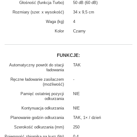
Głośność (funkcja Turbo)
50 dB (60 dB)
Rozmiary (szer. x wysokość)
34 x 9,5 cm
Waga (kg)
4
Kolor
Czarny
FUNKCJE:
Automatyczny powrót do stacji
TAK
ładowania
Ręczne ładowanie zasilaczem
-
(możliwość)
Pamięć ostatniej pozycji
NIE
odkurzania
Kontynuacja odkurzania
NIE
Planowanie godzin odkurzania
TAK, 1× / dzień
Szerokość odkurzania (mm)
250
Pojemność zbiornika na kurz (litr)
0,4