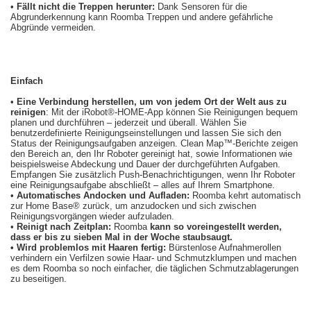
•
Fällt nicht die Treppen herunter:
Dank Sensoren für die
Abgrunderkennung kann Roomba Treppen und andere gefährliche
Abgründe vermeiden.
Einfach
•
Eine Verbindung herstellen, um von jedem Ort der Welt aus zu
reinigen
: Mit der iRobot®-HOME-App können Sie Reinigungen bequem
planen und durchführen – jederzeit und überall. Wählen Sie
benutzerdefinierte Reinigungseinstellungen und lassen Sie sich den
Status der Reinigungsaufgaben anzeigen. Clean Map™-Berichte zeigen
den Bereich an, den Ihr Roboter gereinigt hat, sowie Informationen wie
beispielsweise Abdeckung und Dauer der durchgeführten Aufgaben.
Empfangen Sie zusätzlich Push-Benachrichtigungen, wenn Ihr Roboter
eine Reinigungsaufgabe abschließt – alles auf Ihrem Smartphone.
•
Automatisches Andocken und Aufladen:
Roomba kehrt automatisch
zur Home Base® zurück, um anzudocken und sich zwischen
Reinigungsvorgängen wieder aufzuladen.
•
Reinigt nach Zeitplan:
Roomba
kann so voreingestellt werden,
dass er bis zu sieben Mal in der Woche staubsaugt.
• Wird problemlos mit Haaren fertig:
Bürstenlose Aufnahmerollen
verhindern ein Verfilzen sowie Haar- und Schmutzklumpen und machen
es dem Roomba so noch einfacher, die täglichen Schmutzablagerungen
zu beseitigen.