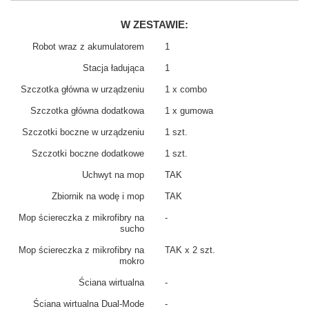
W ZESTAWIE:
Robot wraz z akumulatorem
1
Stacja ładująca
1
Szczotka główna w urządzeniu
1 x combo
Szczotka główna dodatkowa
1 x gumowa
Szczotki boczne w urządzeniu
1 szt.
Szczotki boczne dodatkowe
1 szt.
Uchwyt na mop
TAK
Zbiornik na wodę i mop
TAK
Mop ściereczka z mikrofibry na
-
sucho
Mop ściereczka z mikrofibry na
TAK x 2 szt.
mokro
Ściana wirtualna
-
Ściana wirtualna Dual-Mode
-