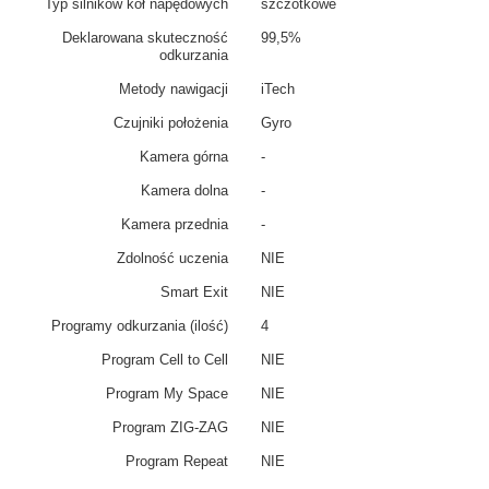
Typ silników kół napędowych
szczotkowe
Deklarowana skuteczność
99,5%
odkurzania
Metody nawigacji
iTech
Czujniki położenia
Gyro
Kamera górna
-
Kamera dolna
-
Kamera przednia
-
Zdolność uczenia
NIE
Smart Exit
NIE
Programy odkurzania (ilość)
4
Program Cell to Cell
NIE
Program My Space
NIE
Program ZIG-ZAG
NIE
Program Repeat
NIE