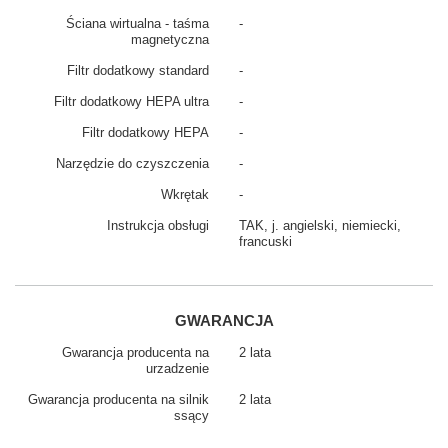
Ściana wirtualna - taśma
-
magnetyczna
Filtr dodatkowy standard
-
Filtr dodatkowy HEPA ultra
-
Filtr dodatkowy HEPA
-
Narzędzie do czyszczenia
-
Wkrętak
-
Instrukcja obsługi
TAK, j. angielski, niemiecki,
francuski
GWARANCJA
Gwarancja producenta na
2 lata
urzadzenie
Gwarancja producenta na silnik
2 lata
ssący