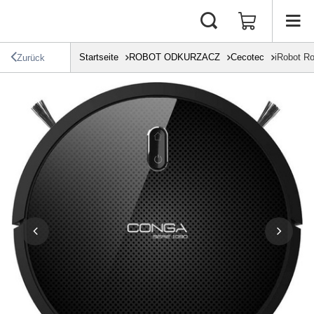
Startseite
ROBOT ODKURZACZ
Cecotec
iRobot R
Zurück