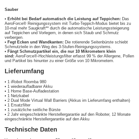
Sauber
•
Erhöht bei Bedarf automatisch die Leistung auf Teppichen:
Das
AeroForce® Reinigungssystem mit Turbo-Teppich-Modus bietet bis zu
10-mal mehr Saugkraft** durch die automatische Leistungssteigerung
auf Teppichen und Vorlegern, in denen sich Staub und Schmutz
verbergen.
•
Fegt Ecken und Wandkanten:
Die rotierende Seitenbürste schiebt
Schmutzteile in den Weg des 3-Stufen-Reinigungssystems.
•
Fängt Schmutzpartikel ein, die nur 10 Mikrometern klein
sind:
AeroForce®-Hochleistungsfilter erfasst 99 % der Allergene, Pollen
und Partikel bis hinunter zu einer Größe von 10 Mikrometern.
Lieferumfang
• 1 iRobot Roomba 980
• 1 wiederaufladbarer Akku
• 1 Home Base-Aufladestation
• 1 Netzkabel
• 2 Dual Mode Virtual Wall Barriers (Akkus im Lieferumfang enthalten)
• 1 Ersatzfilter
• 1 zusätzliche seitliche Bürste
• 2 Jahr eingeschränkte Herstellergarantie auf den Roboter, 12 Monate
eingeschränkte Herstellergarantie auf den Akku
Technische Daten