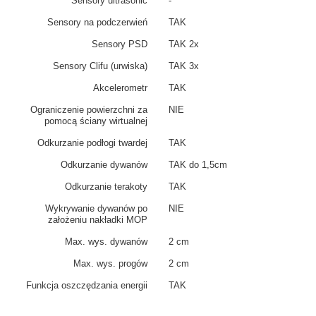
Sensory ultrasonic
-
Sensory na podczerwień
TAK
Sensory PSD
TAK 2x
Sensory Clifu (urwiska)
TAK 3x
Akcelerometr
TAK
Ograniczenie powierzchni za
NIE
pomocą ściany wirtualnej
Odkurzanie podłogi twardej
TAK
Odkurzanie dywanów
TAK do 1,5cm
Odkurzanie terakoty
TAK
Wykrywanie dywanów po
NIE
założeniu nakładki MOP
Max. wys. dywanów
2 cm
Max. wys. progów
2 cm
Funkcja oszczędzania energii
TAK