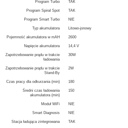
Program Turbo
TAK
Program Spiral Spot
TAK
Program Smart Turbo
NIE
Typ akumulatora
Litowo-jonowy
Pojemność akumulatora w mAH
2600
Napięcie akumulatora
14,4 V
Zapotrzebowanie prądu w trakcie
30W
ładowania
Zapotrzebowanie prądu w trakcie
2W
Stand-By
Czas pracy dla odkurzania (min)
180
Średni czas ładowania
150
akumulatora (min)
Moduł WiFi
NIE
Smart Diagnosis
NIE
Stacja ładująca zintegrowana
TAK