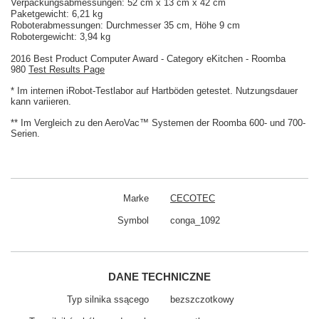
Verpackungsabmessungen: 52 cm x 13 cm x 42 cm
Paketgewicht: 6,21 kg
Roboterabmessungen: Durchmesser 35 cm, Höhe 9 cm
Robotergewicht: 3,94 kg
2016 Best Product Computer Award - Category eKitchen - Roomba
980
Test Results Page
* Im internen iRobot-Testlabor auf Hartböden getestet. Nutzungsdauer
kann variieren.
** Im Vergleich zu den AeroVac™ Systemen der Roomba 600- und 700-
Serien.
Marke
CECOTEC
Symbol
conga_1092
DANE TECHNICZNE
Typ silnika ssącego
bezszczotkowy