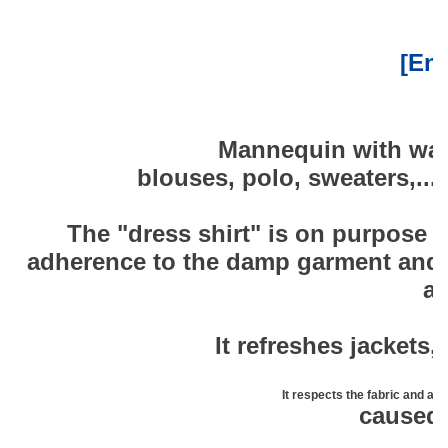
[Ene
Mannequin with warm 
blouses, polo, sweaters,...
The "dress shirt" is on purpose c
adherence to the damp garment and 
ar
It refreshes jackets,
It respects the fabric and avo
caused 