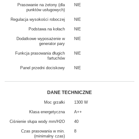
Prasowanie na żetony (dla
NIE
punktów usługowych)
Regulacja wysokości roboczej
NIE
Podstawa na kołach
NIE
Dodatkowe wyposażenie w
NIE
generator pary
Funkcja prasowania długich
NIE
fartuchów
Panel przedni dociskowy
NIE
DANE TECHNICZNE
Moc grzałki
1300 W
Klasa energetyczna
A++
Ciśnienie słupa wody mm/H2O
40
Czas prasowania w min.
8
(minimalny czas)