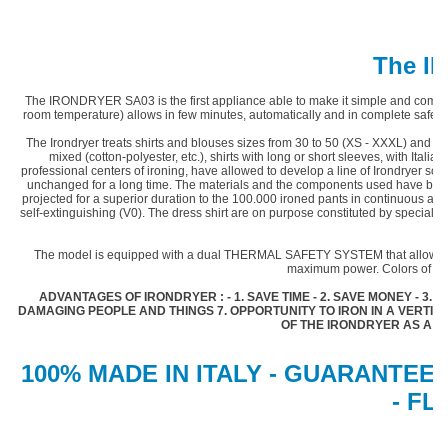
The I
The IRONDRYER SA03
is the first appliance able to make it simple and comfor
room temperature) allows in few minutes, automatically and in complete safety,
The Irondryer treats
shirts and blouses
sizes from 30 to 50 (XS - XXXL) and trou
mixed (cotton-polyester, etc.), shirts with long or short sleeves, with Ital
professional centers of ironing, have allowed to develop a line of Irondryer so th
unchanged for a long time. The materials and the components used have bee
projected for a superior duration to the 100.000 ironed pants in continuous and 
self-extinguishing (V0). The dress shirt are on purpose constituted by special 
The model is equipped with a dual THERMAL SAFETY SYSTEM that allows the 
maximum power
.
Colors of th
ADVANTAGES OF IRONDRYER : - 1. SAVE TIME - 2.
SAVE MONEY
- 3.
C
DAMAGING PEOPLE AND THINGS 7. OPPORTUNITY TO IRON IN A VERTI
OF THE IRONDRYER AS A T
100% MADE IN ITALY - GUARANTE
- F