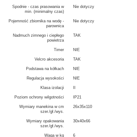
Spodnie - czas prasowania w
Nie dotyczy
min. (minimalny czas)
Pojemność zbiornika na wodę -
Nie dotyczy
parownica
Nadmuch zimnego i ciepłego
TAK
powietrza
Timer
NIE
Velcro akcesoria
TAK
Podstawa na kółkach
NIE
Regulacja wysokości
NIE
Klasa izolacji
II
Poziom ochrony wilgotności
IP21
Wymiary manekina w cm
26x35x110
szer./gł./wys.
Wymiary opakowania
30x40x66
szer./gł./wys.
Waga w kg
6