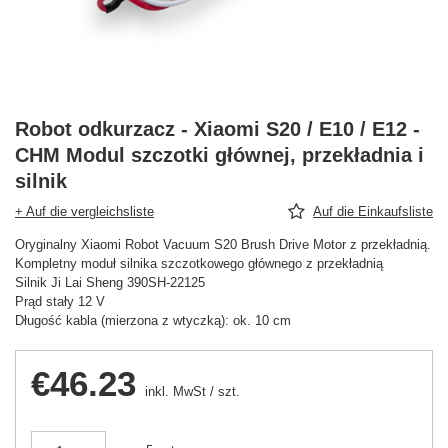
Robot odkurzacz - Xiaomi S20 / E10 / E12 -
CHM Modul szczotki głównej, przekładnia i
silnik
+ Auf die vergleichsliste
Auf die Einkaufsliste
Oryginalny Xiaomi Robot Vacuum S20 Brush Drive Motor z przekładnią.
Kompletny moduł silnika szczotkowego głównego z przekładnią
Silnik Ji Lai Sheng 390SH-22125
Prąd stały 12 V
Długość kabla (mierzona z wtyczką): ok. 10 cm
€46.23
inkl. MwSt
/
szt.