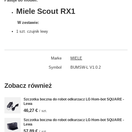
Pasuje do modeli:
Miele Scout RX1
W zestawie:
1 szt. czujnik lewy
Marke
MIELE
Symbol
BUMSW-L V1.0.2
Zobacz również
Szczotka boczna do robot odkurzacz LG Hom-bot SQUARE -
Lewa
46,27 €
/
szt.
Szczotka boczna do robot odkurzacz LG Hom-bot SQUARE -
Lewa
57,89 €
/
szt.