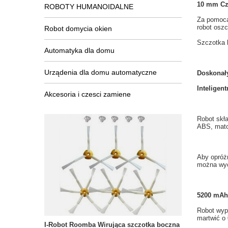
10
mm
Cz
ROBOTY HUMANOIDALNE
Za pomocą
robot oszc
Robot domycia okien
Szczotka 
Automatyka dla domu
Urządenia dla domu automatyczne
Doskonał
Inteligent
Akcesoria i czesci zamiene
Robot
skł
ABS,
mat
Aby opróż
można
wyc
5200 mAh 
Robot
wyp
martwić o
I-Robot Roomba Wirująca szczotka boczna