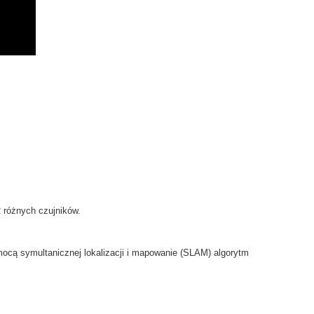
2
różnych
czujników.
mocą
symultanicznej lokalizacji i mapowanie
(
SLAM
)
algorytm