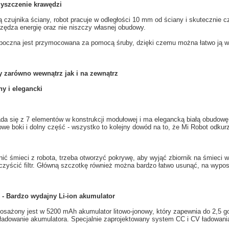
yszczenie
krawędzi
 czujnika ściany
, robot
pracuje w
odległości
10 mm od
ściany
i skutecznie
c
zędza energię oraz nie niszczy własnej obudowy.
boczna
jest przymocowana
za pomocą śruby
,
dzięki czemu można łatwo
ją
w
y
zarówno wewnątrz
jak i na zewnątrz
ny i
elegancki
ada się
z 7
elementów
w
konstrukcji modułowej
i ma
elegancką
białą
obudowę
owe
boki
i dolny część
- wszystko to
kolejny dowód na to
, że
Mi
Robot odkur
nić śmieci z
robota
, trzeba
otworzyć pokrywę
,
aby wyjąć zbiornik na
śmieci w
zyścić filtr
.
Główną
szczotkę
również można bardzo
łatwo usunąć
, na wypo
- Bardzo wydajny Li-ion akumulator
osażony jest w
5200
mAh
akumulator litowo-jonowy, który zapewnia
do 2,5
g
ładowanie akumulatora
.
Specjalnie
zaprojektowany system
CC
i
CV
ładowani