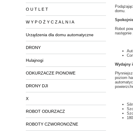
Podążając
O U T L E T
domu
.
Spokojnie
W Y P O Ż Y C Z A L N I A
Robot
pow
następnie
Urządzenia dla domu automatyczne
DRONY
Aut
Con
Hulajnogi
Wydajny i
ODKURZACZE PIONOWE
Płynniejsz
poziom ha
automatyc
DRONY DJI
powierzch
X
Sil
Szc
ROBOT ODURZACZ
Szc
180
ROBOTY CZWORONOŻNE