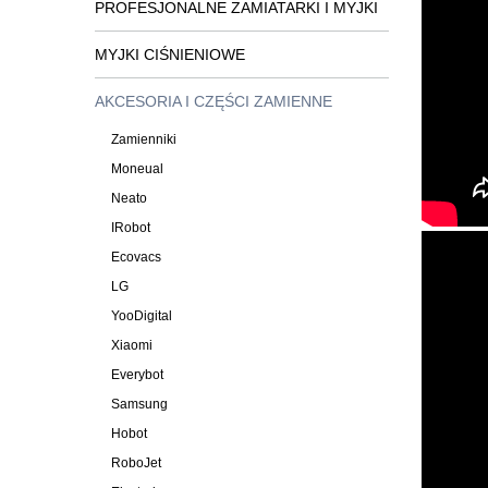
PROFESJONALNE ZAMIATARKI I MYJKI
MYJKI CIŚNIENIOWE
AKCESORIA I CZĘŚCI ZAMIENNE
Zamienniki
Moneual
Neato
IRobot
Ecovacs
LG
YooDigital
Xiaomi
Everybot
Samsung
Hobot
RoboJet