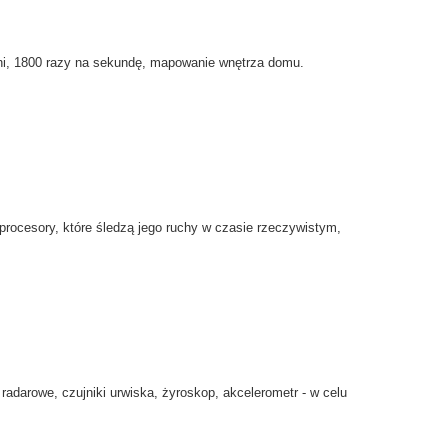
i
, 1800
razy na sekundę
,
mapowanie
wnętrza
domu.
prоcesory,
które
śledzą
jego ruchy
w czasie rzeczywistym
,
radarowe
, czujniki
urwiska,
żyroskop,
akcelerometr
- w celu