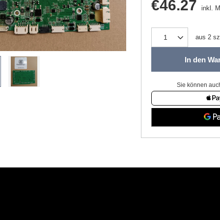
€46.27
inkl. 
aus
2
sz
In den Wa
Sie können auch