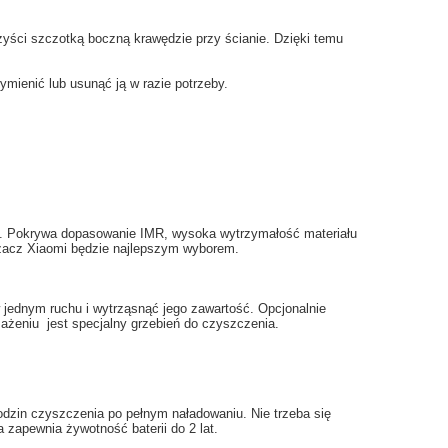
zyści
szczotką boczną
krawędzie
przy ścianie. Dzięki temu
ymienić
lub usunąć
ją
w razie potrzeby.
.
Pokrywa
dopasowanie
IMR
, wysoka
wytrzymałość materiału
zacz
Xiaomi
będzie najlepszym
wyborem.
jednym ruchu
i
wytrząsnąć
jego zawartość.
Opcjonalnie
sażeniu
jest specjalny
grzebień
do czyszczenia
.
odzin
czyszczenia po
pełnym naładowaniu
.
Nie trzeba
się
a
zapewnia
żywotność baterii
do 2 lat
.