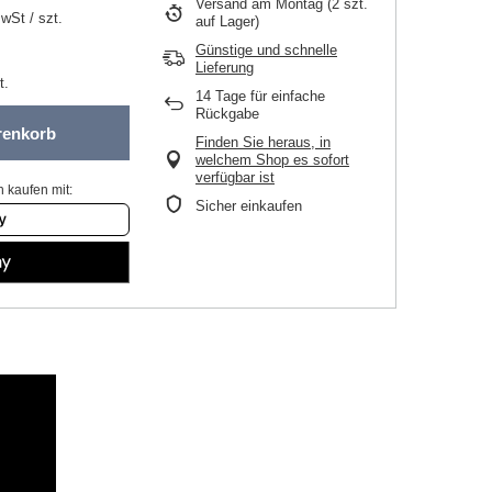
Versand
am Montag
(2 szt.
MwSt
/
szt.
auf Lager)
Günstige und schnelle
Lieferung
t.
14
Tage für einfache
Rückgabe
renkorb
Finden Sie heraus, in
welchem Shop es sofort
verfügbar ist
 kaufen mit:
Sicher einkaufen