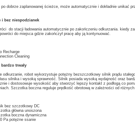
 po
dobrze zaplanowanej
ścieżce
, może automatycznie
i dokładnie
unikać p
 i bez niespodzianek
róci do stacji
ładowania
automatycznie
po zakończeniu
odkurzania
.
k
iedy za
 powróci do miejsca gdzie zakończył pracę aby ją kontynuować.
o Recharge
nection Cleaning
 bardzo trwały
e
odkurzanie
, robot
wykorzystuje
potężny
bezszczotkowy
silnik prądu stałeg
łasu
silnika
i wysoką sprawność
. Silnik posiada wysoką wydajność oraz bard
znie i dostosowuje
wysokość aby
stworzyć
lepszy kontakt z
podłogą
co pom
niach.
Szczotka
boczna
reguluje prędkość
obrotową
w zależności od
różnych
nik bez szczotkowy
DC
zotka główna
unoszona
zotka boczna
dynamiczna
0
Pa
potężne
ssanie