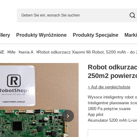
llery
Produkty Wyróżnione
Produkty Specjalne
Marki
NE
Ilife
seria A
Robot odkurzacz Xiaomi Mi Robot, 5200 mAh - do 
Robot odkurzac
250m2 powierzc
+ Auf die vergleichsliste
Wysoce inteligentny robot 
Inteligentne planowanie ści
1800 Pa potężne ssanie
App pilot
Akumulator 5200 mAh Li-io