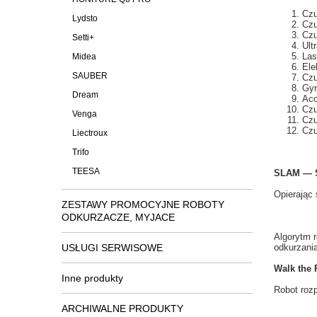
Czu
Lydsto
Czu
Czu
Setti+
Ult
Las
Midea
Ele
SAUBER
Czu
Gyr
Dream
Acc
Czu
Venga
Czu
Czu
Liectroux
Trifo
TEESA
SLAM — S
Opierając 
ZESTAWY PROMOCYJNE ROBOTY
ODKURZACZE, MYJACE
Algorytm 
USŁUGI SERWISOWE
odkurzani
Walk the 
Inne produkty
Robot
roz
ARCHIWALNE PRODUKTY