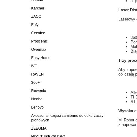
Samba
alg
Karcher
Laser Dis
ZACO
Laserowy c
Eufy
Cecotec
360
Proscenic
Po
Ma
Overmax
Błą
Easy Home
Trzy
proc
IVO
Aby zapew
obliczają
p
RAVEN
360+
Rowenta
All
TI 
Neebo
ST 
Lenovo
Wysoka cz
Akcesoria i części zamienne do odkurzaczy
Mi
Robot 
pionowych
zmapowani
ZEEGMA
HONITURE Q6 PRO