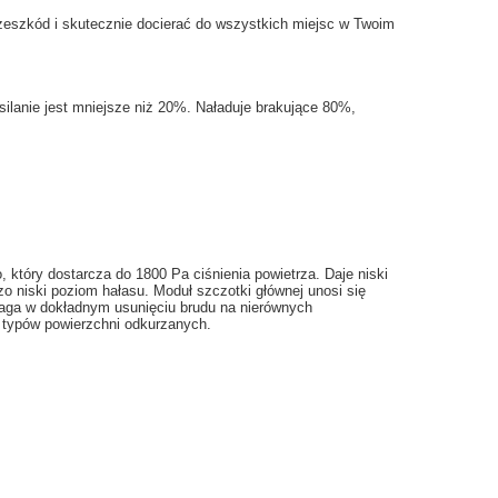
rzeszkód
i skutecznie
docierać do wszystkich miejsc w Twoim
silanie
jest mniejsze niż
20
%. Naładuje brakujące
80
%,
o
, który dostarcza
do 1800
Pa
ciśnienia powietrza
. Daje
niski
zo niski poziom hałasu. Moduł szczotki głównej u
nosi się
aga w
dokładnym
usunięciu
brudu
na
nierównych
typów powierzchni odkurzanych
.