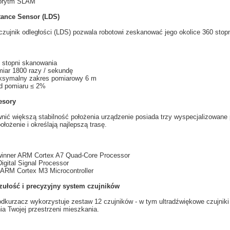
orytm
SLAM
tance Sensor (LDS)
zujnik odległości
(
LDS
)
pozwala
robotowi
zeskanować
jego okolice
360 stopn
 stopni
skanowania
miar
1800
razy
/ sekundę
ksymalny
zakres pomiarowy
6
m
d pomiaru
≤
2%
esory
nić większą
stabilność
położenia
u
rządzenie posiada
trzy
wyspecjalizowane
ołożenie i
określają najlepszą
trasę.
winner ARM Cortex A7 Quad-Core Processor
Digital Signal Processor
ARM Cortex M3 Microcontroller
ułość i
precyzyjny system
czujników
odkurzacz
wykorzystuje
zestaw 12
czujników
- w tym
ultradźwiękowe
czujniki
a Twojej przestrzeni mieszkania.