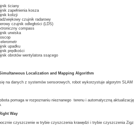
jnik ściany
jnik zapełnienia kosza
jnik kolizji
radźwiękowy czujnik radarowy
erowy czujnik odległości (LDS)
ktroniczny compass
jnik urwiska
oscop
elerometr
jnik upadku
jnik prędkości
jnik obrotów wentylatora ssącego
imultaneous Localization and Mapping Algorithm
się na
danych z
systemów
sensorowych
, robot
wykorzystuje
algorytm
SLAM
robota
pomaga
w rozpoznaniu
nieznanego
terenu i automatyczną
aktualizację
a
.
Right Way
pocznie
czyszczenie
w
trybie
czyszczenia
krawędzi i
trybie
czyszczenia
Zigz