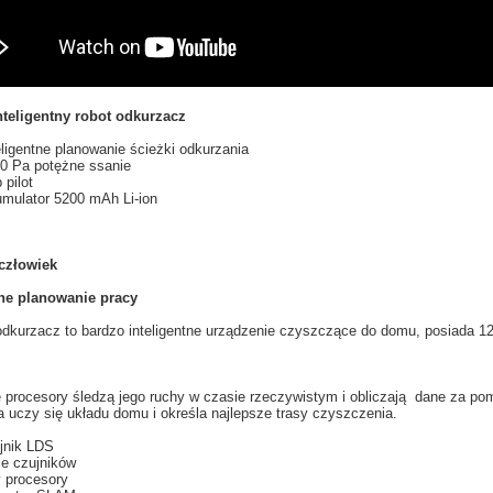
teligentny robot odkurzacz
eligentne planowanie ścieżki odkurzania
0 Pa potężne ssanie
 pilot
mulator 5200 mAh Li-ion
 człowiek
tne planowanie pracy
odkurzacz
to
bardzo inteligentne
urządzenie czyszczące
do domu, posiada 1
e
procesory
śledzą
jego ruchy
w czasie rzeczywistym
i obliczają
dane za po
a
uczy
się
układu
domu i
określa najlepsze
trasy
czyszczenia.
jnik
LDS
le
czujników
y
procesory