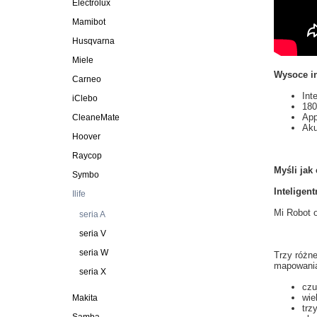
Electrolux
Mamibot
Husqvarna
Miele
Wysoce in
Carneo
Int
iClebo
180
App
CleaneMate
Aku
Hoover
Raycop
Myśli jak
Symbo
Inteligen
Ilife
Mi
Robot 
seria A
seria V
seria W
Trzy różn
mapowani
seria X
czu
wie
Makita
trz