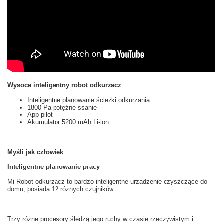
Wysoce inteligentny robot odkurzacz
Inteligentne planowanie ścieżki odkurzania
1800 Pa potężne ssanie
App pilot
Akumulator 5200 mAh Li-ion
Myśli jak człowiek
Inteligentne planowanie pracy
Mi
Robot odkurzacz
to
bardzo inteligentne
urządzenie czyszczące
do
domu, posiada 12
różnych
czujników.
Trzy różne
procesory
śledzą
jego ruchy
w czasie rzeczywistym
i