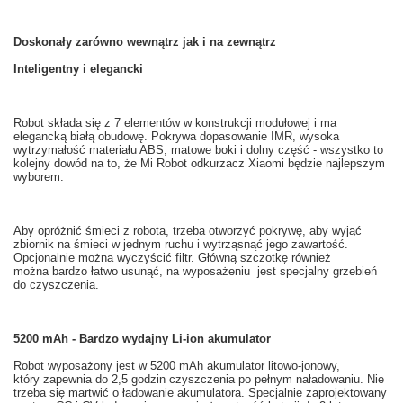
Doskonały
zarówno wewnątrz
jak i na zewnątrz
Inteligentny i
elegancki
Robot
składa się
z 7
elementów
w
konstrukcji modułowej
i ma
elegancką
białą
obudowę
.
Pokrywa
dopasowanie
IMR
, wysoka
wytrzymałość materiału
ABS,
matowe
boki
i dolny część
- wszystko to
kolejny dowód na to
, że
Mi
Robot odkurzacz
Xiaomi
będzie najlepszym
wyborem.
Aby opróżnić śmieci z
robota
, trzeba
otworzyć pokrywę
,
aby wyjąć
zbiornik na
śmieci w
jednym ruchu
i
wytrząsnąć
jego zawartość.
Opcjonalnie można
wyczyścić filtr
.
Główną
szczotkę
również
można bardzo
łatwo usunąć
, na wyposażeniu
jest specjalny
grzebień
do czyszczenia
.
5200 mAh - Bardzo wydajny Li-ion akumulator
Robot
wyposażony jest w
5200
mAh
akumulator litowo-jonowy,
który zapewnia
do 2,5
godzin
czyszczenia po
pełnym naładowaniu
.
Nie
trzeba
się martwić o
ładowanie akumulatora
.
Specjalnie
zaprojektowany