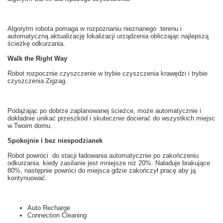
Algorytm robota
pomaga
w rozpoznaniu
nieznanego
terenu i
automatyczną
aktualizację
lokalizacji
urządzenia obliczając
najlepszą
ścieżkę
odkurzania
.
Walk the Right Way
Robot
rozpocznie
czyszczenie
w
trybie
czyszczenia
krawędzi i
trybie
czyszczenia
Zigzag
.
Podążając po
dobrze zaplanowanej
ścieżce
, może automatycznie
i
dokładnie
unikać przeszkód
i skutecznie
docierać do wszystkich miejsc
w Twoim domu
.
Spokojnie i bez niespodzianek
Robot
powróci do stacji
ładowania
automatycznie
po zakończeniu
odkurzania
.
k
iedy zasilanie
jest mniejsze niż
20
%. Naładuje brakujące
80
%, następnie powróci do miejsca gdzie zakończył pracę aby ją
kontynuować.
Auto Recharge
Connection Cleaning