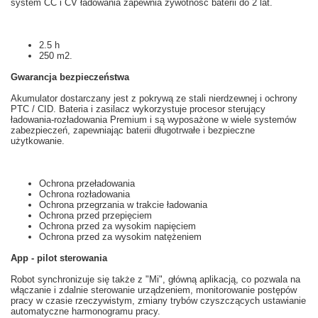
system
CC
i
CV
ładowania
zapewnia
żywotność baterii
do 2 lat
.
2.5 h
250 m2.
Gwarancja
bezpieczeństwa
Akumulator
dostarczany jest z
pokrywą
ze stali nierdzewnej i
ochrony
PTC
/
CID
.
Bateria
i
zasilacz
wykorzystuje
procesor
sterujący
ładowania
-
rozładowania
Premium i
są
wyposażone w wiele
systemów
zabezpieczeń
, zapewniając
baterii
długotrwałe i
bezpieczne
użytkowanie
.
Ochrona przeładowania
Ochrona rozładowania
Ochrona przegrzania w trakcie ładowania
Ochrona przed przepięciem
Ochrona przed za wysokim napięciem
Ochrona przed za wysokim natężeniem
App - pilot sterowania
Robot
synchronizuje się
także z
"
Mi",
główną
aplikacją
, co pozwala na
włączanie i
zdalnie
sterowanie urządzeniem
, monitorowanie postępów
pracy
w czasie rzeczywistym
,
zmiany trybów
czyszczących
ustawianie
automatyczne
harmonogramu pracy.