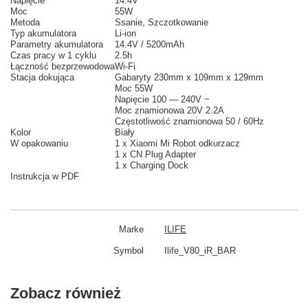
Napięcie
14.4V
Moc
55W
Metoda
Ssanie, Szczotkowanie
Typ akumulatora
Li-ion
Parametry akumulatora
14.4V / 5200mAh
Czas pracy w 1 cyklu
2.5h
Łączność bezprzewodowa
Wi-Fi
Stacja dokująca
Gabaryty 230mm x 109mm x 129mm
Moc 55W
Napięcie 100 — 240V ~
Moc znamionowa 20V 2.2A
Częstotliwość znamionowa
50 / 60Hz
Kolor
Biały
W opakowaniu
1 x Xiaomi Mi Robot odkurzacz
1 x CN Plug Adapter
1 x Charging Dock
Instrukcja w PDF
Marke
ILIFE
Symbol
Ilife_V80_iR_BAR
Zobacz również