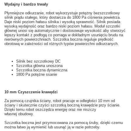
Wydajny i bardzo trwały
Płynniejsze
odkurzanie
, robot
wykorzystuje
potężny
bezszczotkowy
silnik prądu stałego
, który dostarcza
do 1800
Pa
ciśnienia powietrza
.
Daje
niski
poziom hałasu
silnika
i wysoką sprawność
. Silnik posiada
wysoką wydajność oraz bardzo niski poziom hałasu. Moduł szczotki
głównej u
nosi się
automatycznie i dostosowuje
wysokość aby
stworzyć
lepszy kontakt z
podłogą
co pomaga w
dokładnym
usunięciu
brudu
na
nierównych powierzchniach.
Szczotka
boczna
reguluje prędkość
obrotową
w zależności od
różnych
typów powierzchni odkurzanych
.
Silnik bez szczotkowy
DC
Szczotka główna
unoszona
Szczotka boczna
dynamiczna
1800
Pa
potężne
ssanie
10
mm
Czyszczenie
krawędzi
Za pomocą czujnika ściany
, robot
pracuje w
odległości
10 mm od
ściany
i skutecznie
czyści
szczotką boczną
krawędzie
przy ścianie.
Dzięki temu robot oszczędza energię oraz nie niszczy
własnej obudowy.
Szczotka boczna
jest przymocowana
za pomocą śruby
,
dzięki czemu
można łatwo
ją
wymienić
lub usunąć
ją
w razie potrzeby.