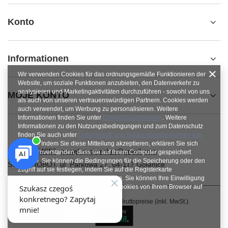
Konto
Informationen
Wir verwenden Cookies für das ordnungsgemäße Funktionieren der
Website, um soziale Funktionen anzubieten, den Datenverkehr zu
analysieren und Marketingaktivitäten durchzuführen - sowohl von uns
MOJE KONTO
als auch von unseren vertrauenswürdigen Partnern. Cookies werden
auch verwendet, um Werbung zu personalisieren. Weitere
Informationen finden Sie unter
Datenschutzhinweise
. Weitere
Informationen zu den Nutzungsbedingungen und zum Datenschutz
finden Sie auch unter
Datenschutz und Nutzungsbedingungen von
Google
. Indem Sie diese Mitteilung akzeptieren, erklären Sie sich
+48784454053
pawel.superrobot@gmail.com
damit einverstanden, dass sie auf Ihrem Computer gespeichert
werden. Sie können die Bedingungen für die Speicherung oder den
SUPERROBOT
,
ul. Parkowa 27
,
64-117
Gołanice
Zugriff auf sie festlegen, indem Sie auf die Registerkarte
„Zustimmungen konfigurieren“ klicken. Sie können Ihre Einwilligung
jederzeit widerrufen, indem Sie die Cookies von Ihrem Browser auf
dem jeweiligen Endgerät löschen.
Im Shop präsentieren wir die Bruttopreise (inkl. MwSt.).
Schließen