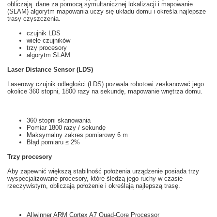
obliczają
dane za pomocą
symultanicznej lokalizacji i mapowanie
(
SLAM
)
algorytm
mapowania
uczy
się
układu
domu i
określa najlepsze
trasy
czyszczenia.
czujnik
LDS
wiele
czujników
trzy
procesory
algorytm
SLAM
Laser Distance Sensor (LDS)
Laserowy czujnik odległości
(
LDS
)
pozwala
robotowi
zeskanować
jego
okolice
360 stopni
, 1800
razy na sekundę
,
mapowanie
wnętrza
domu.
360 stopni
skanowania
Pomiar
1800
razy
/ sekundę
Maksymalny
zakres pomiarowy
6
m
Błąd pomiaru
≤
2%
Trzy
procesory
Aby zapewnić większą
stabilność
położenia
u
rządzenie posiada
trzy
wyspecjalizowane
prоcesory,
które
śledzą
jego ruchy
w czasie
rzeczywistym
, obliczają
położenie i
określają najlepszą
trasę.
Allwinner ARM Cortex A7 Quad-Core Processor