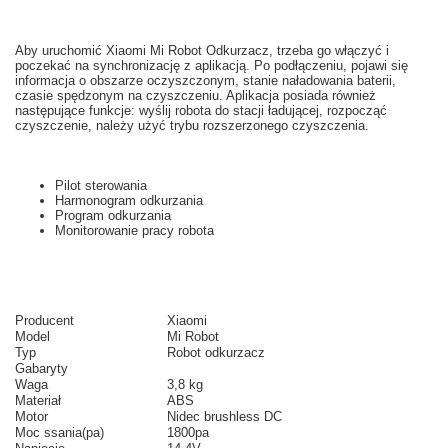
Aby uruchomić
Xiaomi
Mi
Robot
Odkurzacz,
trzeba
go włączyć i
poczekać na
synchronizację z
aplikacją.
Po podłączeniu
,
pojawi się
informacja o
obszarze
oczyszczonym
,
stanie naładowania baterii
,
czasie
spędzonym na
czyszczeniu.
Aplikacja posiada
również
następujące funkcje
: wyślij
robota do
stacji ładującej
,
rozpocząć
czyszczenie
, należy użyć
trybu
rozszerzonego
czyszczenia
.
Pilot sterowania
Harmonogram odkurzania
Program odkurzania
Monitorowanie pracy robota
Producent
Xiaomi
Model
Mi Robot
Typ
Robot odkurzacz
Gabaryty
Waga
3,8 kg
Materiał
ABS
Motor
Nidec brushless DC
Moc ssania(pa)
1800pa