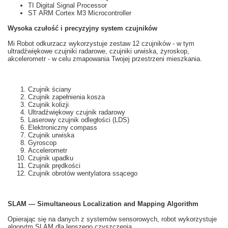
TI Digital Signal Processor
ST ARM Cortex M3 Microcontroller
Wysoka czułość i
precyzyjny system
czujników
Mi
Robot odkurzacz
wykorzystuje
zestaw 12
czujników
- w tym
ultradźwiękowe
czujniki
radarowe
, czujniki
urwiska,
żyroskop,
akcelerometr
- w celu zmapowania Twojej przestrzeni mieszkania.
Czujnik ściany
Czujnik zapełnienia kosza
Czujnik kolizji
Ultradźwiękowy czujnik radarowy
Laserowy czujnik odległości (LDS)
Elektroniczny compass
Czujnik urwiska
Gyroscop
Accelerometr
Czujnik upadku
Czujnik prędkości
Czujnik obrotów wentylatora ssącego
SLAM — Simultaneous Localization and Mapping Algorithm
Opierając się na
danych z
systemów
sensorowych
, robot
wykorzystuje
algorytm
SLAM
dla lepszego
czyszczenia.