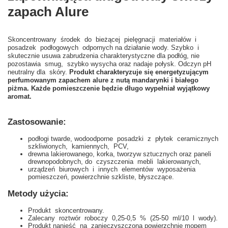
zapach Alure
Skoncentrowany środek do bieżącej pielęgnacji materiałów i
posadzek podłogowych odpornych na działanie wody. Szybko i
skutecznie usuwa zabrudzenia charakterystyczne dla podłóg, nie
pozostawia smug, szybko wysycha oraz nadaje połysk. Odczyn pH
neutralny dla skóry.
Produkt charakteryzuje się energetyzującym
perfumowanym zapachem alure z nutą mandarynki i białego
piżma. Każde pomieszczenie będzie długo wypełniał wyjątkowy
aromat.
Zastosowanie:
podłogi twarde, wodoodporne posadzki z płytek ceramicznych
szkliwionych, kamiennych, PCV,
drewna lakierowanego, korka, tworzyw sztucznych oraz paneli
drewnopodobnych, do czyszczenia mebli lakierowanych,
urządzeń biurowych i innych elementów wyposażenia
pomieszczeń, powierzchnie szkliste, błyszczące.
Metody użycia:
Produkt skoncentrowany.
Zalecany roztwór roboczy 0,25-0,5 % (25-50 ml/10 l wody).
Produkt nanieść na zanieczyszczoną powierzchnię mopem