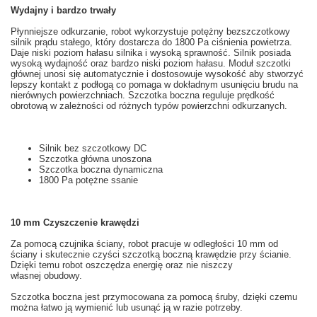
Wydajny i bardzo trwały
Płynniejsze
odkurzanie
, robot
wykorzystuje
potężny
bezszczotkowy
silnik prądu stałego
, który dostarcza
do 1800
Pa
ciśnienia powietrza
.
Daje
niski
poziom hałasu
silnika
i wysoką sprawność
. Silnik posiada
wysoką wydajność oraz bardzo niski poziom hałasu. Moduł szczotki
głównej u
nosi się
automatycznie i dostosowuje
wysokość aby
stworzyć
lepszy kontakt z
podłogą
co pomaga w
dokładnym
usunięciu
brudu
na
nierównych powierzchniach.
Szczotka
boczna
reguluje prędkość
obrotową
w zależności od
różnych
typów powierzchni odkurzanych
.
Silnik bez szczotkowy
DC
Szczotka główna
unoszona
Szczotka boczna
dynamiczna
1800
Pa
potężne
ssanie
10
mm
Czyszczenie
krawędzi
Za pomocą czujnika ściany
, robot
pracuje w
odległości
10 mm od
ściany
i skutecznie
czyści
szczotką boczną
krawędzie
przy ścianie.
Dzięki temu robot oszczędza energię oraz nie niszczy
własnej obudowy.
Szczotka boczna
jest przymocowana
za pomocą śruby
,
dzięki czemu
można łatwo
ją
wymienić
lub usunąć
ją
w razie potrzeby.