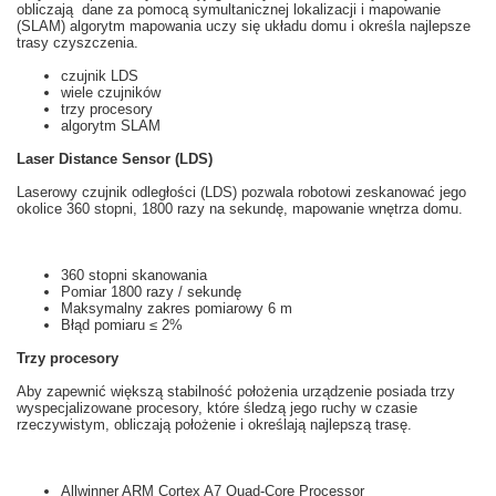
obliczają
dane za pomocą
symultanicznej lokalizacji i mapowanie
(
SLAM
)
algorytm
mapowania
uczy
się
układu
domu i
określa najlepsze
trasy
czyszczenia.
czujnik
LDS
wiele
czujników
trzy
procesory
algorytm
SLAM
Laser Distance Sensor (LDS)
Laserowy czujnik odległości
(
LDS
)
pozwala
robotowi
zeskanować
jego
okolice
360 stopni
, 1800
razy na sekundę
,
mapowanie
wnętrza
domu.
360 stopni
skanowania
Pomiar
1800
razy
/ sekundę
Maksymalny
zakres pomiarowy
6
m
Błąd pomiaru
≤
2%
Trzy
procesory
Aby zapewnić większą
stabilność
położenia
u
rządzenie posiada
trzy
wyspecjalizowane
prоcesory,
które
śledzą
jego ruchy
w czasie
rzeczywistym
, obliczają
położenie i
określają najlepszą
trasę.
Allwinner ARM Cortex A7 Quad-Core Processor