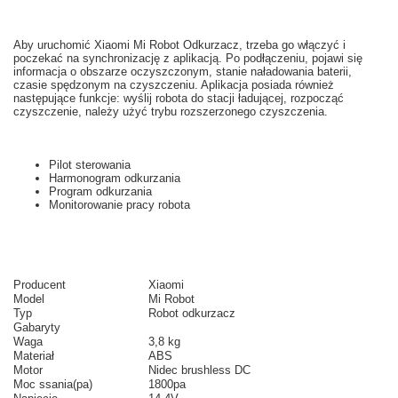
Aby uruchomić
Xiaomi
Mi
Robot
Odkurzacz,
trzeba
go włączyć i
poczekać na
synchronizację z
aplikacją.
Po podłączeniu
,
pojawi się
informacja o
obszarze
oczyszczonym
,
stanie naładowania baterii
,
czasie
spędzonym na
czyszczeniu.
Aplikacja posiada
również
następujące funkcje
: wyślij
robota do
stacji ładującej
,
rozpocząć
czyszczenie
, należy użyć
trybu
rozszerzonego
czyszczenia
.
Pilot sterowania
Harmonogram odkurzania
Program odkurzania
Monitorowanie pracy robota
Producent
Xiaomi
Model
Mi Robot
Typ
Robot odkurzacz
Gabaryty
Waga
3,8 kg
Materiał
ABS
Motor
Nidec brushless DC
Moc ssania(pa)
1800pa