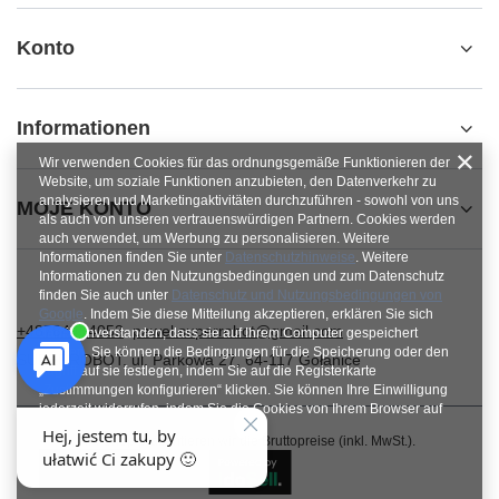
Konto
Informationen
Wir verwenden Cookies für das ordnungsgemäße Funktionieren der
Website, um soziale Funktionen anzubieten, den Datenverkehr zu
analysieren und Marketingaktivitäten durchzuführen - sowohl von uns
MOJE KONTO
als auch von unseren vertrauenswürdigen Partnern. Cookies werden
auch verwendet, um Werbung zu personalisieren. Weitere
Informationen finden Sie unter
Datenschutzhinweise
. Weitere
Informationen zu den Nutzungsbedingungen und zum Datenschutz
finden Sie auch unter
Datenschutz und Nutzungsbedingungen von
Google
. Indem Sie diese Mitteilung akzeptieren, erklären Sie sich
+48784454053
pawel.superrobot@gmail.com
damit einverstanden, dass sie auf Ihrem Computer gespeichert
werden. Sie können die Bedingungen für die Speicherung oder den
SUPERROBOT
,
ul. Parkowa 27
,
64-117
Gołanice
Zugriff auf sie festlegen, indem Sie auf die Registerkarte
„Zustimmungen konfigurieren“ klicken. Sie können Ihre Einwilligung
jederzeit widerrufen, indem Sie die Cookies von Ihrem Browser auf
dem jeweiligen Endgerät löschen.
Im Shop präsentieren wir die Bruttopreise (inkl. MwSt.).
Schließen