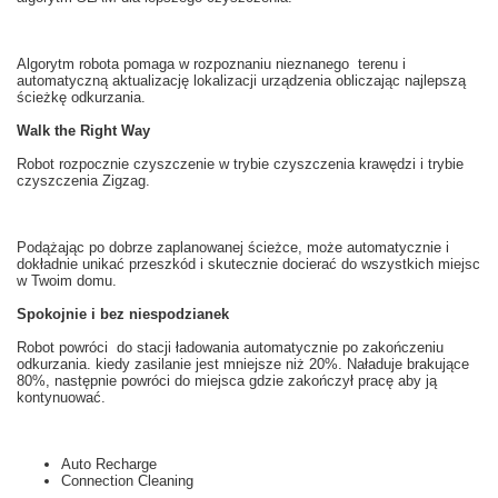
Algorytm robota
pomaga
w rozpoznaniu
nieznanego
terenu i
automatyczną
aktualizację
lokalizacji
urządzenia obliczając
najlepszą
ścieżkę
odkurzania
.
Walk the Right Way
Robot
rozpocznie
czyszczenie
w
trybie
czyszczenia
krawędzi i
trybie
czyszczenia
Zigzag
.
Podążając po
dobrze zaplanowanej
ścieżce
, może automatycznie
i
dokładnie
unikać przeszkód
i skutecznie
docierać do wszystkich miejsc
w Twoim domu
.
Spokojnie i bez niespodzianek
Robot
powróci do stacji
ładowania
automatycznie
po zakończeniu
odkurzania
.
k
iedy zasilanie
jest mniejsze niż
20
%. Naładuje brakujące
80
%, następnie powróci do miejsca gdzie zakończył pracę aby ją
kontynuować.
Auto Recharge
Connection Cleaning