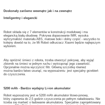
Doskonały
zarówno wewnątrz
jak i na zewnątrz
Inteligentny i
elegancki
Robot
składa się
z 7
elementów
w
konstrukcji modułowej
i ma
elegancką
białą
obudowę
.
Pokrywa
dopasowanie
IMR
, wysoka
wytrzymałość materiału
ABS,
matowe
boki
i dolny część
- wszystko to
kolejny dowód na to
, że
Mi
Robot odkurzacz
Xiaomi
będzie najlepszym
wyborem.
Aby opróżnić śmieci z
robota
, trzeba
otworzyć pokrywę
,
aby wyjąć
zbiornik na
śmieci w
jednym ruchu
i
wytrząsnąć
jego zawartość.
Opcjonalnie można
wyczyścić filtr
.
Główną
szczotkę
również
można bardzo
łatwo usunąć
, na wyposażeniu
jest specjalny
grzebień
do czyszczenia
.
5200 mAh - Bardzo wydajny Li-ion akumulator
Robot
wyposażony jest w
5200
mAh
akumulator litowo-jonowy,
który zapewnia
do 2,5
godzin
czyszczenia po
pełnym naładowaniu
.
Nie
trzeba
się martwić o
ładowanie akumulatora
.
Specjalnie
zaprojektowany