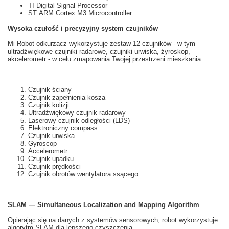
TI Digital Signal Processor
ST ARM Cortex M3 Microcontroller
Wysoka czułość i
precyzyjny system
czujników
Mi
Robot odkurzacz
wykorzystuje
zestaw 12
czujników
- w tym
ultradźwiękowe
czujniki
radarowe
, czujniki
urwiska,
żyroskop,
akcelerometr
- w celu zmapowania Twojej przestrzeni mieszkania.
Czujnik ściany
Czujnik zapełnienia kosza
Czujnik kolizji
Ultradźwiękowy czujnik radarowy
Laserowy czujnik odległości (LDS)
Elektroniczny compass
Czujnik urwiska
Gyroscop
Accelerometr
Czujnik upadku
Czujnik prędkości
Czujnik obrotów wentylatora ssącego
SLAM — Simultaneous Localization and Mapping Algorithm
Opierając się na
danych z
systemów
sensorowych
, robot
wykorzystuje
algorytm
SLAM
dla lepszego
czyszczenia.