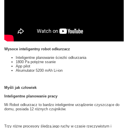
Wysoce inteligentny robot odkurzacz
Inteligentne planowanie ścieżki odkurzania
1800 Pa potężne ssanie
App pilot
Akumulator 5200 mAh Li-ion
Myśli jak człowiek
Inteligentne planowanie pracy
Mi
Robot odkurzacz
to
bardzo inteligentne
urządzenie czyszczące
do
domu, posiada 12
różnych
czujników.
Trzy różne
procesory
śledzą
jego ruchy
w czasie rzeczywistym
i