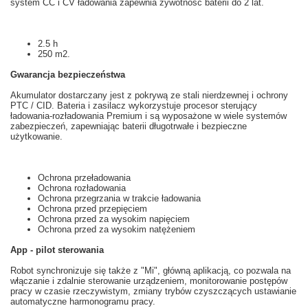
system
CC
i
CV
ładowania
zapewnia
żywotność baterii
do 2 lat
.
2.5 h
250 m2.
Gwarancja
bezpieczeństwa
Akumulator
dostarczany jest z
pokrywą
ze stali nierdzewnej i
ochrony
PTC
/
CID
.
Bateria
i
zasilacz
wykorzystuje
procesor
sterujący
ładowania
-
rozładowania
Premium i
są
wyposażone w wiele
systemów
zabezpieczeń
, zapewniając
baterii
długotrwałe i
bezpieczne
użytkowanie
.
Ochrona przeładowania
Ochrona rozładowania
Ochrona przegrzania w trakcie ładowania
Ochrona przed przepięciem
Ochrona przed za wysokim napięciem
Ochrona przed za wysokim natężeniem
App - pilot sterowania
Robot
synchronizuje się
także z
"
Mi",
główną
aplikacją
, co pozwala na
włączanie i
zdalnie
sterowanie urządzeniem
, monitorowanie postępów
pracy
w czasie rzeczywistym
,
zmiany trybów
czyszczących
ustawianie
automatyczne
harmonogramu pracy.