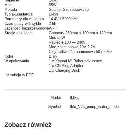
Napięcie
14.4V
Moc
55W
Metoda
Ssanie, Szczotkowanie
Typ akumulatora
Li-ion
Parametry akumulatora
14.4V / 5200mAh
Czas pracy w 1 cyklu
2.5h
Łączność bezprzewodowa
Wi-Fi
Stacja dokująca
Gabaryty 230mm x 109mm x 129mm
Moc 55W
Napięcie 100 — 240V ~
Moc znamionowa 20V 2.2A
Częstotliwość znamionowa
50 / 60Hz
Kolor
Biały
W opakowaniu
1 x Xiaomi Mi Robot odkurzacz
1 x CN Plug Adapter
1 x Charging Dock
Instrukcja w PDF
Marke
ILIFE
Symbol
Ilife_V7s_pump_water_modul
Zobacz również