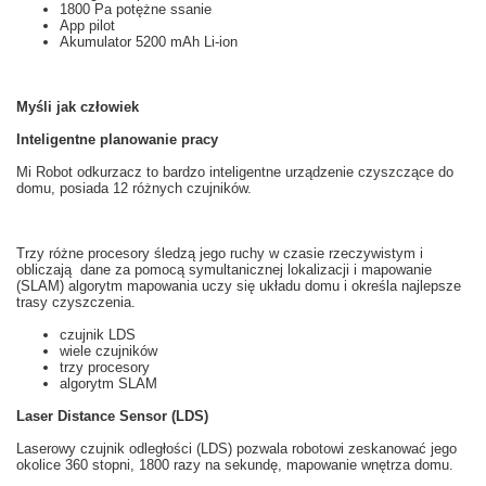
1800 Pa potężne ssanie
App pilot
Akumulator 5200 mAh Li-ion
Myśli jak człowiek
Inteligentne planowanie pracy
Mi
Robot odkurzacz
to
bardzo inteligentne
urządzenie czyszczące
do
domu, posiada 12
różnych
czujników.
Trzy różne
procesory
śledzą
jego ruchy
w czasie rzeczywistym
i
obliczają
dane za pomocą
symultanicznej lokalizacji i mapowanie
(
SLAM
)
algorytm
mapowania
uczy
się
układu
domu i
określa najlepsze
trasy
czyszczenia.
czujnik
LDS
wiele
czujników
trzy
procesory
algorytm
SLAM
Laser Distance Sensor (LDS)
Laserowy czujnik odległości
(
LDS
)
pozwala
robotowi
zeskanować
jego
okolice
360 stopni
, 1800
razy na sekundę
,
mapowanie
wnętrza
domu.