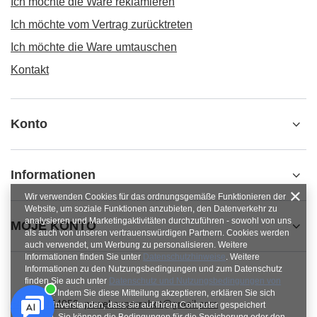
Ich möchte die Ware reklamieren
Ich möchte vom Vertrag zurücktreten
Ich möchte die Ware umtauschen
Kontakt
Konto
Informationen
Wir verwenden Cookies für das ordnungsgemäße Funktionieren der
Website, um soziale Funktionen anzubieten, den Datenverkehr zu
analysieren und Marketingaktivitäten durchzuführen - sowohl von uns
MOJE KONTO
als auch von unseren vertrauenswürdigen Partnern. Cookies werden
auch verwendet, um Werbung zu personalisieren. Weitere
Informationen finden Sie unter
Datenschutzhinweise
. Weitere
Informationen zu den Nutzungsbedingungen und zum Datenschutz
finden Sie auch unter
Datenschutz und Nutzungsbedingungen von
Google
. Indem Sie diese Mitteilung akzeptieren, erklären Sie sich
+48784454053
pawel.superrobot@gmail.com
damit einverstanden, dass sie auf Ihrem Computer gespeichert