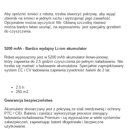
Aby opróżnić śmieci z
robota
, trzeba
otworzyć pokrywę
,
aby wyjąć
zbiornik na
śmieci w
jednym ruchu
i
wytrząsnąć
jego zawartość.
Opcjonalnie można
wyczyścić filtr
.
Główną
szczotkę
również
można bardzo
łatwo usunąć
, na wyposażeniu
jest specjalny
grzebień
do czyszczenia
.
5200 mAh - Bardzo wydajny Li-ion akumulator
Robot
wyposażony jest w
5200
mAh
akumulator litowo-jonowy,
który zapewnia
do 2,5
godzin
czyszczenia po
pełnym naładowaniu
.
Nie
trzeba
się martwić o
ładowanie akumulatora
.
Specjalnie
zaprojektowany
system
CC
i
CV
ładowania
zapewnia
żywotność baterii
do 2 lat
.
2.5 h
250 m2.
Gwarancja
bezpieczeństwa
Akumulator
dostarczany jest z
pokrywą
ze stali nierdzewnej i
ochrony
PTC
/
CID
.
Bateria
i
zasilacz
wykorzystuje
procesor
sterujący
ładowania
-
rozładowania
Premium i
są
wyposażone w wiele
systemów
zabezpieczeń
, zapewniając
baterii
długotrwałe i
bezpieczne
użytkowanie
.