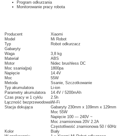
Program odkurzania
Monitorowanie pracy robota
Producent
Xiaomi
Model
Mi Robot
Typ
Robot odkurzacz
Gabaryty
Waga
3,8 kg
Materiał
ABS
Motor
Nidec brushless DC
Moc ssania(pa)
1800pa
Napięcie
14.4V
Moc
55W
Metoda
Ssanie, Szczotkowanie
Typ akumulatora
Li-ion
Parametry akumulatora
14.4V / 5200mAh
Czas pracy w 1 cyklu
2.5h
Łączność bezprzewodowa
Wi-Fi
Stacja dokująca
Gabaryty 230mm x 109mm x 129mm
Moc 55W
Napięcie 100 — 240V ~
Moc znamionowa 20V 2.2A
Częstotliwość znamionowa
50 / 60Hz
Kolor
Biały