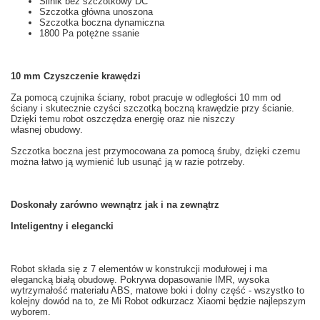
Silnik bez szczotkowy
DC
Szczotka główna
unoszona
Szczotka boczna
dynamiczna
1800
Pa
potężne
ssanie
10
mm
Czyszczenie
krawędzi
Za pomocą czujnika ściany
, robot
pracuje w
odległości
10 mm od
ściany
i skutecznie
czyści
szczotką boczną
krawędzie
przy ścianie.
Dzięki temu robot oszczędza energię oraz nie niszczy
własnej obudowy.
Szczotka boczna
jest przymocowana
za pomocą śruby
,
dzięki czemu
można łatwo
ją
wymienić
lub usunąć
ją
w razie potrzeby.
Doskonały
zarówno wewnątrz
jak i na zewnątrz
Inteligentny i
elegancki
Robot
składa się
z 7
elementów
w
konstrukcji modułowej
i ma
elegancką
białą
obudowę
.
Pokrywa
dopasowanie
IMR
, wysoka
wytrzymałość materiału
ABS,
matowe
boki
i dolny część
- wszystko to
kolejny dowód na to
, że
Mi
Robot odkurzacz
Xiaomi
będzie najlepszym
wyborem.