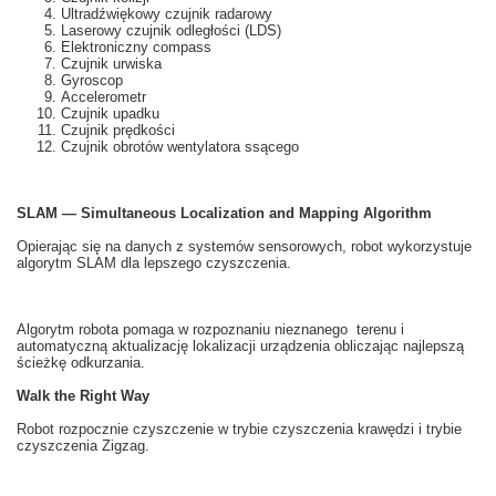
Ultradźwiękowy czujnik radarowy
Laserowy czujnik odległości (LDS)
Elektroniczny compass
Czujnik urwiska
Gyroscop
Accelerometr
Czujnik upadku
Czujnik prędkości
Czujnik obrotów wentylatora ssącego
SLAM — Simultaneous Localization and Mapping Algorithm
Opierając się na
danych z
systemów
sensorowych
, robot
wykorzystuje
algorytm
SLAM
dla lepszego
czyszczenia.
Algorytm robota
pomaga
w rozpoznaniu
nieznanego
terenu i
automatyczną
aktualizację
lokalizacji
urządzenia obliczając
najlepszą
ścieżkę
odkurzania
.
Walk the Right Way
Robot
rozpocznie
czyszczenie
w
trybie
czyszczenia
krawędzi i
trybie
czyszczenia
Zigzag
.