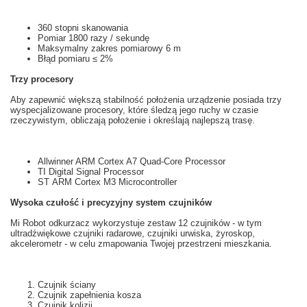
360 stopni
skanowania
Pomiar
1800
razy
/ sekundę
Maksymalny
zakres pomiarowy
6
m
Błąd pomiaru
≤
2%
Trzy
procesory
Aby zapewnić większą
stabilność
położenia
u
rządzenie posiada
trzy
wyspecjalizowane
prоcesory,
które
śledzą
jego ruchy
w czasie
rzeczywistym
, obliczają
położenie i
określają najlepszą
trasę.
Allwinner ARM Cortex A7 Quad-Core Processor
TI Digital Signal Processor
ST ARM Cortex M3 Microcontroller
Wysoka czułość i
precyzyjny system
czujników
Mi
Robot odkurzacz
wykorzystuje
zestaw 12
czujników
- w tym
ultradźwiękowe
czujniki
radarowe
, czujniki
urwiska,
żyroskop,
akcelerometr
- w celu zmapowania Twojej przestrzeni mieszkania.
Czujnik ściany
Czujnik zapełnienia kosza
Czujnik kolizji