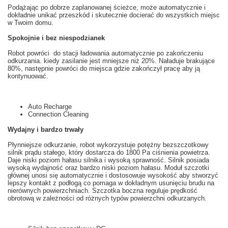
Podążając po
dobrze zaplanowanej
ścieżce
, może automatycznie
i
dokładnie
unikać przeszkód
i skutecznie
docierać do wszystkich miejsc
w Twoim domu
.
Spokojnie i bez niespodzianek
Robot
powróci do stacji
ładowania
automatycznie
po zakończeniu
odkurzania
.
k
iedy zasilanie
jest mniejsze niż
20
%. Naładuje brakujące
80
%, następnie powróci do miejsca gdzie zakończył pracę aby ją
kontynuować.
Auto Recharge
Connection Cleaning
Wydajny i bardzo trwały
Płynniejsze
odkurzanie
, robot
wykorzystuje
potężny
bezszczotkowy
silnik prądu stałego
, który dostarcza
do 1800
Pa
ciśnienia powietrza
.
Daje
niski
poziom hałasu
silnika
i wysoką sprawność
. Silnik posiada
wysoką wydajność oraz bardzo niski poziom hałasu. Moduł szczotki
głównej u
nosi się
automatycznie i dostosowuje
wysokość aby
stworzyć
lepszy kontakt z
podłogą
co pomaga w
dokładnym
usunięciu
brudu
na
nierównych powierzchniach.
Szczotka
boczna
reguluje prędkość
obrotową
w zależności od
różnych
typów powierzchni odkurzanych
.