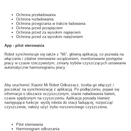
Ochrona przeładowania
Ochrona rozładowania
Ochrona przegrzania w trakcie ładowania
Ochrona przed przepięciem
Ochrona przed za wysokim napięciem
Ochrona przed za wysokim natężeniem
App - pilot sterowania
Robot
synchronizuje się
także z
"
Mi",
główną
aplikacją
, co pozwala na
włączanie i
zdalnie
sterowanie urządzeniem
, monitorowanie postępów
pracy
w czasie rzeczywistym
,
zmiany trybów
czyszczących
ustawianie
automatyczne
harmonogramu pracy.
Aby uruchomić
Xiaomi
Mi
Robot
Odkurzacz,
trzeba
go włączyć i
poczekać na
synchronizację z
aplikacją.
Po podłączeniu
,
pojawi się
informacja o
obszarze
oczyszczonym
,
stanie naładowania baterii
,
czasie
spędzonym na
czyszczeniu.
Aplikacja posiada
również
następujące funkcje
: wyślij
robota do
stacji ładującej
,
rozpocząć
czyszczenie
, należy użyć
trybu
rozszerzonego
czyszczenia
.
Pilot sterowania
Harmonogram odkurzania