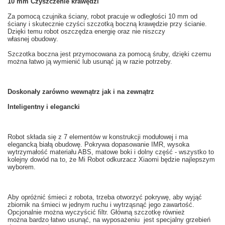
10
mm
Czyszczenie
krawędzi
Za pomocą czujnika ściany
, robot
pracuje w
odległości
10 mm od
ściany
i skutecznie
czyści
szczotką boczną
krawędzie
przy ścianie.
Dzięki temu robot oszczędza energię oraz nie niszczy
własnej obudowy.
Szczotka boczna
jest przymocowana
za pomocą śruby
,
dzięki czemu
można łatwo
ją
wymienić
lub usunąć
ją
w razie potrzeby.
Doskonały
zarówno wewnątrz
jak i na zewnątrz
Inteligentny i
elegancki
Robot
składa się
z 7
elementów
w
konstrukcji modułowej
i ma
elegancką
białą
obudowę
.
Pokrywa
dopasowanie
IMR
, wysoka
wytrzymałość materiału
ABS,
matowe
boki
i dolny część
- wszystko to
kolejny dowód na to
, że
Mi
Robot odkurzacz
Xiaomi
będzie najlepszym
wyborem.
Aby opróżnić śmieci z
robota
, trzeba
otworzyć pokrywę
,
aby wyjąć
zbiornik na
śmieci w
jednym ruchu
i
wytrząsnąć
jego zawartość.
Opcjonalnie można
wyczyścić filtr
.
Główną
szczotkę
również
można bardzo
łatwo usunąć
, na wyposażeniu
jest specjalny
grzebień