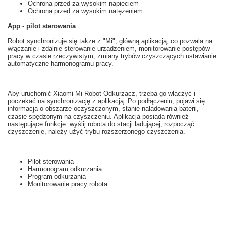
Ochrona przed za wysokim napięciem
Ochrona przed za wysokim natężeniem
App - pilot sterowania
Robot
synchronizuje się
także z
"
Mi",
główną
aplikacją
, co pozwala na
włączanie i
zdalnie
sterowanie urządzeniem
, monitorowanie postępów
pracy
w czasie rzeczywistym
,
zmiany trybów
czyszczących
ustawianie
automatyczne
harmonogramu pracy.
Aby uruchomić
Xiaomi
Mi
Robot
Odkurzacz,
trzeba
go włączyć i
poczekać na
synchronizację z
aplikacją.
Po podłączeniu
,
pojawi się
informacja o
obszarze
oczyszczonym
,
stanie naładowania baterii
,
czasie
spędzonym na
czyszczeniu.
Aplikacja posiada
również
następujące funkcje
: wyślij
robota do
stacji ładującej
,
rozpocząć
czyszczenie
, należy użyć
trybu
rozszerzonego
czyszczenia
.
Pilot sterowania
Harmonogram odkurzania
Program odkurzania
Monitorowanie pracy robota