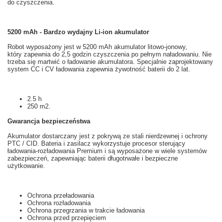
do czyszczenia
.
5200 mAh - Bardzo wydajny Li-ion akumulator
Robot
wyposażony jest w
5200
mAh
akumulator litowo-jonowy,
który zapewnia
do 2,5
godzin
czyszczenia po
pełnym naładowaniu
.
Nie
trzeba
się martwić o
ładowanie akumulatora
.
Specjalnie
zaprojektowany
system
CC
i
CV
ładowania
zapewnia
żywotność baterii
do 2 lat
.
2.5 h
250 m2.
Gwarancja
bezpieczeństwa
Akumulator
dostarczany jest z
pokrywą
ze stali nierdzewnej i
ochrony
PTC
/
CID
.
Bateria
i
zasilacz
wykorzystuje
procesor
sterujący
ładowania
-
rozładowania
Premium i
są
wyposażone w wiele
systemów
zabezpieczeń
, zapewniając
baterii
długotrwałe i
bezpieczne
użytkowanie
.
Ochrona przeładowania
Ochrona rozładowania
Ochrona przegrzania w trakcie ładowania
Ochrona przed przepięciem