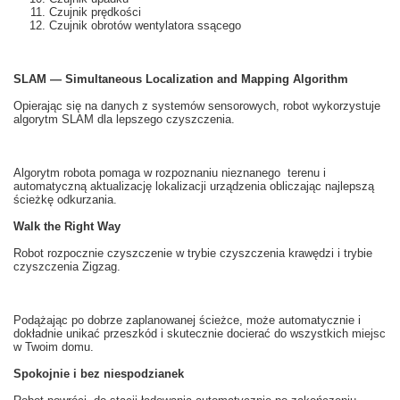
Czujnik prędkości
Czujnik obrotów wentylatora ssącego
SLAM — Simultaneous Localization and Mapping Algorithm
Opierając się na
danych z
systemów
sensorowych
, robot
wykorzystuje
algorytm
SLAM
dla lepszego
czyszczenia.
Algorytm robota
pomaga
w rozpoznaniu
nieznanego
terenu i
automatyczną
aktualizację
lokalizacji
urządzenia obliczając
najlepszą
ścieżkę
odkurzania
.
Walk the Right Way
Robot
rozpocznie
czyszczenie
w
trybie
czyszczenia
krawędzi i
trybie
czyszczenia
Zigzag
.
Podążając po
dobrze zaplanowanej
ścieżce
, może automatycznie
i
dokładnie
unikać przeszkód
i skutecznie
docierać do wszystkich miejsc
w Twoim domu
.
Spokojnie i bez niespodzianek