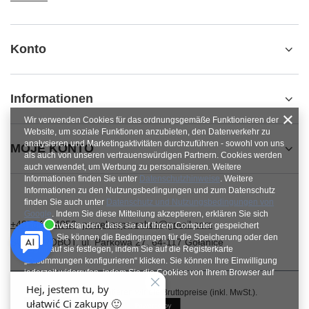
Konto
Informationen
Wir verwenden Cookies für das ordnungsgemäße Funktionieren der
Website, um soziale Funktionen anzubieten, den Datenverkehr zu
analysieren und Marketingaktivitäten durchzuführen - sowohl von uns
MOJE KONTO
als auch von unseren vertrauenswürdigen Partnern. Cookies werden
auch verwendet, um Werbung zu personalisieren. Weitere
Informationen finden Sie unter
Datenschutzhinweise
. Weitere
Informationen zu den Nutzungsbedingungen und zum Datenschutz
finden Sie auch unter
Datenschutz und Nutzungsbedingungen von
Google
. Indem Sie diese Mitteilung akzeptieren, erklären Sie sich
+48784454053
pawel.superrobot@gmail.com
damit einverstanden, dass sie auf Ihrem Computer gespeichert
werden. Sie können die Bedingungen für die Speicherung oder den
SUPERROBOT
,
ul. Parkowa 27
,
64-117
Gołanice
Zugriff auf sie festlegen, indem Sie auf die Registerkarte
„Zustimmungen konfigurieren“ klicken. Sie können Ihre Einwilligung
jederzeit widerrufen, indem Sie die Cookies von Ihrem Browser auf
dem jeweiligen Endgerät löschen.
Im Shop präsentieren wir die Bruttopreise (inkl. MwSt.).