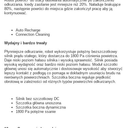
Robot
powróci do stacji
ładowania
automatycznie
po zakończeniu
odkurzania
.
k
iedy zasilanie
jest mniejsze niż
20
%. Naładuje brakujące
80
%, następnie powróci do miejsca gdzie zakończył pracę aby ją
kontynuować.
Auto Recharge
Connection Cleaning
Wydajny i bardzo trwały
Płynniejsze
odkurzanie
, robot
wykorzystuje
potężny
bezszczotkowy
silnik prądu stałego
, który dostarcza
do 1800
Pa
ciśnienia powietrza
.
Daje
niski
poziom hałasu
silnika
i wysoką sprawność
. Silnik posiada
wysoką wydajność oraz bardzo niski poziom hałasu. Moduł szczotki
głównej u
nosi się
automatycznie i dostosowuje
wysokość aby
stworzyć
lepszy kontakt z
podłogą
co pomaga w
dokładnym
usunięciu
brudu
na
nierównych powierzchniach.
Szczotka
boczna
reguluje prędkość
obrotową
w zależności od
różnych
typów powierzchni odkurzanych
.
Silnik bez szczotkowy
DC
Szczotka główna
unoszona
Szczotka boczna
dynamiczna
1800
Pa
potężne
ssanie