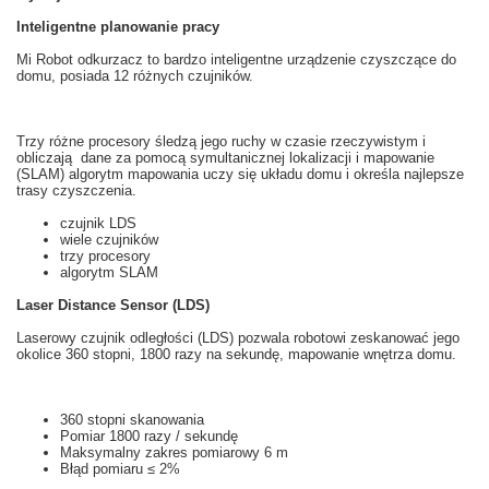
Inteligentne planowanie pracy
Mi
Robot odkurzacz
to
bardzo inteligentne
urządzenie czyszczące
do
domu, posiada 12
różnych
czujników.
Trzy różne
procesory
śledzą
jego ruchy
w czasie rzeczywistym
i
obliczają
dane za pomocą
symultanicznej lokalizacji i mapowanie
(
SLAM
)
algorytm
mapowania
uczy
się
układu
domu i
określa najlepsze
trasy
czyszczenia.
czujnik
LDS
wiele
czujników
trzy
procesory
algorytm
SLAM
Laser Distance Sensor (LDS)
Laserowy czujnik odległości
(
LDS
)
pozwala
robotowi
zeskanować
jego
okolice
360 stopni
, 1800
razy na sekundę
,
mapowanie
wnętrza
domu.
360 stopni
skanowania
Pomiar
1800
razy
/ sekundę
Maksymalny
zakres pomiarowy
6
m
Błąd pomiaru
≤
2%