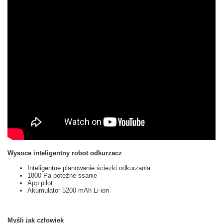
Wysoce inteligentny robot odkurzacz
Inteligentne planowanie ścieżki odkurzania
1800 Pa potężne ssanie
App pilot
Akumulator 5200 mAh Li-ion
Myśli jak człowiek