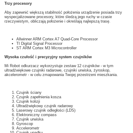
Trzy
procesory
Aby zapewnić większą
stabilność
położenia
u
rządzenie posiada
trzy
wyspecjalizowane
prоcesory,
które
śledzą
jego ruchy
w czasie
rzeczywistym
, obliczają
położenie i
określają najlepszą
trasę.
Allwinner ARM Cortex A7 Quad-Core Processor
TI Digital Signal Processor
ST ARM Cortex M3 Microcontroller
Wysoka czułość i
precyzyjny system
czujników
Mi
Robot odkurzacz
wykorzystuje
zestaw 12
czujników
- w tym
ultradźwiękowe
czujniki
radarowe
, czujniki
urwiska,
żyroskop,
akcelerometr
- w celu zmapowania Twojej przestrzeni mieszkania.
Czujnik ściany
Czujnik zapełnienia kosza
Czujnik kolizji
Ultradźwiękowy czujnik radarowy
Laserowy czujnik odległości (LDS)
Elektroniczny compass
Czujnik urwiska
Gyroscop
Accelerometr
Czujnik upadku