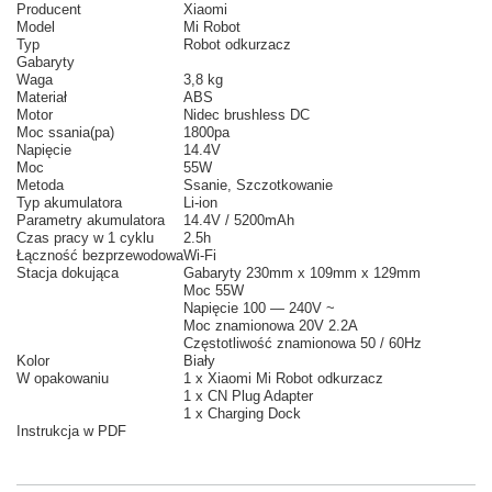
Producent
Xiaomi
Model
Mi Robot
Typ
Robot odkurzacz
Gabaryty
Waga
3,8 kg
Materiał
ABS
Motor
Nidec brushless DC
Moc ssania(pa)
1800pa
Napięcie
14.4V
Moc
55W
Metoda
Ssanie, Szczotkowanie
Typ akumulatora
Li-ion
Parametry akumulatora
14.4V / 5200mAh
Czas pracy w 1 cyklu
2.5h
Łączność bezprzewodowa
Wi-Fi
Stacja dokująca
Gabaryty 230mm x 109mm x 129mm
Moc 55W
Napięcie 100 — 240V ~
Moc znamionowa 20V 2.2A
Częstotliwość znamionowa
50 / 60Hz
Kolor
Biały
W opakowaniu
1 x Xiaomi Mi Robot odkurzacz
1 x CN Plug Adapter
1 x Charging Dock
Instrukcja w PDF