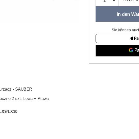
In den Wa
Sie können auch
kurzacz - SAUBER
boczne 2 szt. Lewa + Prawa
LX9/LX10