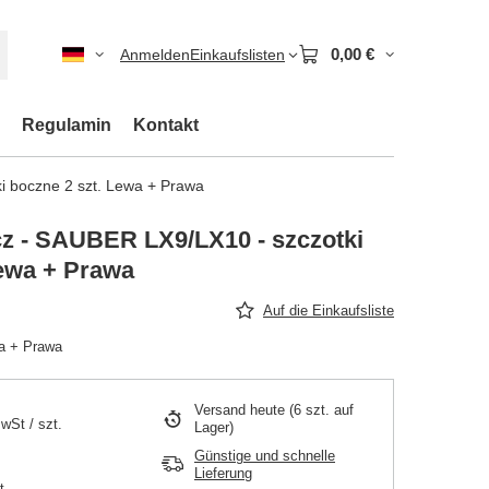
0,00 €
Anmelden
Einkaufslisten
Regulamin
Kontakt
i boczne 2 szt. Lewa + Prawa
z - SAUBER LX9/LX10 - szczotki
Lewa + Prawa
Auf die Einkaufsliste
wa + Prawa
Versand
heute
(6 szt. auf
MwSt
/
szt.
Lager)
Günstige und schnelle
Lieferung
t.