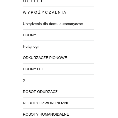
O U T L E T
W Y P O Ż Y C Z A L N I A
Urządzenia dla domu automatyczne
DRONY
Hulajnogi
ODKURZACZE PIONOWE
DRONY DJI
X
ROBOT ODURZACZ
ROBOTY CZWORONOŻNE
ROBOTY HUMANOIDALNE