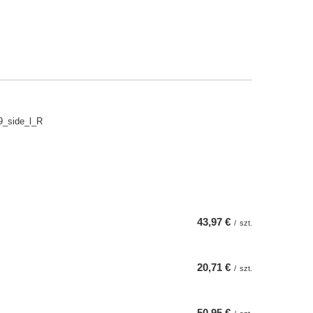
9_side_l_R
43,97 €
/
szt.
20,71 €
/
szt.
50,95 €