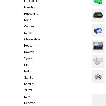
Electrolux
Mamibot
Husqvarna
Miele
Carneo
iClebo
CleaneMate
Hoover
Raycop
Symbo
Ilife
Makita
Samba
Karcher
ZACO
Eufy
Cecotec