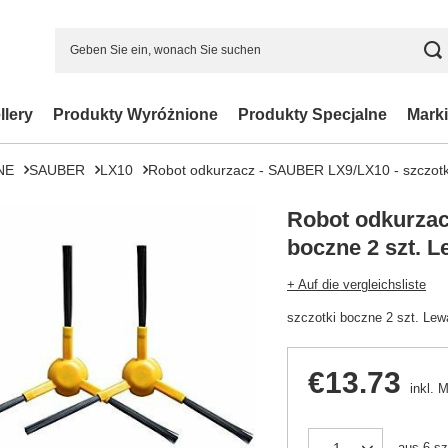
llery
Produkty Wyróżnione
Produkty Specjalne
Marki
NE
SAUBER
LX10
Robot odkurzacz - SAUBER LX9/LX10 - szczotk
Robot odkurzac
boczne 2 szt. 
+ Auf die vergleichsliste
szczotki boczne 2 szt. Le
€13.73
inkl. 
aus
6
sz