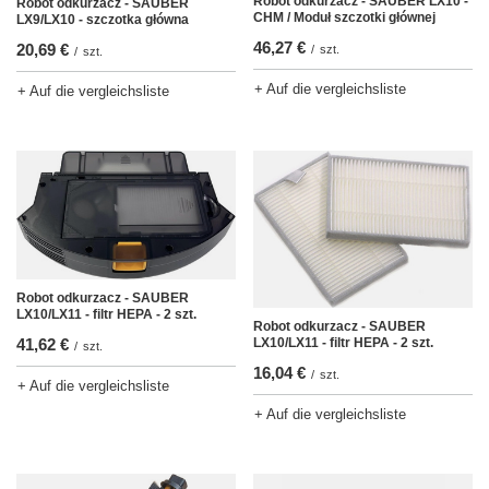
Robot odkurzacz - SAUBER LX10 -
Robot odkurzacz - SAUBER
CHM / Moduł szczotki głównej
LX9/LX10 - szczotka główna
46,27 €
20,69 €
/
szt.
/
szt.
+ Auf die vergleichsliste
+ Auf die vergleichsliste
Robot odkurzacz - SAUBER
LX10/LX11 - filtr HEPA - 2 szt.
Robot odkurzacz - SAUBER
LX10/LX11 - filtr HEPA - 2 szt.
41,62 €
/
szt.
16,04 €
/
szt.
+ Auf die vergleichsliste
+ Auf die vergleichsliste