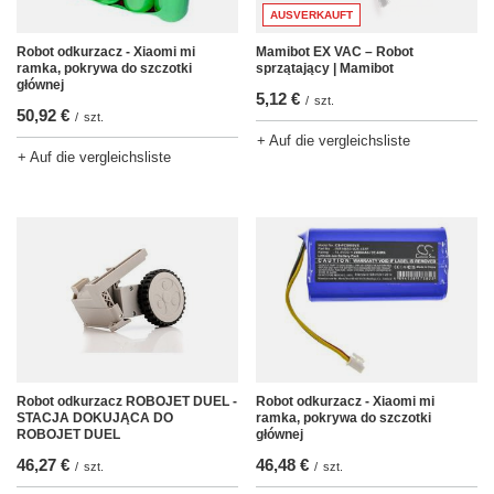
AUSVERKAUFT
Robot odkurzacz - Xiaomi mi
Mamibot EX VAC – Robot
ramka, pokrywa do szczotki
sprzątający | Mamibot
głównej
5,12 €
/
szt.
50,92 €
/
szt.
+ Auf die vergleichsliste
+ Auf die vergleichsliste
Robot odkurzacz ROBOJET DUEL -
Robot odkurzacz - Xiaomi mi
STACJA DOKUJĄCA DO
ramka, pokrywa do szczotki
ROBOJET DUEL
głównej
46,27 €
46,48 €
/
szt.
/
szt.