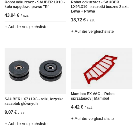
Robot odkurzacz - SAUBER LX10 -
Robot odkurzacz - SAUBER
koło napędowe prawe "R"
LX9/LX10 - szczotki boczne 2 szt.
Lewa + Prawa
43,94 €
/
szt.
13,72 €
/
szt.
+ Auf die vergleichsliste
+ Auf die vergleichsliste
Mamibot EX VAC – Robot
sprzątający | Mamibot
SAUBER LX7 / LX8 - rolki, łożyska
szczotek głównych
4,42 €
/
szt.
9,07 €
/
szt.
+ Auf die vergleichsliste
+ Auf die vergleichsliste