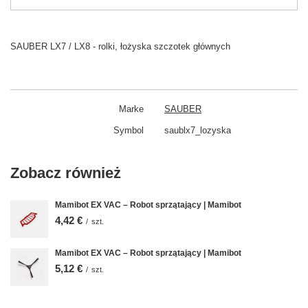
SAUBER LX7 / LX8 - rolki, łożyska szczotek głównych
Marke
SAUBER
Symbol
saublx7_lozyska
Zobacz również
Mamibot EX VAC – Robot sprzątający | Mamibot
4,42 €
/
szt.
Mamibot EX VAC – Robot sprzątający | Mamibot
5,12 €
/
szt.