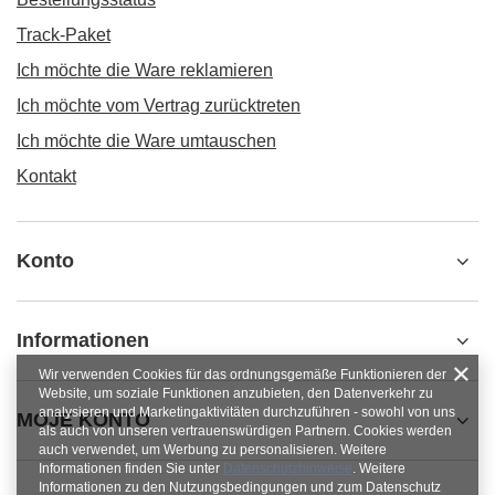
Track-Paket
Ich möchte die Ware reklamieren
Ich möchte vom Vertrag zurücktreten
Ich möchte die Ware umtauschen
Kontakt
Konto
Informationen
Wir verwenden Cookies für das ordnungsgemäße Funktionieren der
Website, um soziale Funktionen anzubieten, den Datenverkehr zu
analysieren und Marketingaktivitäten durchzuführen - sowohl von uns
MOJE KONTO
als auch von unseren vertrauenswürdigen Partnern. Cookies werden
auch verwendet, um Werbung zu personalisieren. Weitere
Informationen finden Sie unter
Datenschutzhinweise
. Weitere
Informationen zu den Nutzungsbedingungen und zum Datenschutz