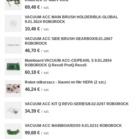
Roborock S7 MaxV Ultra
69,48 €
/
szt.
VACUUM ACC MAIN BRUSH HOLDER/BLK-GLOBAL
9.01.3624 ROBOROCK
10,46 €
/
szt.
VACUUM ACC SIDE BRUSH GEARBOX/9.01.2667
ROBOROCK
46,70 €
/
szt.
Mainboard VACUUM ACC-CE/PEARL S 9.01.2854
ROBOROCK Q Revo0 Pro/Q Revo5
60,18 €
/
szt.
Robot odkurzacz - Xiaomi mi filtr HEPA (2 szt.)
46,24 €
/
szt.
VACUUM ACC KIT Q REVO-SERIES/8.02.0297 ROBOROCK
34,39 €
/
szt.
VACUUM ACC MAINBOARD/S5 9.01.0231 ROBOROCK
99,68 €
/
szt.