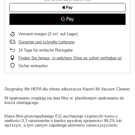
Versand
morgen
(3 szt. auf Lager)
Günstige und schnelle Lieferung
14
Tage für einfache Rückgabe
Finden Sie heraus, in welchem Shop es sofort verfügbar ist
Sicher einkaufen
Oryginalny
filtr HEPA
dla
robota odkurzacza
Xiaomi
Mi
Vacuum
Cleaner.
W
opakowaniu
znajdują się dwa filtry w
plastikowym opakowaniu
do
kosza
zbierającego.
Klasa
filtra przeciwpyłowego
E11
wychwytuje
cząsteczki kurzu
o
wielkości
0,3
nanometrów
o bardzo
wysokiej sprawności
99,2
% lub
wyższym
, a tym samym
zapobiega
wtórnemu zanieczyszczeniu
.