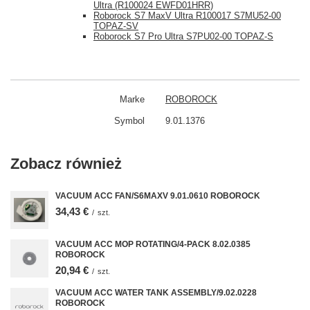
Ultra (R100024 EWFD01HRR)
Roborock S7 MaxV Ultra R100017 S7MU52-00
TOPAZ-SV
Roborock S7 Pro Ultra S7PU02-00 TOPAZ-S
Marke
ROBOROCK
Symbol
9.01.1376
Zobacz również
VACUUM ACC FAN/S6MAXV 9.01.0610 ROBOROCK
34,43 €
/
szt.
VACUUM ACC MOP ROTATING/4-PACK 8.02.0385
ROBOROCK
20,94 €
/
szt.
VACUUM ACC WATER TANK ASSEMBLY/9.02.0228
ROBOROCK