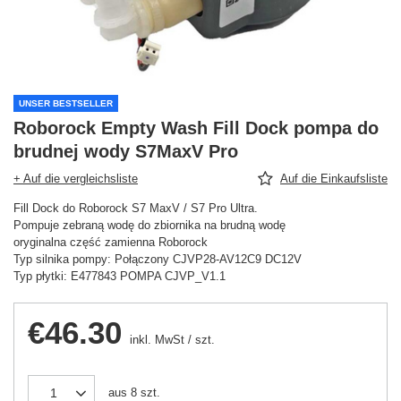
UNSER BESTSELLER
Roborock Empty Wash Fill Dock pompa do
brudnej wody S7MaxV Pro
+ Auf die vergleichsliste
Auf die Einkaufsliste
Fill Dock do Roborock S7 MaxV / S7 Pro Ultra.
Pompuje zebraną wodę do zbiornika na brudną wodę
oryginalna część zamienna Roborock
Typ silnika pompy: Połączony CJVP28-AV12C9 DC12V
Typ płytki: E477843 POMPA CJVP_V1.1
€46.30
inkl. MwSt
/
szt.
aus
8
szt.