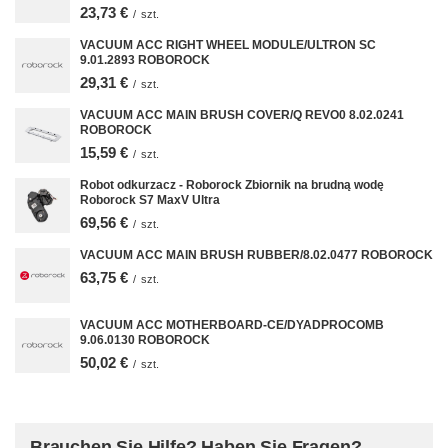
23,73 €
/
szt.
VACUUM ACC RIGHT WHEEL MODULE/ULTRON SC
9.01.2893 ROBOROCK
29,31 €
/
szt.
VACUUM ACC MAIN BRUSH COVER/Q REVO0 8.02.0241
ROBOROCK
15,59 €
/
szt.
Robot odkurzacz - Roborock Zbiornik na brudną wodę
Roborock S7 MaxV Ultra
69,56 €
/
szt.
VACUUM ACC MAIN BRUSH RUBBER/8.02.0477 ROBOROCK
63,75 €
/
szt.
VACUUM ACC MOTHERBOARD-CE/DYADPROCOMB
9.06.0130 ROBOROCK
50,02 €
/
szt.
Brauchen Sie Hilfe? Haben Sie Fragen?