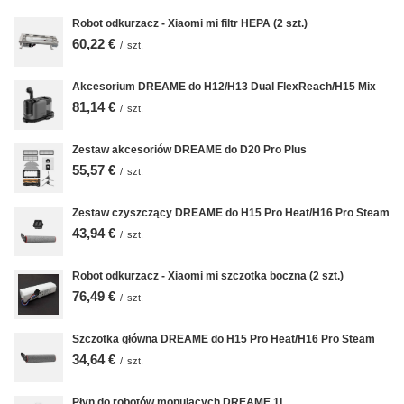
Robot odkurzacz - Xiaomi mi filtr HEPA (2 szt.)
60,22 €
/
szt.
Akcesorium DREAME do H12/H13 Dual FlexReach/H15 Mix
81,14 €
/
szt.
Zestaw akcesoriów DREAME do D20 Pro Plus
55,57 €
/
szt.
Zestaw czyszczący DREAME do H15 Pro Heat/H16 Pro Steam
43,94 €
/
szt.
Robot odkurzacz - Xiaomi mi szczotka boczna (2 szt.)
76,49 €
/
szt.
Szczotka główna DREAME do H15 Pro Heat/H16 Pro Steam
34,64 €
/
szt.
Płyn do robotów mopujących DREAME 1L