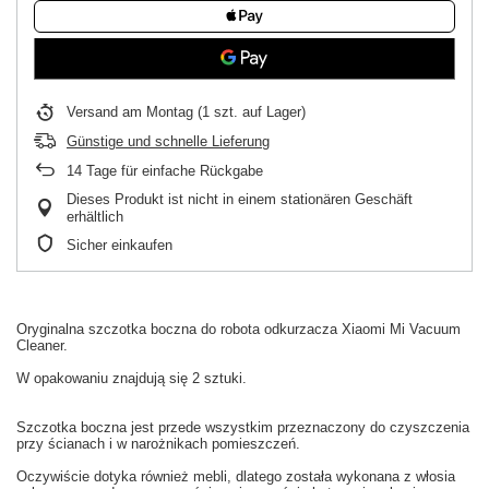
Versand
am Montag
(1 szt. auf Lager)
Günstige und schnelle Lieferung
14
Tage für einfache Rückgabe
Dieses Produkt ist nicht in einem stationären Geschäft
erhältlich
Sicher einkaufen
Oryginalna
szczotka boczna
do
robota odkurzacza
Xiaomi
Mi
Vacuum
Cleaner.
W
opakowaniu
znajdują się 2 sztuki
.
Szczotka boczna
jest
przede wszystkim
przeznaczony do czyszczenia
przy ścianach
i w
narożnikach
pomieszczeń.
Oczywiście dotyka również
mebli,
dlatego
została wykonana z
włosia