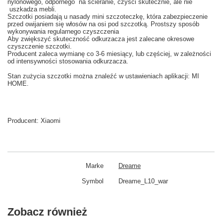
nylonowego
, odpornego
na ścieranie
, czyści
skutecznie
,
ale nie
uszkadza
mebli.
Szczotki posiadają u nasady
mini szczoteczkę, która
zabezpieczenie
przed
owijaniem się
włosów na
osi
pod
szczotką
.
Prostszy
sposób
wykonywania
regularnego czyszczenia
Aby
zwiększyć skuteczność
odkurzacza
jest zalecane
okresowe
czyszczenie
szczotki.
Producent
zaleca wy
mianę co
3-6
miesiący
,
lub częściej
, w zależności
od intensywności
stosowania
odkurzacza.
Stan
zużycia
szczotki
można znaleźć w
ustawieniach aplikacji: MI
HOME
.
Producent:
Xiaomi
Marke
Dreame
Symbol
Dreame_L10_war
Zobacz również