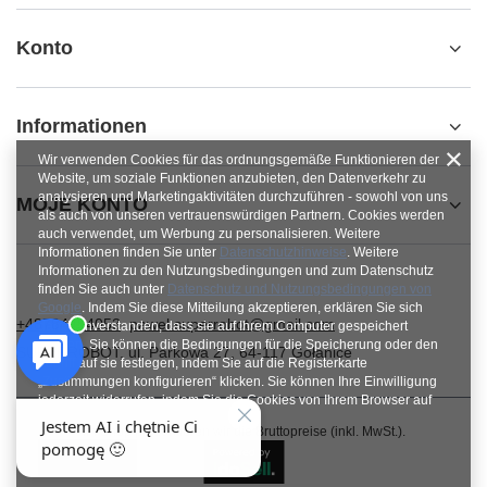
Konto
Informationen
Wir verwenden Cookies für das ordnungsgemäße Funktionieren der
Website, um soziale Funktionen anzubieten, den Datenverkehr zu
analysieren und Marketingaktivitäten durchzuführen - sowohl von uns
MOJE KONTO
als auch von unseren vertrauenswürdigen Partnern. Cookies werden
auch verwendet, um Werbung zu personalisieren. Weitere
Informationen finden Sie unter
Datenschutzhinweise
. Weitere
Informationen zu den Nutzungsbedingungen und zum Datenschutz
finden Sie auch unter
Datenschutz und Nutzungsbedingungen von
Google
. Indem Sie diese Mitteilung akzeptieren, erklären Sie sich
+48784454053
pawel.superrobot@gmail.com
damit einverstanden, dass sie auf Ihrem Computer gespeichert
werden. Sie können die Bedingungen für die Speicherung oder den
SUPERROBOT
,
ul. Parkowa 27
,
64-117
Gołanice
Zugriff auf sie festlegen, indem Sie auf die Registerkarte
„Zustimmungen konfigurieren“ klicken. Sie können Ihre Einwilligung
jederzeit widerrufen, indem Sie die Cookies von Ihrem Browser auf
dem jeweiligen Endgerät löschen.
Im Shop präsentieren wir die Bruttopreise (inkl. MwSt.).
Schließen