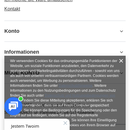
Kontakt
Konto
Informationen
Wir verwenden Cookies für das ordnungsgemäße Funktionieren der
Website, um soziale Funktionen anzubieten, den Datenverkehr zu
analysieren und Marketingaktivitäten durchzuführen - sowohl von uns
MOJE KONTO
als auch von unseren vertrauenswürdigen Partnern. Cookies werden
auch verwendet, um Werbung zu personalisieren. Weitere
Informationen finden Sie unter
Datenschutzhinweise
. Weitere
Informationen zu den Nutzungsbedingungen und zum Datenschutz
finden Sie auch unter
Datenschutz und Nutzungsbedingungen von
Google
. Indem Sie diese Mitteilung akzeptieren, erklären Sie sich
+48784454053
pawel.superrobot@gmail.com
damit einverstanden, dass sie auf Ihrem Computer gespeichert
werden. Sie können die Bedingungen für die Speicherung oder den
SUPERROBOT
,
ul. Parkowa 27
,
64-117
Gołanice
Zugriff auf sie festlegen, indem Sie auf die Registerkarte
„Zustimmungen konfigurieren“ klicken. Sie können Ihre Einwilligung
jederzeit widerrufen, indem Sie die Cookies von Ihrem Browser auf