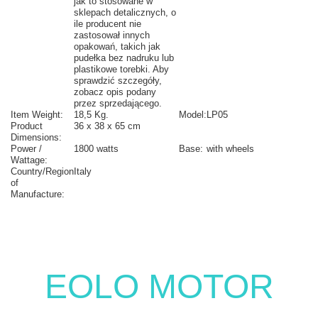
jak to stosowane w
sklepach detalicznych, o
ile producent nie
zastosował innych
opakowań, takich jak
pudełka bez nadruku lub
plastikowe torebki. Aby
sprawdzić szczegóły,
zobacz opis podany
przez sprzedającego.
Item Weight:
18,5 Kg.
Model:
LP05
Product
36 x 38 x 65 cm
Dimensions:
Power /
1800 watts
Base:
with wheels
Wattage:
Country/Region
Italy
of
Manufacture:
EOLO MOTOR