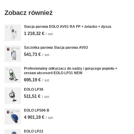
Zobacz również
Stacja parowa EOLO AV01 RA FP + żelazko + dysza
1 218,32 €
/
szt.
Szczotka parowa Stacja parowa AV03
541,73 €
/
szt.
Profesionalny odkurzacz do sadzy i gorącego popiołu +
zestaw akcesorii EOLO LP31 NEW
695,19 €
/
szt.
EOLO LP36
511,51 €
/
szt.
EOLO LPS06 B
4 901,19 €
/
szt.
EOLO LP22