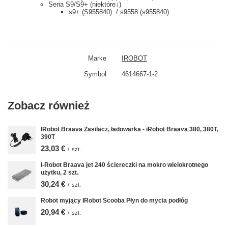
Seria S9/S9+ (niektóre↓)
s9+ (S955840)
/
s9558 (s955840)
Marke
IROBOT
Symbol
4614667-1-2
Zobacz również
IRobot Braava Zasilacz, ładowarka - iRobot Braava 380, 380T,
390T
23,03 €
/
szt.
I-Robot Braava jet 240 ściereczki na mokro wielokrotnego
użytku, 2 szt.
30,24 €
/
szt.
Robot myjący IRobot Scooba Płyn do mycia podłóg
20,94 €
/
szt.